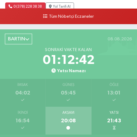
0 (378) 228 38 38
Yol Tarifi Al
Tüm Nöbetçi Eczaneler
BARTIN
08.08.2026
SONRAKI VAKTE KALAN
01:12:41
Yatsı Namazı
İMSAK
GÜNEŞ
ÖĞLE
04:02
05:45
13:01
İKINDI
AKŞAM
YATSI
16:54
20:08
21:43