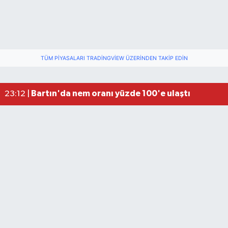
TÜM PIYASALARI TRADINGVIEW ÜZERINDEN TAKIP EDIN
Fındık üreticisinin beklediği haber: TMO fiyatı aç
22:22 |
Elektrik arızasını onanırken akıma kapılan işçi öl
15:21 |
Bartın'da nem oranı yüzde 100'e ulaştı
23:12 |