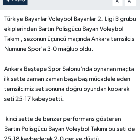
A
A
Yerel Yönetimler
Türkiye Bayanlar Voleybol Bayanlar 2. Ligi B grubu
ekiplerinden Bartın Polisgücü Bayan Voleybol
DÜNYA
Takımı, sezonun üçüncü maçında Ankara temsilcisi
YEREL
Numune Spor'a 3-0 mağlup oldu.
Ankara Beştepe Spor Salonu'nda oynanan maçta
ilk sette zaman zaman başa baş mücadele eden
temsilcimiz set sonuna doğru oyundan koparak
seti 25-17 kabeybetti.
İkinci sette de benzer performans gösteren
Bartın Polisgücü Bayan Voleybol Takımı bu seti de
25-18 kaybederek 2-0 geriye düştü.