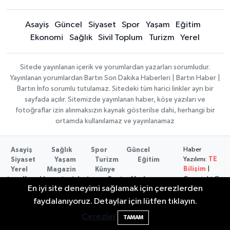
Asayiş
Güncel
Siyaset
Spor
Yaşam
Eğitim
Ekonomi
Sağlık
Sivil Toplum
Turizm
Yerel
Sitede yayınlanan içerik ve yorumlardan yazarları sorumludur.
Yayınlanan yorumlardan Bartın Son Dakika Haberleri | Bartın Haber |
Bartın İnfo sorumlu tutulamaz. Sitedeki tüm harici linkler ayrı bir
sayfada açılır. Sitemizde yayınlanan haber, köşe yazıları ve
fotoğraflar izin alınmaksızın kaynak gösterilse dahi, herhangi bir
ortamda kullanılamaz ve yayınlanamaz
Haber
Asayiş
Sağlık
Spor
Güncel
Yazılımı:
TE
Siyaset
Yaşam
Turizm
Eğitim
Bilişim
|
Yerel
Magazin
Künye
Copyright ©
Konaklama tesisleri
Bartın Medya
En iyi site deneyimi sağlamak için çerezlerden
2026
faydalanıyoruz. Detaylar için lütfen tıklayın.
Bartın'da nem oranı yüzde 100'e ulaştı
23:12
Çerezler
TAMAM