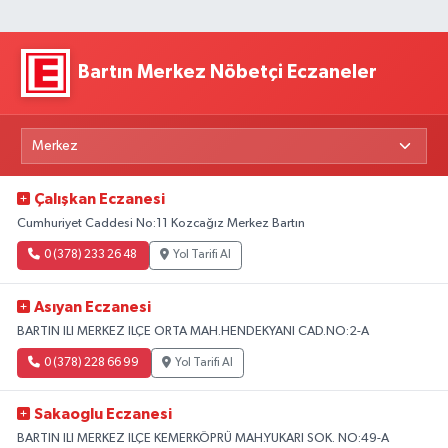
Bartın Merkez Nöbetçi Eczaneler
Çalışkan Eczanesi
Cumhuriyet Caddesi No:11 Kozcağız Merkez Bartın
0 (378) 233 26 48
Yol Tarifi Al
Asıyan Eczanesi
BARTIN ILI MERKEZ ILÇE ORTA MAH.HENDEKYANI CAD.NO:2-A
0 (378) 228 66 99
Yol Tarifi Al
Sakaoglu Eczanesi
BARTIN ILI MERKEZ ILÇE KEMERKÖPRÜ MAH.YUKARI SOK. NO:49-A