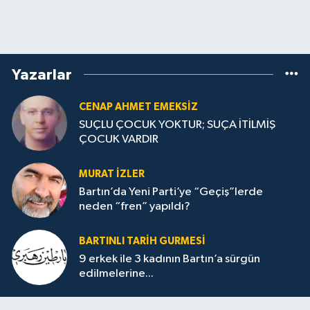
Yazarlar
CENAP AHMET EMEKSİZ
SUÇLU ÇOCUK YOKTUR; SUÇA İTİLMİŞ
ÇOCUK VARDIR
MURAT İZLER
Bartın’da Yeni Parti’ye “Geçiş”lerde
neden “fren” yapıldı?
BARTINLI TARIH GURMESI
9 erkek ile 3 kadının Bartın’a sürgün
edilmelerine...