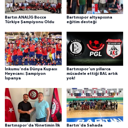
Bartın ANALİG Bocce
Bartınspor altyapısına
Türkiye Şampiyonu Oldu
eğitim desteği
İnkumu'nda Dünya Kupası
Bartınspor'un yıllarca
Heyecanı: Şampiyon
mücadele ettiği BAL artık
İspanya
yok!
Bartınspor'da Yönetimin İlk
Bartın'da Sahada