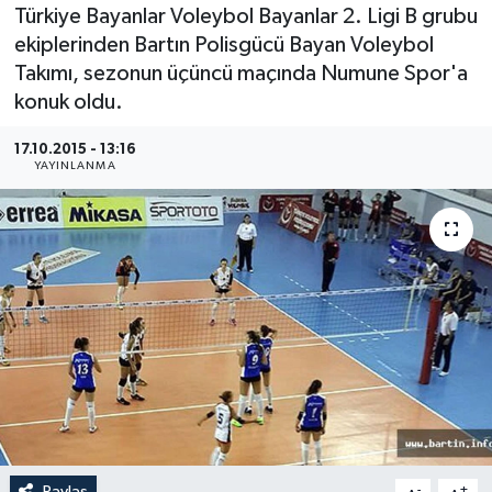
Türkiye Bayanlar Voleybol Bayanlar 2. Ligi B grubu
Medya
ekiplerinden Bartın Polisgücü Bayan Voleybol
Takımı, sezonun üçüncü maçında Numune Spor'a
Sağlık
konuk oldu.
Sinema
17.10.2015 - 13:16
YAYINLANMA
Sivil Toplum
Siyaset
Spor
Tarım
Turizm
Yaşam
Paylaş
-
+