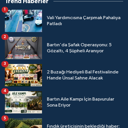
Trend Haberler
1
Vali Yardımcısına Çarpmak Pahalıya
Patladı
2
Bartın'da Şafak Operasyonu: 5
Gözaltı, 4 Şüpheli Aranıyor
3
2 Buzağı Hediyeli Bal Festivalinde
Hande Ünsal Sahne Alacak
4
Bartın Aile Kampı İçin Başvurular
Sona Eriyor
5
Fındık üreticisinin beklediği haber: