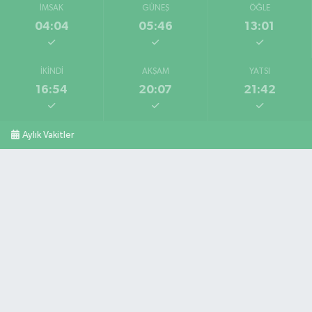
İMSAK
GÜNEŞ
ÖĞLE
04:04
05:46
13:01
İKINDI
AKŞAM
YATSI
16:54
20:07
21:42
Aylık Vakitler