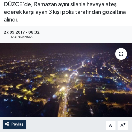
DÜZCE'de, Ramazan ayını silahla havaya ateş
Medya
ederek karşılayan 3 kişi polis tarafından gözaltına
alındı.
Sağlık
27.05.2017 - 08:32
YAYINLANMA
Sinema
Sivil Toplum
Siyaset
Spor
Tarım
Turizm
Paylaş
-
+
A
A
Yaşam