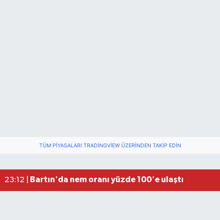
TÜM PIYASALARI TRADINGVIEW ÜZERINDEN TAKIP EDIN
Fındık üreticisinin beklediği haber: TMO fiyatı aç
22:22 |
Elektrik arızasını onanırken akıma kapılan işçi öl
15:21 |
Bartın'da nem oranı yüzde 100'e ulaştı
23:12 |