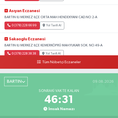
Asıyan Eczanesi
BARTIN ILI MERKEZ ILÇE ORTA MAH.HENDEKYANI CAD.NO:2-A
0 (378) 228 66 99
Yol Tarifi Al
Sakaoglu Eczanesi
BARTIN ILI MERKEZ ILÇE KEMERKÖPRÜ MAH.YUKARI SOK. NO:49-A
0 (378) 228 38 38
Yol Tarifi Al
Tüm Nöbetçi Eczaneler
BARTIN
09.08.2026
SONRAKI VAKTE KALAN
46:30
İmsak Namazı