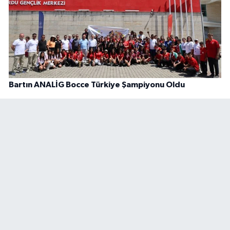
Bartın ANALİG Bocce Türkiye Şampiyonu Oldu