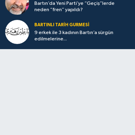
Bartın’da Yeni Parti’ye “Geçiş”lerde
neden “fren” yapıldı?
BARTINLI TARIH GURMESI
9 erkek ile 3 kadının Bartın’a sürgün
edilmelerine...