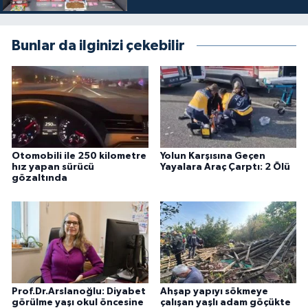
Bunlar da ilginizi çekebilir
Otomobili ile 250 kilometre
Yolun Karşısına Geçen
hız yapan sürücü
Yayalara Araç Çarptı: 2 Ölü
gözaltında
Prof.Dr.Arslanoğlu: Diyabet
Ahşap yapıyı sökmeye
görülme yaşı okul öncesine
çalışan yaşlı adam göçükte