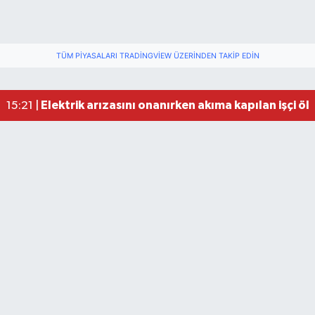
TÜM PIYASALARI TRADINGVIEW ÜZERINDEN TAKIP EDIN
Elektrik arızasını onanırken akıma kapılan işçi öl
15:21 |