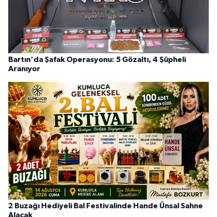
Bartın'da Şafak Operasyonu: 5 Gözaltı, 4 Şüpheli
Aranıyor
2 Buzağı Hediyeli Bal Festivalinde Hande Ünsal Sahne
Alacak