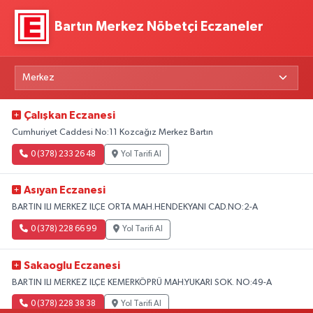
Bartın Merkez Nöbetçi Eczaneler
Çalışkan Eczanesi
Cumhuriyet Caddesi No:11 Kozcağız Merkez Bartın
0 (378) 233 26 48
Yol Tarifi Al
Asıyan Eczanesi
BARTIN ILI MERKEZ ILÇE ORTA MAH.HENDEKYANI CAD.NO:2-A
0 (378) 228 66 99
Yol Tarifi Al
Sakaoglu Eczanesi
BARTIN ILI MERKEZ ILÇE KEMERKÖPRÜ MAH.YUKARI SOK. NO:49-A
0 (378) 228 38 38
Yol Tarifi Al