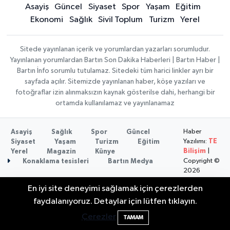
Asayiş
Güncel
Siyaset
Spor
Yaşam
Eğitim
Ekonomi
Sağlık
Sivil Toplum
Turizm
Yerel
Sitede yayınlanan içerik ve yorumlardan yazarları sorumludur.
Yayınlanan yorumlardan Bartın Son Dakika Haberleri | Bartın Haber |
Bartın İnfo sorumlu tutulamaz. Sitedeki tüm harici linkler ayrı bir
sayfada açılır. Sitemizde yayınlanan haber, köşe yazıları ve
fotoğraflar izin alınmaksızın kaynak gösterilse dahi, herhangi bir
ortamda kullanılamaz ve yayınlanamaz
Haber
Asayiş
Sağlık
Spor
Güncel
Yazılımı:
TE
Siyaset
Yaşam
Turizm
Eğitim
Bilişim
|
Yerel
Magazin
Künye
Copyright ©
Konaklama tesisleri
Bartın Medya
2026
En iyi site deneyimi sağlamak için çerezlerden
Elektrik arızasını onanırken akıma kapılan
15:21
faydalanıyoruz. Detaylar için lütfen tıklayın.
işçi öldü
Çerezler
TAMAM