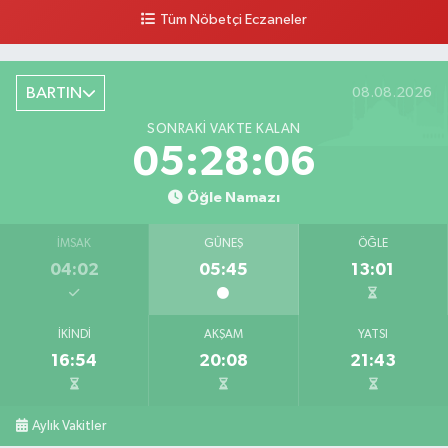
Tüm Nöbetçi Eczaneler
BARTIN
08.08.2026
SONRAKI VAKTE KALAN
05:28:05
Öğle Namazı
İMSAK
GÜNEŞ
ÖĞLE
04:02
05:45
13:01
İKINDI
AKŞAM
YATSI
16:54
20:08
21:43
Aylık Vakitler