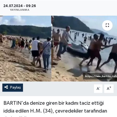
24.07.2024 - 09:26
Medya
YAYINLANMA
Sağlık
Sinema
Sivil Toplum
Siyaset
Spor
Paylaş
-
+
A
A
Tarım
Turizm
BARTIN'da denize giren bir kadını taciz ettiği
iddia edilen H.M. (34), çevredekiler tarafından
Yaşam