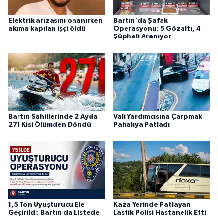
Elektrik arızasını onanırken
Bartın'da Şafak
akıma kapılan işçi öldü
Operasyonu: 5 Gözaltı, 4
Şüpheli Aranıyor
Bartın Sahillerinde 2 Ayda
Vali Yardımcısına Çarpmak
271 Kişi Ölümden Döndü
Pahalıya Patladı
1,5 Ton Uyuşturucu Ele
Kaza Yerinde Patlayan
Geçirildi: Bartın da Listede
Lastik Polisi Hastanelik Etti