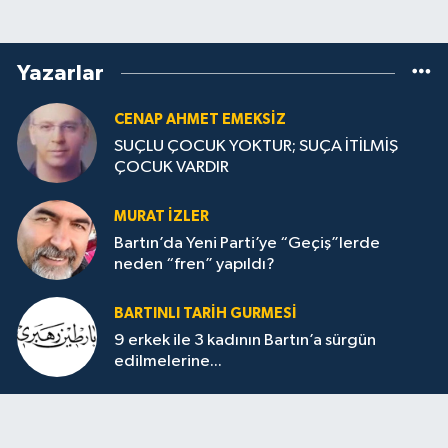
Yazarlar
CENAP AHMET EMEKSİZ
SUÇLU ÇOCUK YOKTUR; SUÇA İTİLMİŞ
ÇOCUK VARDIR
MURAT İZLER
Bartın’da Yeni Parti’ye “Geçiş”lerde
neden “fren” yapıldı?
BARTINLI TARIH GURMESI
9 erkek ile 3 kadının Bartın’a sürgün
edilmelerine...