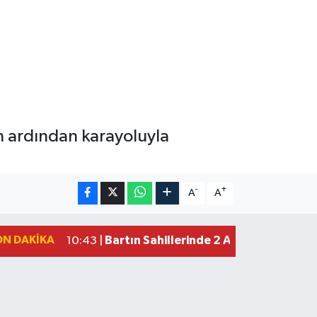
n ardından karayoluyla
-
+
A
A
ON DAKIKA
Bartın Sahillerinde 2 Ayda 271 Kişi 
10:43 |