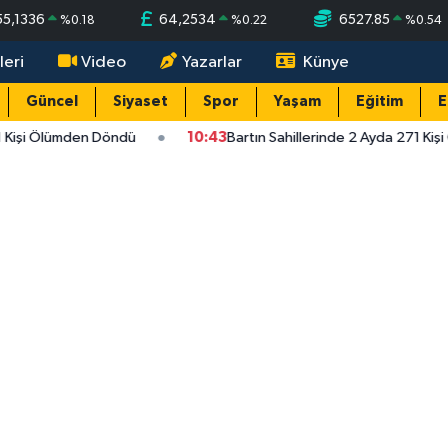
55,1336
64,2534
6527.85
%
0.18
%
0.22
%
0.54
leri
Video
Yazarlar
Künye
Güncel
Siyaset
Spor
Yaşam
Eğitim
E
1 Kişi Ölümden Döndü
10:43
Bartın Sahillerinde 2 Ayda 271 Kiş