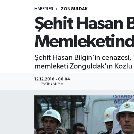
HABERLER
ZONGULDAK
Medya
Şehit Hasan B
Sağlık
Memleketin
Sinema
Şehit Hasan Bilgin'in cenazesi
Sivil Toplum
memleketi Zonguldak'ın Kozlu İl
Siyaset
12.12.2016 - 06:04
YAYINLANMA
Spor
Tarım
Turizm
Yaşam