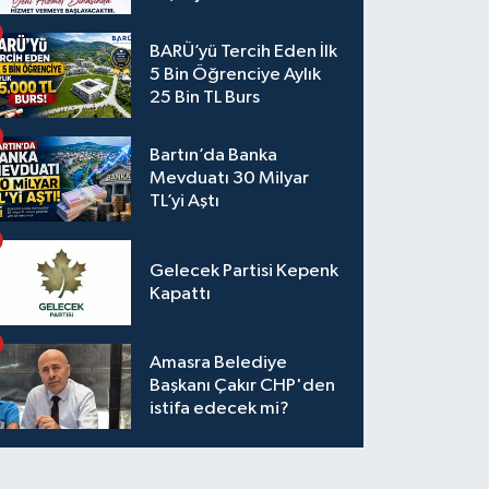
BARÜ’yü Tercih Eden İlk
5 Bin Öğrenciye Aylık
25 Bin TL Burs
Bartın’da Banka
Mevduatı 30 Milyar
TL’yi Aştı
Gelecek Partisi Kepenk
Kapattı
Amasra Belediye
Başkanı Çakır CHP'den
istifa edecek mi?