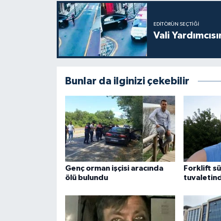
EDITÖRÜN SEÇTIĞI
Vali Yardımcıs
Bunlar da ilginizi çekebilir
Genç orman işçisi aracında
Forklift s
ölü bulundu
tuvaletin