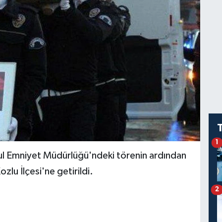
1
bul Emniyet Müdürlüğü'ndeki törenin ardından
lu İlçesi'ne getirildi.
2