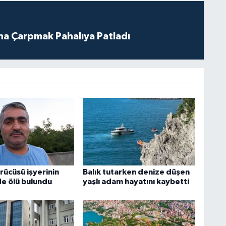
ına Çarpmak Pahalıya Patladı
ürücüsü işyerinin
Balık tutarken denize düşen
de ölü bulundu
yaşlı adam hayatını kaybetti