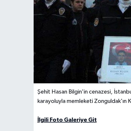
Yerel Yönetimler
DÜNYA
YEREL
Şehit Hasan Bilgin'in cenazesi, İstan
karayoluyla memleketi Zonguldak'ın Koz
İlgili Foto Galeriye Git