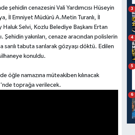
de şehidin cenazesini Vali Yardımcısı Hüseyin
3
, İl Emniyet Müdürü A.Metin Turanlı, İl
Haluk Selvi, Kozlu Belediye Başkanı Ertan
ı. Şehidin yakınları, cenaze aracından polislerin
4
 sarılı tabuta sarılarak gözyaşı döktü. Edilen
silhaneye konuldu.
5
nde öğle namazına müteakiben kılınacak
'nde toprağa verilecek.
6