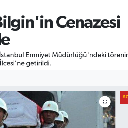
ilgin'in Cenazesi
de
, İstanbul Emniyet Müdürlüğü'ndeki töreni
çesi'ne getirildi.
S