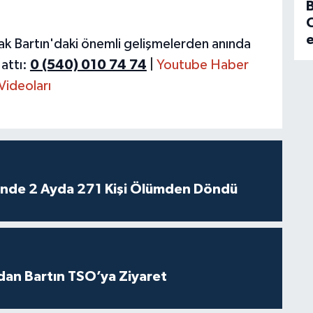
B
C
ak Bartın'daki önemli gelişmelerden anında
attı:
0 (540) 010 74 74
|
Youtube Haber
Videoları
rinde 2 Ayda 271 Kişi Ölümden Döndü
dan Bartın TSO’ya Ziyaret