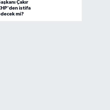
aşkanı Çakır
HP'den istifa
edecek mi?