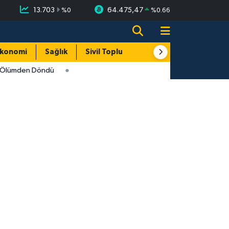
13.703
64.475,47
%
0
%
0.66
konomi
Sağlık
Sivil Toplum
Turizm
Yerel
i Ölümden Döndü