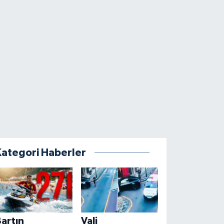
Kategori Haberler
artın
Vali