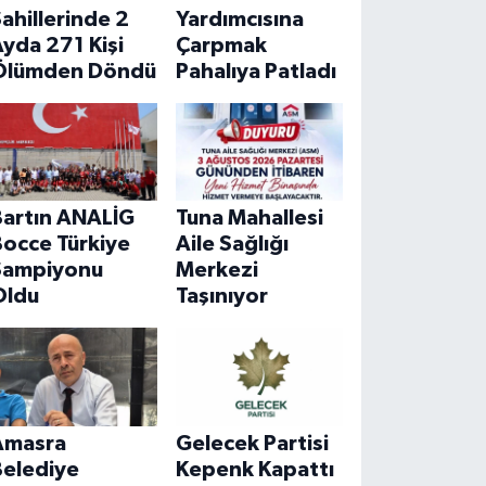
ahillerinde 2
Yardımcısına
yda 271 Kişi
Çarpmak
Ölümden Döndü
Pahalıya Patladı
Bartın ANALİG
Tuna Mahallesi
Bocce Türkiye
Aile Sağlığı
Şampiyonu
Merkezi
Oldu
Taşınıyor
Amasra
Gelecek Partisi
Belediye
Kepenk Kapattı