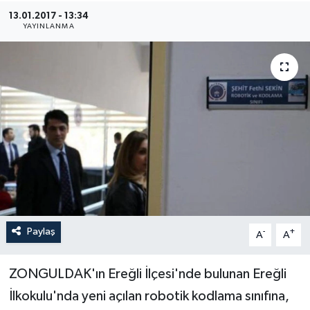
13.01.2017 - 13:34
Medya
YAYINLANMA
Sağlık
Sinema
Sivil Toplum
Siyaset
Spor
Paylaş
-
+
A
A
Tarım
Turizm
ZONGULDAK'ın Ereğli İlçesi'nde bulunan Ereğli
İlkokulu'nda yeni açılan robotik kodlama sınıfına,
Yaşam