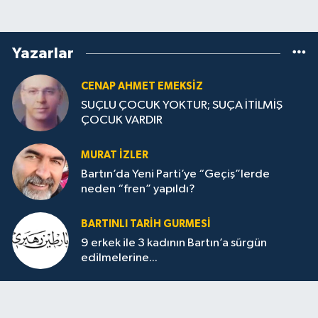
Yazarlar
CENAP AHMET EMEKSİZ
SUÇLU ÇOCUK YOKTUR; SUÇA İTİLMİŞ
ÇOCUK VARDIR
MURAT İZLER
Bartın’da Yeni Parti’ye “Geçiş”lerde
neden “fren” yapıldı?
BARTINLI TARIH GURMESI
9 erkek ile 3 kadının Bartın’a sürgün
edilmelerine...