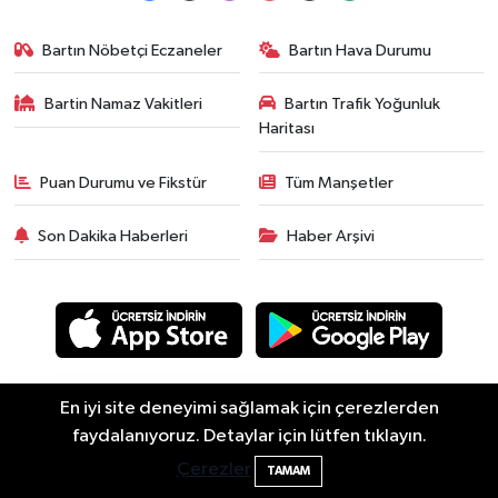
Bartın Nöbetçi Eczaneler
Bartın Hava Durumu
Bartin Namaz Vakitleri
Bartın Trafik Yoğunluk
Haritası
Puan Durumu ve Fikstür
Tüm Manşetler
Son Dakika Haberleri
Haber Arşivi
En iyi site deneyimi sağlamak için çerezlerden
Asayiş
Güncel
Siyaset
Spor
Yaşam
Eğitim
faydalanıyoruz. Detaylar için lütfen tıklayın.
Bartın'da nem oranı yüzde 100'e ulaştı
23:12
Ekonomi
Sağlık
Sivil Toplum
Turizm
Yerel
Çerezler
TAMAM