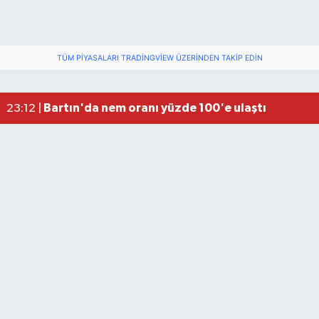
TÜM PIYASALARI TRADINGVIEW ÜZERINDEN TAKIP EDIN
Fındık üreticisinin beklediği haber: TMO fiyatı aç
22:22 |
Elektrik arızasını onanırken akıma kapılan işçi öl
15:21 |
Bartın'da nem oranı yüzde 100'e ulaştı
23:12 |