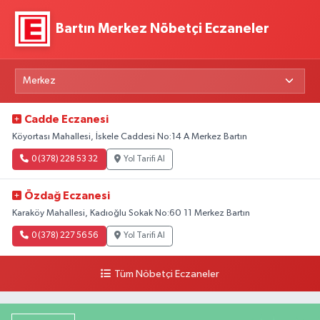
Bartın Merkez Nöbetçi Eczaneler
Cadde Eczanesi
Köyortası Mahallesi, İskele Caddesi No:14 A Merkez Bartın
0 (378) 228 53 32
Yol Tarifi Al
Özdağ Eczanesi
Karaköy Mahallesi, Kadıoğlu Sokak No:60 11 Merkez Bartın
0 (378) 227 56 56
Yol Tarifi Al
Tüm Nöbetçi Eczaneler