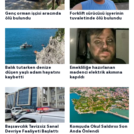
Genç orman işçisi aracında
Forklift sürücüsü işyerinin
ölü bulundu
tuvaletinde ölü bulundu
Balık tutarken denize
Emekliliğe hazırlanan
düşen yaşlı adam hayatını
madenci elektrik akımına
kaybetti
kapıldı
Başsavcılık Tavizsiz Sanal
Komşuda Okul Saldırısı Son
Devriye Faaliyeti Başlattı
Anda Önlendi