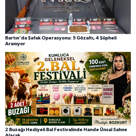
Bartın'da Şafak Operasyonu: 5 Gözaltı, 4 Şüpheli
Aranıyor
2 Buzağı Hediyeli Bal Festivalinde Hande Ünsal Sahne
Alacak