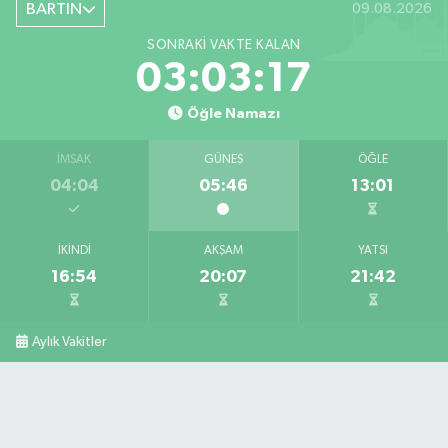
BARTIN
09.08.2026
SONRAKI VAKTE KALAN
03:03:16
Öğle Namazı
İMSAK
GÜNEŞ
ÖĞLE
04:04
05:46
13:01
İKINDI
AKŞAM
YATSI
16:54
20:07
21:42
Aylık Vakitler