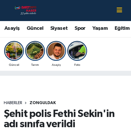
Asayiş
Bartın Nöbetçi Eczaneler
Asayiş
Güncel
Siyaset
Spor
Yaşam
Eğitim
Bartın Hakkında
Bartın Hava Durumu
Çevre
Bartin Namaz Vakitleri
Güncel
Tarım
Asayiş
Foto
Eğitim
Bartın Trafik Yoğunluk Haritası
Ekonomi
Süper Lig Puan Durumu ve Fikstür
Güncel
Tüm Manşetler
HABERLER
ZONGULDAK
Şehit polis Fethi Sekin'in
Kültür-Sanat
Son Dakika Haberleri
adı sınıfa verildi
Magazin
Haber Arşivi