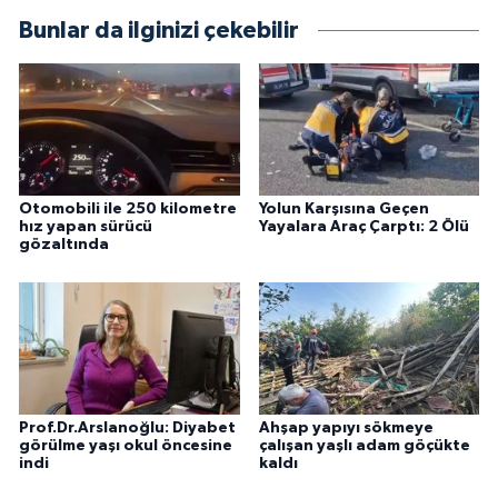
Bunlar da ilginizi çekebilir
Otomobili ile 250 kilometre
Yolun Karşısına Geçen
hız yapan sürücü
Yayalara Araç Çarptı: 2 Ölü
gözaltında
Prof.Dr.Arslanoğlu: Diyabet
Ahşap yapıyı sökmeye
görülme yaşı okul öncesine
çalışan yaşlı adam göçükte
indi
kaldı