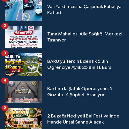
Vali Yardımcısına Çarpmak Pahalıya
Patladı
2
Tuna Mahallesi Aile Sağlığı Merkezi
Taşınıyor
3
BARÜ’yü Tercih Eden İlk 5 Bin
Öğrenciye Aylık 25 Bin TL Burs
4
Bartın'da Şafak Operasyonu: 5
Gözaltı, 4 Şüpheli Aranıyor
5
2 Buzağı Hediyeli Bal Festivalinde
Hande Ünsal Sahne Alacak