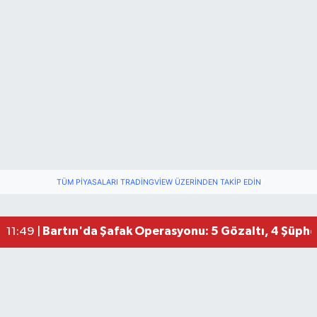
TÜM PIYASALARI TRADINGVIEW ÜZERINDEN TAKIP EDIN
Bartın'da Şafak Operasyonu: 5 Gözaltı, 4 Şüphel
11:49 |