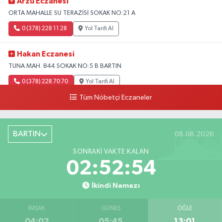
Arzu Eczanesi
ORTA MAHALLE SU TERAZİSİ SOKAK NO:21 A
0 (378) 228 11 28
Yol Tarifi Al
Hakan Eczanesi
TUNA MAH. 844.SOKAK NO:5 B BARTIN
0 (378) 228 70 70
Yol Tarifi Al
Tüm Nöbetçi Eczaneler
BARTIN
08.08.2026
SONRAKI VAKTE KALAN
02:52:53
İkindi Namazı
İMSAK
GÜNEŞ
ÖĞLE
04:02
05:45
13:01