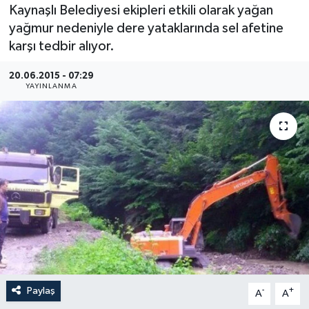
Kaynaşlı Belediyesi ekipleri etkili olarak yağan
Medya
yağmur nedeniyle dere yataklarında sel afetine
karşı tedbir alıyor.
Sağlık
20.06.2015 - 07:29
YAYINLANMA
Sinema
Sivil Toplum
Siyaset
Spor
Tarım
Turizm
Paylaş
-
+
A
A
Yaşam