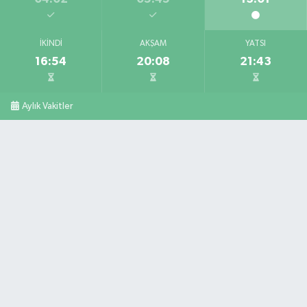
İKINDI
AKŞAM
YATSI
16:54
20:08
21:43
Aylık Vakitler