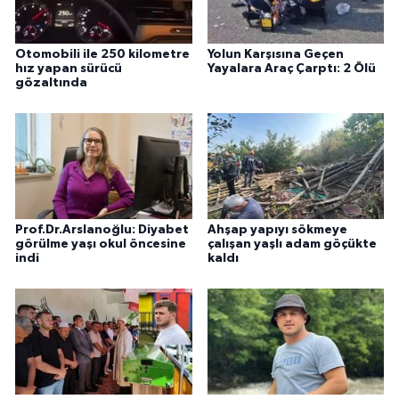
Otomobili ile 250 kilometre
Yolun Karşısına Geçen
hız yapan sürücü
Yayalara Araç Çarptı: 2 Ölü
gözaltında
Prof.Dr.Arslanoğlu: Diyabet
Ahşap yapıyı sökmeye
görülme yaşı okul öncesine
çalışan yaşlı adam göçükte
indi
kaldı