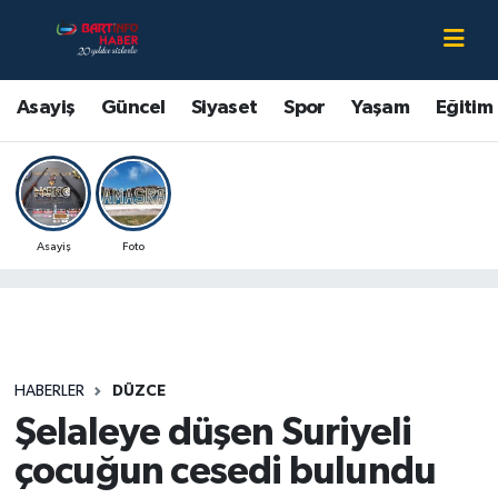
Asayiş
Bartın Nöbetçi Eczaneler
Asayiş
Güncel
Siyaset
Spor
Yaşam
Eğitim
Bartın Hakkında
Bartın Hava Durumu
Çevre
Bartin Namaz Vakitleri
Asayiş
Foto
Eğitim
Bartın Trafik Yoğunluk Haritası
Ekonomi
Süper Lig Puan Durumu ve Fikstür
Güncel
Tüm Manşetler
HABERLER
DÜZCE
Şelaleye düşen Suriyeli
Kültür-Sanat
Son Dakika Haberleri
çocuğun cesedi bulundu
Magazin
Haber Arşivi