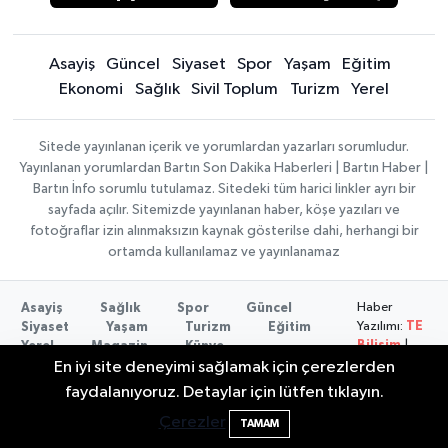
Asayiş
Güncel
Siyaset
Spor
Yaşam
Eğitim
Ekonomi
Sağlık
Sivil Toplum
Turizm
Yerel
Sitede yayınlanan içerik ve yorumlardan yazarları sorumludur.
Yayınlanan yorumlardan Bartın Son Dakika Haberleri | Bartın Haber |
Bartın İnfo sorumlu tutulamaz. Sitedeki tüm harici linkler ayrı bir
sayfada açılır. Sitemizde yayınlanan haber, köşe yazıları ve
fotoğraflar izin alınmaksızın kaynak gösterilse dahi, herhangi bir
ortamda kullanılamaz ve yayınlanamaz
Haber
Asayiş
Sağlık
Spor
Güncel
Yazılımı:
TE
Siyaset
Yaşam
Turizm
Eğitim
Bilişim
|
Yerel
Magazin
Künye
Copyright ©
Konaklama tesisleri
Bartın Medya
En iyi site deneyimi sağlamak için çerezlerden
2026
Bartın'da Şafak Operasyonu: 5 Gözaltı, 4
11:49
faydalanıyoruz. Detaylar için lütfen tıklayın.
Şüpheli Aranıyor
Çerezler
TAMAM