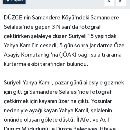
A
A
Yerel Yönetimler
DÜZCE'nin Samandere Köyü'ndeki Samandere
Şelalesi'nde geçen 3 Nisan'da fotoğraf
DÜNYA
çektirirken şelaleye düşen Suriyeli 15 yaşındaki
YEREL
Yahya Kamil'in cesedi, 5 gün sonra Jandarma Özel
Asayiş Komutanlığı'na (JÖAK) bağlı su altı arama
kurtarma ekibi tarafından bulundu.
Suriyeli Yahya Kamil, pazar günü ailesiyle gezmek
için gittiği Samandere Şelalesi'nde fotoğraf
çetkirmek için kayanın üzerine çıktı. Yosunlar
nedeniyle ayağı kayan Yahya Kamil, şelalenin
önünde oluşan gölete düştü. İl Afet ve Acil
Durum Müdürlüğü ile Düzce Belediyesi İtfaiye