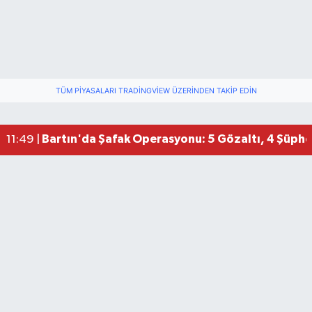
TÜM PIYASALARI TRADINGVIEW ÜZERINDEN TAKIP EDIN
Bartın'da Şafak Operasyonu: 5 Gözaltı, 4 Şüphel
11:49 |