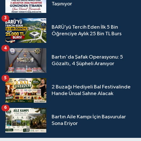
Taşınıyor
3
BARÜ’yü Tercih Eden İlk 5 Bin
Öğrenciye Aylık 25 Bin TL Burs
4
Bartın'da Şafak Operasyonu: 5
Gözaltı, 4 Şüpheli Aranıyor
5
2 Buzağı Hediyeli Bal Festivalinde
Hande Ünsal Sahne Alacak
6
Bartın Aile Kampı İçin Başvurular
Sona Eriyor