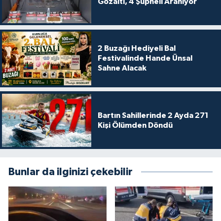
Gözaltı, 4 Şüpheli Aranıyor
2 Buzağı Hediyeli Bal
Festivalinde Hande Ünsal
Sahne Alacak
Bartın Sahillerinde 2 Ayda 271
Kişi Ölümden Döndü
Bunlar da ilginizi çekebilir