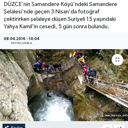
DÜZCE'nin Samandere Köyü'ndeki Samandere
Medya
Şelalesi'nde geçen 3 Nisan'da fotoğraf
çektirirken şelaleye düşen Suriyeli 15 yaşındaki
Sağlık
Yahya Kamil'in cesedi, 5 gün sonra bulundu.
Sinema
08.04.2016 - 10:04
YAYINLANMA
Sivil Toplum
Siyaset
Spor
Tarım
Turizm
Yaşam
Paylaş
-
+