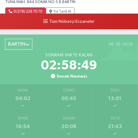
TUNA MAH. 844.SOKAK NO:5 B BARTIN
0 (378) 228 70 70
Yol Tarifi Al
Tüm Nöbetçi Eczaneler
BARTIN
08.08.2026
SONRAKI VAKTE KALAN
02:58:48
İmsak Namazı
İMSAK
GÜNEŞ
ÖĞLE
04:02
05:45
13:01
İKINDI
AKŞAM
YATSI
16:54
20:08
21:43