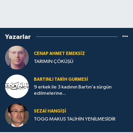
Yazarlar
CENAP AHMET EMEKSİZ
TARIMIN ÇÖKÜŞÜ
BARTINLI TARIH GURMESI
9 erkek ile 3 kadının Bartın’a sürgün
edilmelerine...
SEZAI HANGİŞİ
TOGG MAKUS TALİHİN YENİLMESİDİR