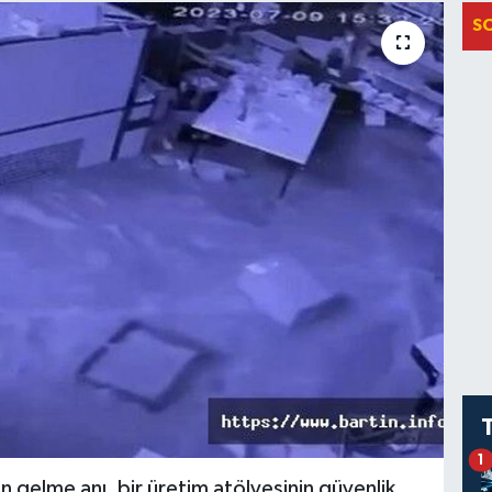
S
1
gelme anı, bir üretim atölyesinin güvenlik