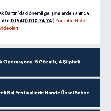
ak Bartın'daki önemli gelişmelerden anında
attı:
0 (540) 010 74 74
|
Youtube Haber
Videoları
k Operasyonu: 5 Gözaltı, 4 Şüpheli
eli Bal Festivalinde Hande Ünsal Sahne