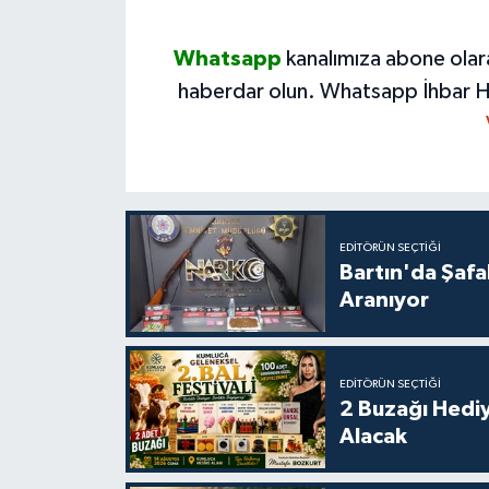
Whatsapp
kanalımıza abone olar
haberdar olun.
Whatsapp İhbar H
EDITÖRÜN SEÇTIĞI
Bartın'da Şafa
Aranıyor
EDITÖRÜN SEÇTIĞI
2 Buzağı Hediy
Alacak