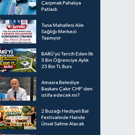
Çarpmak Pahalıya
Patladı
Tuna Mahallesi Aile
Sağlığı Merkezi
Taşınıyor
BARÜ’yü Tercih Eden İlk
5 Bin Öğrenciye Aylık
25 Bin TL Burs
Amasra Belediye
Başkanı Çakır CHP'den
istifa edecek mi?
2 Buzağı Hediyeli Bal
Festivalinde Hande
Ünsal Sahne Alacak