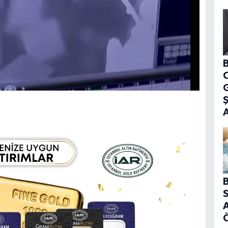
B
G
B
S
A