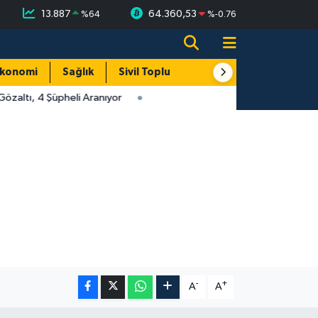
13.887
64.360,53
%
64
%
-0.76
konomi
Sağlık
Sivil Toplum
Turizm
Yerel
zaltı, 4 Şüpheli Aranıyor
-
+
A
A