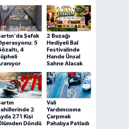
artın'da Şafak
2 Buzağı
Operasyonu: 5
Hediyeli Bal
özaltı, 4
Festivalinde
Şüpheli
Hande Ünsal
Aranıyor
Sahne Alacak
artın
Vali
ahillerinde 2
Yardımcısına
yda 271 Kişi
Çarpmak
Ölümden Döndü
Pahalıya Patladı