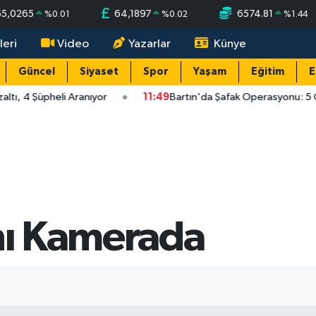
55,0265
64,1897
6574.81
%
0.01
%
0.02
%
1.44
leri
Video
Yazarlar
Künye
Güncel
Siyaset
Spor
Yaşam
Eğitim
E
tı, 4 Şüpheli Aranıyor
11:49
Bartın'da Şafak Operasyonu: 5 Gö
Anı Kamerada