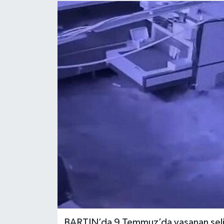
Medya
Sağlık
Sinema
Sivil Toplum
Siyaset
Spor
Tarım
Turizm
BARTIN’da 9 Temmuz’da yaşanan selin 
Yaşam