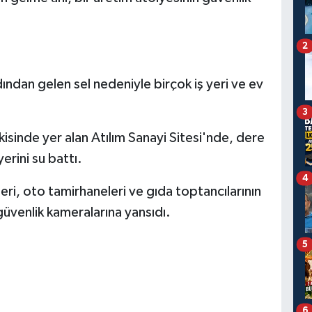
2
dan gelen sel nedeniyle birçok iş yeri ve ev
3
inde yer alan Atılım Sanayi Sitesi'nde, dere
erini su battı.
4
eri, oto tamirhaneleri ve gıda toptancılarının
güvenlik kameralarına yansıdı.
5
6