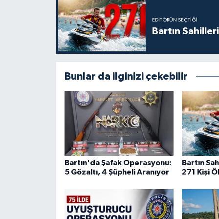
EDITÖRÜN SEÇTIĞI
Bartın Sahille
Bunlar da ilginizi çekebilir
Bartın'da Şafak Operasyonu:
Bartın Sah
5 Gözaltı, 4 Şüpheli Aranıyor
271 Kişi 