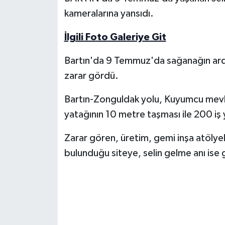
kameralarına yansıdı.
Yerel Yönetimler
İlgili Foto Galeriye Git
DÜNYA
Bartın'da 9 Temmuz'da sağanağın ardın
YEREL
zarar gördü.
Bartın-Zonguldak yolu, Kuyumcu mevkis
yatağının 10 metre taşması ile 200 iş y
Zarar gören, üretim, gemi inşa atölyel
bulunduğu siteye, selin gelme anı ise 