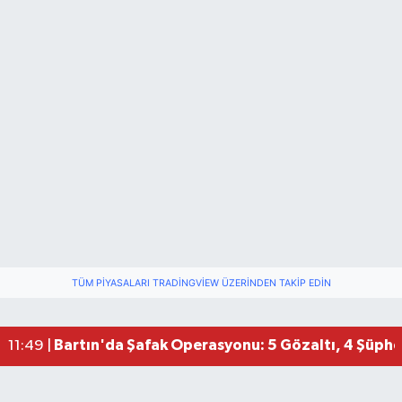
TÜM PIYASALARI TRADINGVIEW ÜZERINDEN TAKIP EDIN
Bartın'da Şafak Operasyonu: 5 Gözaltı, 4 Şüphel
11:49 |