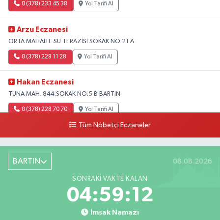
0 (378) 233 45 38
Yol Tarifi Al
Arzu Eczanesi
ORTA MAHALLE SU TERAZİSİ SOKAK NO:21 A
0 (378) 228 11 28
Yol Tarifi Al
Hakan Eczanesi
TUNA MAH. 844.SOKAK NO:5 B BARTIN
0 (378) 228 70 70
Yol Tarifi Al
Tüm Nöbetçi Eczaneler
BARTIN
08.08.2026
SONRAKI VAKTE KALAN
04:59:11
İmsak Namazı