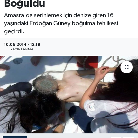
Boğuldu
Medya
Amasra'da serinlemek için denize giren 16
yaşındaki Erdoğan Güney boğulma tehlikesi
Sağlık
geçirdi.
Sinema
10.06.2014 - 12:19
YAYINLANMA
Sivil Toplum
Siyaset
Spor
Tarım
Turizm
Yaşam