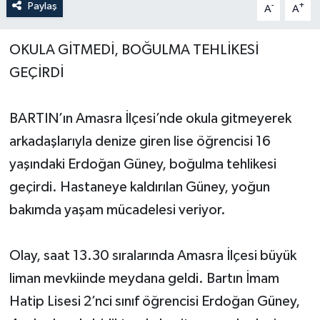
Paylaş
-
+
A
A
Yerel Yönetimler
OKULA GİTMEDİ, BOĞULMA TEHLİKESİ
DÜNYA
GEÇİRDİ
YEREL
BARTIN’ın Amasra İlçesi’nde okula gitmeyerek
arkadaşlarıyla denize giren lise öğrencisi 16
yaşındaki Erdoğan Güney, boğulma tehlikesi
geçirdi. Hastaneye kaldırılan Güney, yoğun
bakımda yaşam mücadelesi veriyor.
Olay, saat 13.30 sıralarında Amasra İlçesi büyük
liman mevkiinde meydana geldi. Bartın İmam
Hatip Lisesi 2’nci sınıf öğrencisi Erdoğan Güney,