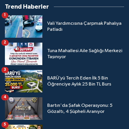
Trend Haberler
1
Vali Yardımcısına Çarpmak Pahalıya
Patladı
2
Tuna Mahallesi Aile Sağlığı Merkezi
Taşınıyor
3
BARÜ’yü Tercih Eden İlk 5 Bin
Öğrenciye Aylık 25 Bin TL Burs
4
Bartın'da Şafak Operasyonu: 5
Gözaltı, 4 Şüpheli Aranıyor
5