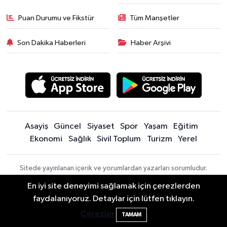
Puan Durumu ve Fikstür
Tüm Manşetler
Son Dakika Haberleri
Haber Arşivi
Asayiş
Güncel
Siyaset
Spor
Yaşam
Eğitim
Ekonomi
Sağlık
Sivil Toplum
Turizm
Yerel
Sitede yayınlanan içerik ve yorumlardan yazarları sorumludur.
Yayınlanan yorumlardan Bartın Son Dakika Haberleri | Bartın Haber |
En iyi site deneyimi sağlamak için çerezlerden
Bartın İnfo sorumlu tutulamaz. Sitedeki tüm harici linkler ayrı bir
Bartın'da Şafak Operasyonu: 5 Gözaltı, 4
11:49
faydalanıyoruz. Detaylar için lütfen tıklayın.
sayfada açılır. Sitemizde yayınlanan haber, köşe yazıları ve
Şüpheli Aranıyor
fotoğraflar izin alınmaksızın kaynak gösterilse dahi, herhangi bir
Çerezler
TAMAM
ortamda kullanılamaz ve yayınlanamaz