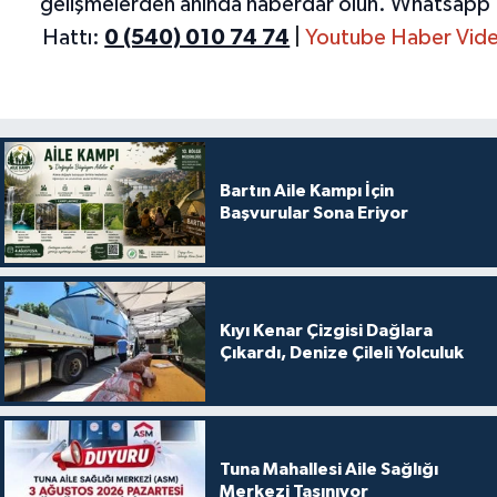
gelişmelerden anında haberdar olun.
Whatsapp 
Hattı:
0 (540) 010 74 74
|
Youtube Haber Vide
Bartın Aile Kampı İçin
Başvurular Sona Eriyor
Kıyı Kenar Çizgisi Dağlara
Çıkardı, Denize Çileli Yolculuk
Tuna Mahallesi Aile Sağlığı
Merkezi Taşınıyor