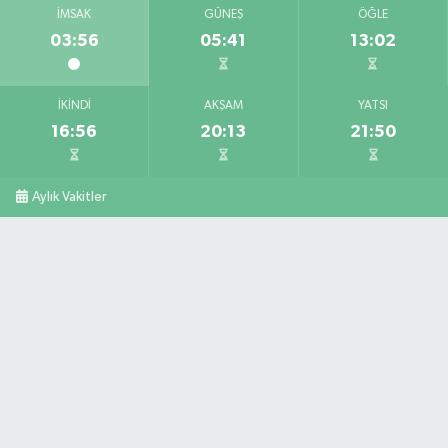
İMSAK
GÜNEŞ
ÖĞLE
03:56
05:41
13:02
İKINDI
AKŞAM
YATSI
16:56
20:13
21:50
Aylık Vakitler