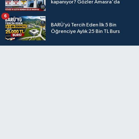
kapanıyor? Gözler Amasra'da
6
BARÜ’yü Tercih Eden İlk 5 Bin
Öğrenciye Aylık 25 Bin TL Burs