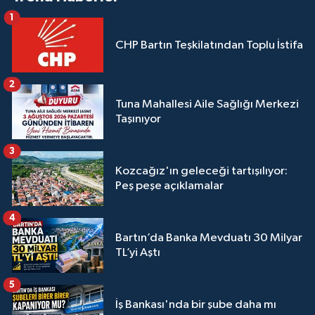
1
CHP Bartın Teşkilatından Toplu İstifa
2
Tuna Mahallesi Aile Sağlığı Merkezi
Taşınıyor
3
Kozcağız'ın geleceği tartışılıyor:
Peş peşe açıklamalar
4
Bartın’da Banka Mevduatı 30 Milyar
TL’yi Aştı
5
İş Bankası'nda bir şube daha mı