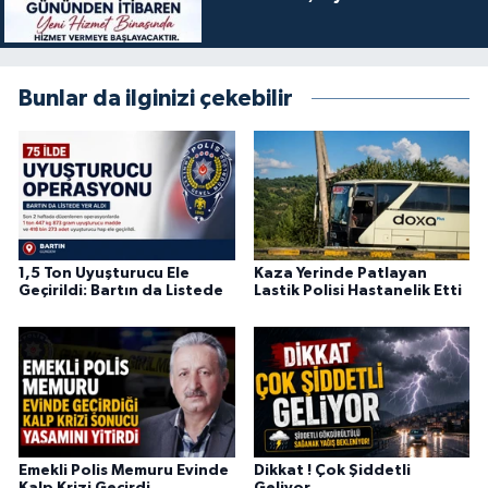
Bunlar da ilginizi çekebilir
1,5 Ton Uyuşturucu Ele
Kaza Yerinde Patlayan
Geçirildi: Bartın da Listede
Lastik Polisi Hastanelik Etti
Emekli Polis Memuru Evinde
Dikkat ! Çok Şiddetli
Kalp Krizi Geçirdi,
Geliyor