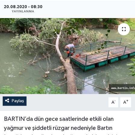
20.08.2020 - 08:30
Medya
YAYINLANMA
Sağlık
Sinema
Sivil Toplum
Siyaset
Spor
Paylaş
-
+
A
A
Tarım
Turizm
BARTIN’da dün gece saatlerinde etkili olan
yağmur ve şiddetli rüzgar nedeniyle Bartın
Yaşam