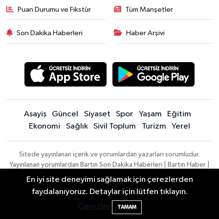
Puan Durumu ve Fikstür
Tüm Manşetler
Son Dakika Haberleri
Haber Arşivi
Asayiş
Güncel
Siyaset
Spor
Yaşam
Eğitim
Ekonomi
Sağlık
Sivil Toplum
Turizm
Yerel
Sitede yayınlanan içerik ve yorumlardan yazarları sorumludur.
Yayınlanan yorumlardan Bartın Son Dakika Haberleri | Bartın Haber |
Bartın İnfo sorumlu tutulamaz. Sitedeki tüm harici linkler ayrı bir
En iyi site deneyimi sağlamak için çerezlerden
sayfada açılır. Sitemizde yayınlanan haber, köşe yazıları ve
Bartın Aile Kampı İçin Başvurular Sona
10:24
faydalanıyoruz. Detaylar için lütfen tıklayın.
fotoğraflar izin alınmaksızın kaynak gösterilse dahi, herhangi bir
Eriyor
ortamda kullanılamaz ve yayınlanamaz
Çerezler
TAMAM