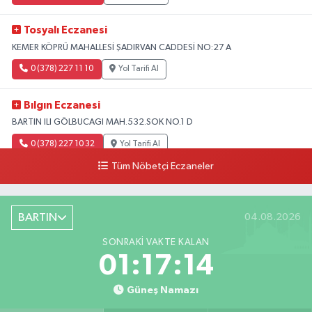
Tosyalı Eczanesi
KEMER KÖPRÜ MAHALLESİ ŞADIRVAN CADDESİ NO:27 A
0 (378) 227 11 10
Yol Tarifi Al
Bılgın Eczanesi
BARTIN ILI GÖLBUCAGI MAH.532.SOK NO.1 D
0 (378) 227 10 32
Yol Tarifi Al
Tüm Nöbetçi Eczaneler
BARTIN
04.08.2026
SONRAKI VAKTE KALAN
01:17:13
Güneş Namazı