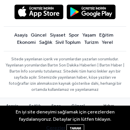
Asayiş
Güncel
Siyaset
Spor
Yaşam
Eğitim
Ekonomi
Sağlık
Sivil Toplum
Turizm
Yerel
Sitede yayınlanan içerik ve yorumlardan yazarları sorumludur.
Yayınlanan yorumlardan Bartın Son Dakika Haberleri | Bartın Haber |
Bartın İnfo sorumlu tutulamaz. Sitedeki tüm harici linkler ayrı bir
sayfada açılır. Sitemizde yayınlanan haber, köşe yazıları ve
fotoğraflar izin alınmaksızın kaynak gösterilse dahi, herhangi bir
ortamda kullanılamaz ve yayınlanamaz
Haber
Asayiş
Sağlık
Spor
Güncel
Yazılımı:
TE
En iyi site deneyimi sağlamak için çerezlerden
Siyaset
Yaşam
Turizm
Eğitim
Bilişim
|
Yerel
Magazin
Künye
faydalanıyoruz. Detaylar için lütfen tıklayın.
Copyright ©
Konaklama tesisleri
Bartın Medya
Çerezler
2026
TAMAM