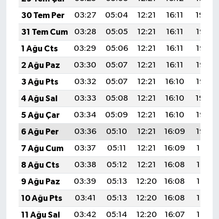
30 Tem Per
03:27
05:04
12:21
16:11
19:29
31 Tem Cum
03:28
05:05
12:21
16:11
19:28
1 Ağu Cts
03:29
05:06
12:21
16:11
19:27
2 Ağu Paz
03:30
05:07
12:21
16:11
19:26
3 Ağu Pts
03:32
05:07
12:21
16:10
19:25
4 Ağu Sal
03:33
05:08
12:21
16:10
19:24
5 Ağu Çar
03:34
05:09
12:21
16:10
19:23
6 Ağu Per
03:36
05:10
12:21
16:09
19:22
7 Ağu Cum
03:37
05:11
12:21
16:09
19:21
8 Ağu Cts
03:38
05:12
12:21
16:08
19:19
9 Ağu Paz
03:39
05:13
12:20
16:08
19:18
10 Ağu Pts
03:41
05:13
12:20
16:08
19:17
11 Ağu Sal
03:42
05:14
12:20
16:07
19:16