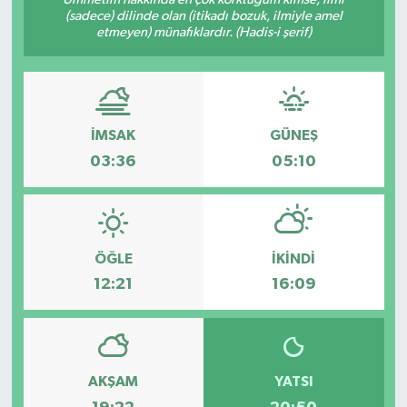
(sadece) dilinde olan (itikadı bozuk, ilmiyle amel
Medya
etmeyen) münafıklardır. (Hadis-i şerif)
Sağlık
Sinema
İMSAK
GÜNEŞ
03:36
05:10
Sivil Toplum
Siyaset
ÖĞLE
İKINDI
Spor
12:21
16:09
Tarım
Turizm
AKŞAM
YATSI
Yaşam