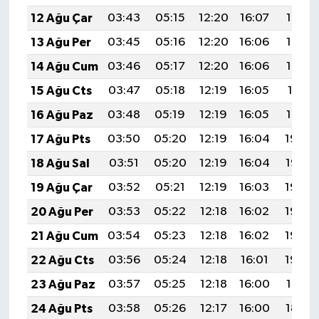
12 Ağu Çar
03:43
05:15
12:20
16:07
19:15
13 Ağu Per
03:45
05:16
12:20
16:06
19:14
14 Ağu Cum
03:46
05:17
12:20
16:06
19:12
15 Ağu Cts
03:47
05:18
12:19
16:05
19:11
16 Ağu Paz
03:48
05:19
12:19
16:05
19:10
17 Ağu Pts
03:50
05:20
12:19
16:04
19:09
18 Ağu Sal
03:51
05:20
12:19
16:04
19:07
19 Ağu Çar
03:52
05:21
12:19
16:03
19:06
20 Ağu Per
03:53
05:22
12:18
16:02
19:05
21 Ağu Cum
03:54
05:23
12:18
16:02
19:03
22 Ağu Cts
03:56
05:24
12:18
16:01
19:02
23 Ağu Paz
03:57
05:25
12:18
16:00
19:01
24 Ağu Pts
03:58
05:26
12:17
16:00
18:59