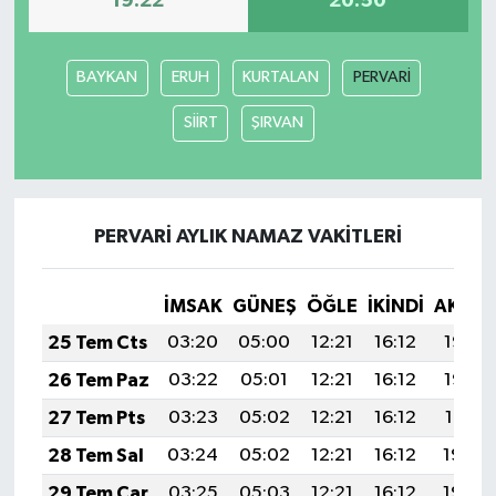
19:22
20:50
Yerel Yönetimler
BAYKAN
ERUH
KURTALAN
PERVARİ
DÜNYA
SİİRT
ŞIRVAN
YEREL
PERVARİ AYLIK NAMAZ VAKITLERI
İMSAK
GÜNEŞ
ÖĞLE
İKINDI
AKŞA
25 Tem Cts
03:20
05:00
12:21
16:12
19:33
26 Tem Paz
03:22
05:01
12:21
16:12
19:32
27 Tem Pts
03:23
05:02
12:21
16:12
19:31
28 Tem Sal
03:24
05:02
12:21
16:12
19:30
29 Tem Çar
03:25
05:03
12:21
16:12
19:30