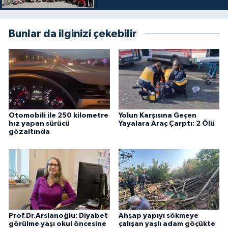
Bunlar da ilginizi çekebilir
Otomobili ile 250 kilometre
Yolun Karşısına Geçen
hız yapan sürücü
Yayalara Araç Çarptı: 2 Ölü
gözaltında
Prof.Dr.Arslanoğlu: Diyabet
Ahşap yapıyı sökmeye
görülme yaşı okul öncesine
çalışan yaşlı adam göçükte