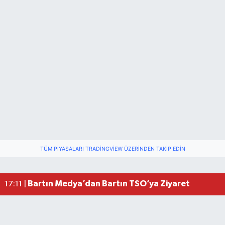
Vali Yardımcısına Çarpmak Pahalıya Patladı
15:17 |
TÜM PIYASALARI TRADINGVIEW ÜZERINDEN TAKIP EDIN
Bartın ANALİG Bocce Türkiye Şampiyonu Oldu
09:08 |
Bartın TSO'da Ortak Gündem: Ekonomi ve Sektö
17:19 |
Bartın Medya’dan Bartın TSO’ya Ziyaret
17:11 |