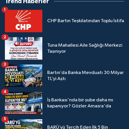
Trend Haberler
1
CHP Bartın Teşkilatından Toplu İstifa
2
Tuna Mahallesi Aile Sağlığı Merkezi
Taşınıyor
3
Bartın’da Banka Mevduatı 30 Milyar
TL’yi Aştı
4
İş Bankası'nda bir şube daha mı
kapanıyor? Gözler Amasra'da
5
BARÜ’yü Tercih Eden İlk 5 Bin