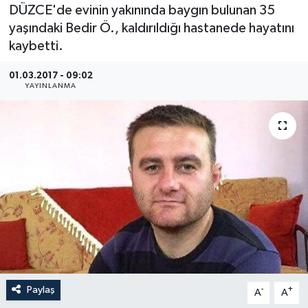
DÜZCE'de evinin yakınında baygın bulunan 35
Medya
yaşındaki Bedir Ö., kaldırıldığı hastanede hayatını
kaybetti.
Sağlık
01.03.2017 - 09:02
YAYINLANMA
Sinema
Sivil Toplum
Siyaset
Spor
Tarım
Turizm
Paylaş
-
+
A
A
Yaşam