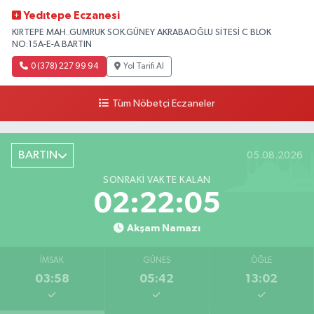
Yedıtepe Eczanesi
KIRTEPE MAH..GUMRUK SOK.GÜNEY AKRABAOĞLU SİTESİ C BLOK
NO:15A-E-A BARTIN
0 (378) 227 99 94
Yol Tarifi Al
Tüm Nöbetçi Eczaneler
BARTIN
05.08.2026
SONRAKI VAKTE KALAN
02:22:04
Akşam Namazı
İMSAK
GÜNEŞ
ÖĞLE
03:58
05:42
13:02