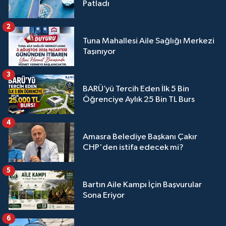
Patladı
2
Tuna Mahallesi Aile Sağlığı Merkezi
Taşınıyor
3
BARÜ’yü Tercih Eden İlk 5 Bin
Öğrenciye Aylık 25 Bin TL Burs
4
Amasra Belediye Başkanı Çakır
CHP'den istifa edecek mi?
5
Bartın Aile Kampı İçin Başvurular
Sona Eriyor
6