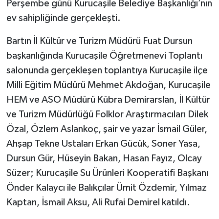
Perşembe günü Kurucaşile Belediye Başkanlığı’nın
ev sahipliğinde gerçekleşti.
Yerel Yönetimler
Bartın İl Kültür ve Turizm Müdürü Fuat Dursun
DÜNYA
başkanlığında Kurucaşile Öğretmenevi Toplantı
salonunda gerçekleşen toplantıya Kurucaşile ilçe
YEREL
Milli Eğitim Müdürü Mehmet Akdoğan, Kurucaşile
HEM ve ASO Müdürü Kübra Demirarslan, İl Kültür
ve Turizm Müdürlüğü Folklor Araştırmacıları Dilek
Özal, Özlem Aslankoç, şair ve yazar İsmail Güler,
Ahşap Tekne Ustaları Erkan Gücük, Soner Yasa,
Dursun Gür, Hüseyin Bakan, Hasan Fayız, Olcay
Süzer; Kurucaşile Su Ürünleri Kooperatifi Başkanı
Önder Kalaycı ile Balıkçılar Ümit Özdemir, Yılmaz
Kaptan, İsmail Aksu, Ali Rufai Demirel katıldı.