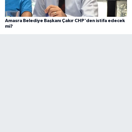
Amasra Belediye Başkanı Çakır CHP'den istifa edecek
mi?