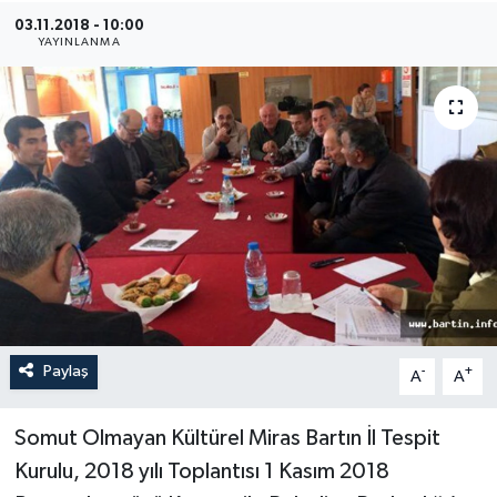
03.11.2018 - 10:00
Medya
YAYINLANMA
Sağlık
Sinema
Sivil Toplum
Siyaset
Spor
Paylaş
-
+
A
A
Tarım
Turizm
Somut Olmayan Kültürel Miras Bartın İl Tespit
Kurulu, 2018 yılı Toplantısı 1 Kasım 2018
Yaşam