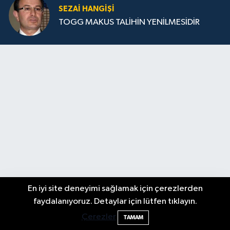
SEZAI HANGİŞİ
TOGG MAKUS TALİHİN YENİLMESİDİR
En iyi site deneyimi sağlamak için çerezlerden
2 Buzağı Hediyeli Bal Festivalinde Hande
11:43
faydalanıyoruz. Detaylar için lütfen tıklayın.
Ünsal Sahne Alacak
Çerezler
TAMAM