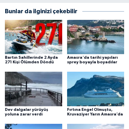
Bunlar da ilginizi çekebilir
Bartın Sahillerinde 2 Ayda
Amasra'da tarihi yapıları
271 Kişi Ölümden Döndü
sprey boyayla boyadılar
Dev dalgalar yürüyüş
Fırtına Engel Olmuştu,
yoluna zarar verdi
Kruvaziyer Yarın Amasra’da