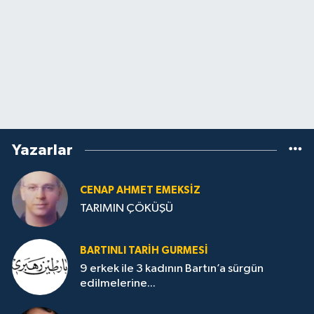
Yazarlar
CENAP AHMET EMEKSİZ
TARIMIN ÇÖKÜŞÜ
BARTINLI TARIH GURMESI
9 erkek ile 3 kadının Bartın’a sürgün
edilmelerine...