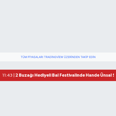
TÜM PIYASALARI TRADINGVIEW ÜZERINDEN TAKIP EDIN
2 Buzağı Hediyeli Bal Festivalinde Hande Ünsal 
11:43 |