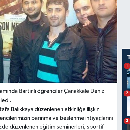
1
samında Bartınlı öğrenciler Çanakkale Deniz
2
ledi.
fa Balıkkaya düzenlenen etkinliğe ilişkin
ncilerimizin barınma ve beslenme ihtiyaçlarını
3
zde düzenlenen eğitim seminerleri, sportif