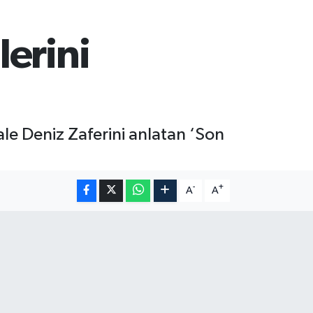
erini
le Deniz Zaferini anlatan ‘Son
-
+
A
A