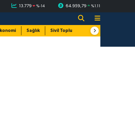
13.779
64.959,79
%
-14
%
1.11
konomi
Sağlık
Sivil Toplum
Turizm
Yerel