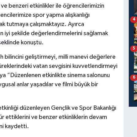
 ve benzeri etkinlikler ile öğrencilerimizin
ğrencilerimize spor yapma alışkanlığı
4
uzak tutmaya çalışmaktayız. Ayırca
n iyi şekilde değerlendirmelerini sağlamak
 şeklinde konuştu.
5
ih bilincini geliştirmeyi, milli manevi değerlere
yüreklerindeki vatan sevgisini kuvvetlendirmeyi
kaya “Düzenlenen etkinlikte sinema salonunu
6
sal anlar yaşadılar ve filmi büyük bir
etkinliği düzenleyen Gençlik ve Spor Bakanlığı
ür ettiklerini ve benzer etkinliklerin devam
ini kaydetti.