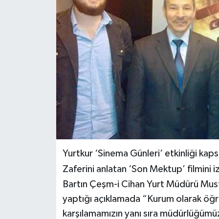
Yerel Yönetimler
DÜNYA
YEREL
Yurtkur ‘Sinema Günleri’ etkinliği kap
Zaferini anlatan ‘Son Mektup’ filmini iz
Bartın Çeşm-i Cihan Yurt Müdürü Musta
yaptığı açıklamada “Kurum olarak öğre
karşılamamızın yanı sıra müdürlüğümü