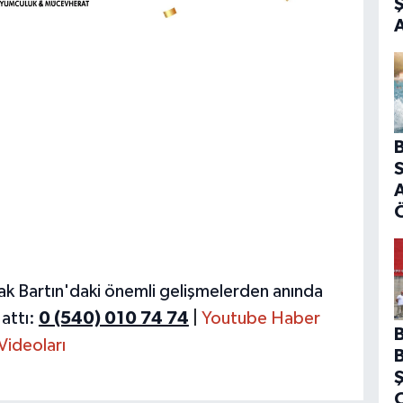
B
S
A
ak Bartın'daki önemli gelişmelerden anında
attı:
0 (540) 010 74 74
|
Youtube Haber
Videoları