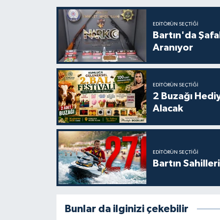
EDITÖRÜN SEÇTIĞI
Bartın'da Şafa
Aranıyor
EDITÖRÜN SEÇTIĞI
2 Buzağı Hediy
Alacak
EDITÖRÜN SEÇTIĞI
Bartın Sahille
Bunlar da ilginizi çekebilir