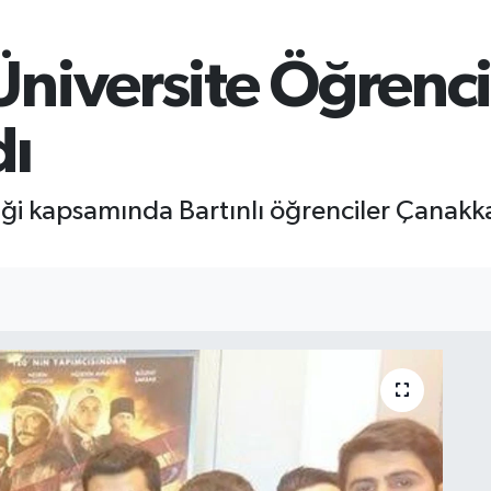
niversite Öğrencil
dı
iği kapsamında Bartınlı öğrenciler Çanakka