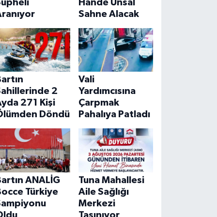
Şüpheli
Hande Ünsal
Aranıyor
Sahne Alacak
artın
Vali
ahillerinde 2
Yardımcısına
yda 271 Kişi
Çarpmak
Ölümden Döndü
Pahalıya Patladı
Bartın ANALİG
Tuna Mahallesi
Bocce Türkiye
Aile Sağlığı
Şampiyonu
Merkezi
Oldu
Taşınıyor