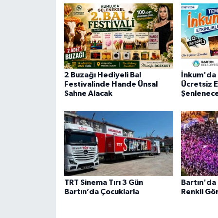
2 Buzağı Hediyeli Bal
İnkum'da
Festivalinde Hande Ünsal
Ücretsiz E
Sahne Alacak
Şenlenec
TRT Sinema Tırı 3 Gün
Bartın'da
Bartın’da Çocuklarla
Renkli Gör