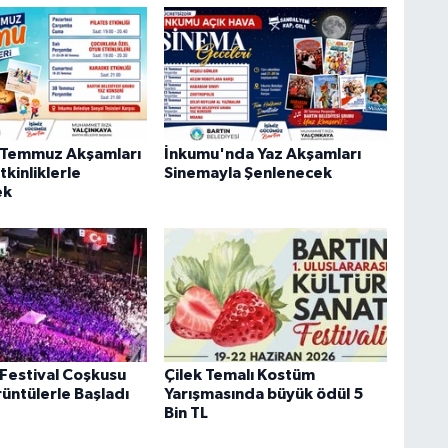
 Temmuz Akşamları
İnkumu'nda Yaz Akşamları
tkinliklerle
Sinemayla Şenlenecek
ek
 Festival Coşkusu
Çilek Temalı Kostüm
üntülerle Başladı
Yarışmasında büyük ödül 5
Bin TL