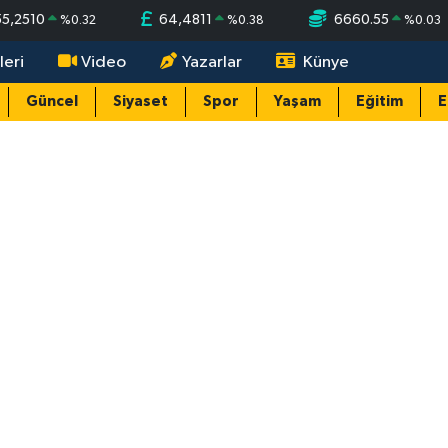
55,2510
64,4811
6660.55
%
0.32
%
0.38
%
0.03
leri
Video
Yazarlar
Künye
Güncel
Siyaset
Spor
Yaşam
Eğitim
E