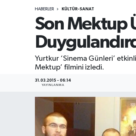
HABERLER
KÜLTÜR-SANAT
Medya
Son Mektup Ü
Sağlık
Duygulandır
Sinema
Yurtkur ‘Sinema Günleri’ etkinl
Sivil Toplum
Mektup’ filmini izledi.
Siyaset
31.03.2015 - 06:14
YAYINLANMA
Spor
Tarım
Turizm
Yaşam