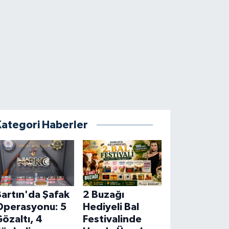
Kategori Haberler
artın'da Şafak
2 Buzağı
Operasyonu: 5
Hediyeli Bal
özaltı, 4
Festivalinde