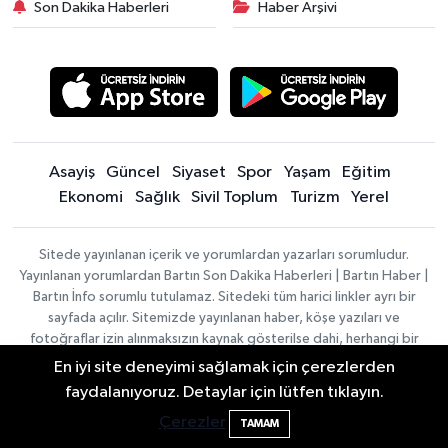
Son Dakika Haberleri
Haber Arşivi
Asayiş
Güncel
Siyaset
Spor
Yaşam
Eğitim
Ekonomi
Sağlık
Sivil Toplum
Turizm
Yerel
Sitede yayınlanan içerik ve yorumlardan yazarları sorumludur.
Yayınlanan yorumlardan Bartın Son Dakika Haberleri | Bartın Haber |
Bartın İnfo sorumlu tutulamaz. Sitedeki tüm harici linkler ayrı bir
sayfada açılır. Sitemizde yayınlanan haber, köşe yazıları ve
fotoğraflar izin alınmaksızın kaynak gösterilse dahi, herhangi bir
ortamda kullanılamaz ve yayınlanamaz
En iyi site deneyimi sağlamak için çerezlerden
faydalanıyoruz. Detaylar için lütfen tıklayın.
Bartın'da nem oranı yüzde 100'e ulaştı
23:12
Haber
Asayiş
Sağlık
Spor
Güncel
Çerezler
TAMAM
Yazılımı:
TE
Siyaset
Yaşam
Turizm
Eğitim