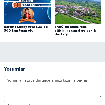
Bartınlı Kuzey Aras LGS'de
BARÜ'de hemşirelik
500 Tam Puan Aldı
eğitimine sanal gerçeklik
desteği
Yorumlar