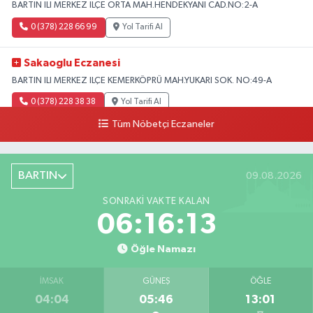
BARTIN ILI MERKEZ ILÇE ORTA MAH.HENDEKYANI CAD.NO:2-A
0 (378) 228 66 99
Yol Tarifi Al
Sakaoglu Eczanesi
BARTIN ILI MERKEZ ILÇE KEMERKÖPRÜ MAH.YUKARI SOK. NO:49-A
0 (378) 228 38 38
Yol Tarifi Al
Tüm Nöbetçi Eczaneler
BARTIN
09.08.2026
SONRAKI VAKTE KALAN
06:16:12
Öğle Namazı
İMSAK
GÜNEŞ
ÖĞLE
04:04
05:46
13:01