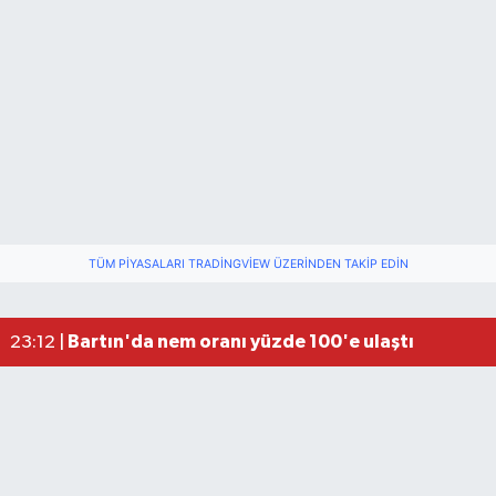
TÜM PIYASALARI TRADINGVIEW ÜZERINDEN TAKIP EDIN
Fındık üreticisinin beklediği haber: TMO fiyatı aç
22:22 |
Elektrik arızasını onanırken akıma kapılan işçi öl
15:21 |
Bartın'da nem oranı yüzde 100'e ulaştı
23:12 |