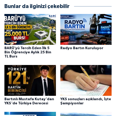
Bunlar da ilginizi çekebilir
BARÜ’yü Tercih Eden İlk 5
Radyo Bartın Kuruluyor
Bin Öğrenciye Aylık 25 Bin
TL Burs
Bartınlı Mustafa Kutay'dan
YKS sonuçları açıklandı, İşte
YKS'de Türkiye Derecesi
Şampiyonlar