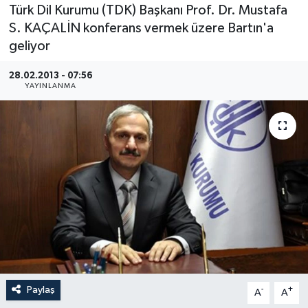
Türk Dil Kurumu (TDK) Başkanı Prof. Dr. Mustafa
Medya
S. KAÇALİN konferans vermek üzere Bartın'a
geliyor
Sağlık
28.02.2013 - 07:56
YAYINLANMA
Sinema
Sivil Toplum
Siyaset
Spor
Tarım
Turizm
Paylaş
-
+
A
A
Yaşam