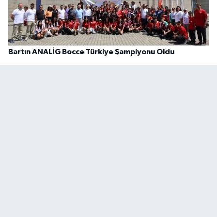
Bartın ANALİG Bocce Türkiye Şampiyonu Oldu