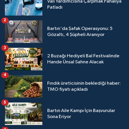
Vali Yardımcısına Çarpmak Pahalıya
Patladı
2
Bartın'da Şafak Operasyonu: 5
Gözaltı, 4 Şüpheli Aranıyor
3
2 Buzağı Hediyeli Bal Festivalinde
Hande Ünsal Sahne Alacak
4
Fındık üreticisinin beklediği haber:
TMO fiyatı açıkladı
5
Bartın Aile Kampı İçin Başvurular
Sona Eriyor