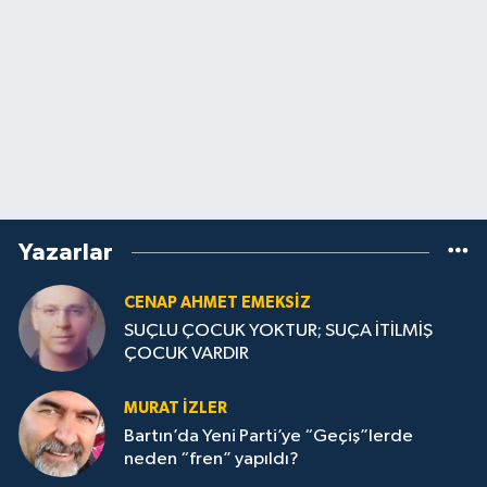
Yazarlar
CENAP AHMET EMEKSİZ
SUÇLU ÇOCUK YOKTUR; SUÇA İTİLMİŞ
ÇOCUK VARDIR
MURAT İZLER
Bartın’da Yeni Parti’ye “Geçiş”lerde
neden “fren” yapıldı?