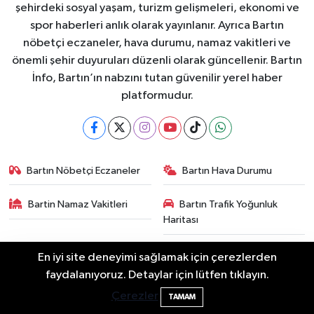
şehirdeki sosyal yaşam, turizm gelişmeleri, ekonomi ve
spor haberleri anlık olarak yayınlanır. Ayrıca Bartın
nöbetçi eczaneler, hava durumu, namaz vakitleri ve
önemli şehir duyuruları düzenli olarak güncellenir. Bartın
İnfo, Bartın’ın nabzını tutan güvenilir yerel haber
platformudur.
Bartın Nöbetçi Eczaneler
Bartın Hava Durumu
Bartin Namaz Vakitleri
Bartın Trafik Yoğunluk
Haritası
Puan Durumu ve Fikstür
Tüm Manşetler
En iyi site deneyimi sağlamak için çerezlerden
Elektrik arızasını onanırken akıma kapılan
15:21
faydalanıyoruz. Detaylar için lütfen tıklayın.
Son Dakika Haberleri
Haber Arşivi
işçi öldü
Çerezler
TAMAM