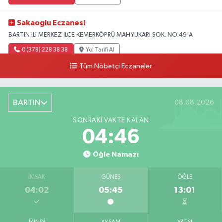
Sakaoglu Eczanesi
BARTIN ILI MERKEZ ILÇE KEMERKÖPRÜ MAH.YUKARI SOK. NO:49-A
0 (378) 228 38 38
Yol Tarifi Al
Tüm Nöbetçi Eczaneler
BARTIN
08.08.2026
SONRAKI VAKTE KALAN
04:45
Öğle Namazı
İMSAK
GÜNEŞ
ÖĞLE
04:02
05:45
13:01