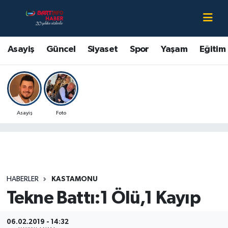
Asayiş
Bartın Nöbetçi Eczaneler
Asayiş
Güncel
Siyaset
Spor
Yaşam
Eğitim
Bartın Hakkında
Bartın Hava Durumu
Çevre
Bartin Namaz Vakitleri
Asayiş
Foto
Eğitim
Bartın Trafik Yoğunluk Haritası
Ekonomi
Süper Lig Puan Durumu ve Fikstür
Güncel
Tüm Manşetler
HABERLER
KASTAMONU
Tekne Battı:1 Ölü,1 Kayıp
Kültür-Sanat
Son Dakika Haberleri
Magazin
Haber Arşivi
06.02.2019 - 14:32