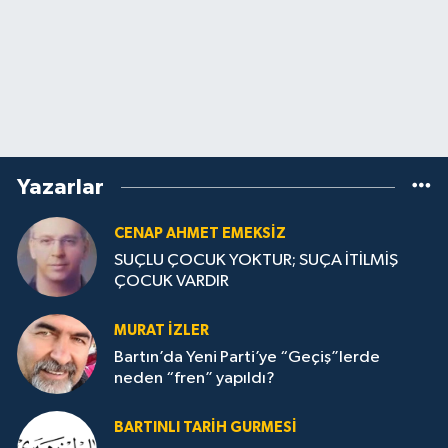
Yazarlar
CENAP AHMET EMEKSİZ
SUÇLU ÇOCUK YOKTUR; SUÇA İTİLMİŞ
ÇOCUK VARDIR
MURAT İZLER
Bartın’da Yeni Parti’ye “Geçiş”lerde
neden “fren” yapıldı?
BARTINLI TARIH GURMESI