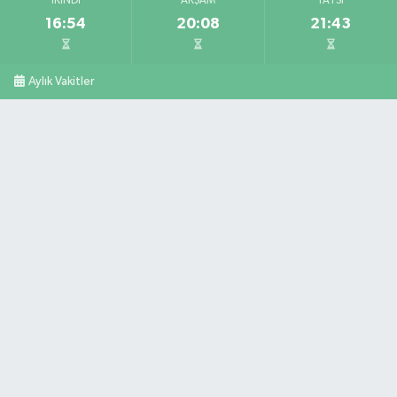
İKINDI
AKŞAM
YATSI
16:54
20:08
21:43
Aylık Vakitler