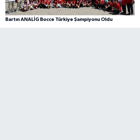
Bartın ANALİG Bocce Türkiye Şampiyonu Oldu