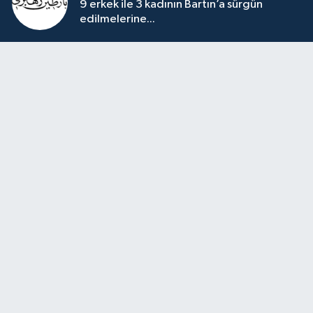
9 erkek ile 3 kadının Bartın’a sürgün
edilmelerine...