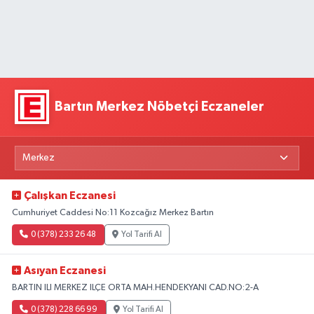
Bartın Merkez Nöbetçi Eczaneler
Çalışkan Eczanesi
Cumhuriyet Caddesi No:11 Kozcağız Merkez Bartın
0 (378) 233 26 48
Yol Tarifi Al
Asıyan Eczanesi
BARTIN ILI MERKEZ ILÇE ORTA MAH.HENDEKYANI CAD.NO:2-A
0 (378) 228 66 99
Yol Tarifi Al