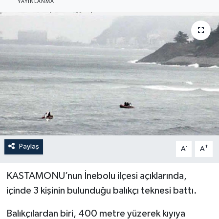
YAYINLANMA
Medya
Sağlık
Sinema
Sivil Toplum
Siyaset
Spor
Paylaş
-
+
A
A
Tarım
KASTAMONU’nun İnebolu ilçesi açıklarında,
içinde 3 kişinin bulunduğu balıkçı teknesi battı.
Turizm
Balıkçılardan biri, 400 metre yüzerek kıyıya
Yaşam