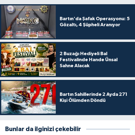
Bartın'da Şafak Operasyonu: 5
Gözaltı, 4 Şüpheli Aranıyor
2 Buzağı Hediyeli Bal
Festivalinde Hande Ünsal
Sahne Alacak
Bartın Sahillerinde 2 Ayda 271
Kişi Ölümden Döndü
Bunlar da ilginizi çekebilir