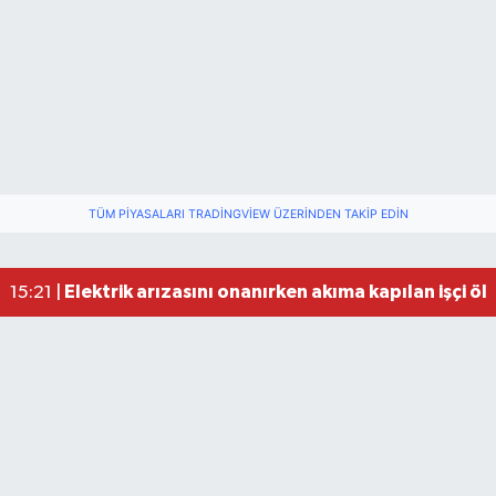
TÜM PIYASALARI TRADINGVIEW ÜZERINDEN TAKIP EDIN
Elektrik arızasını onanırken akıma kapılan işçi öl
15:21 |