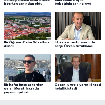
Güneş panelini tamir etmek
Cani kadın 2 aylık
isterken canından oldu
bebeğinin canına kıydı
Bir Öğrenci Daha Gözaltına
İrtikap soruşturmasında
Alındı
Tanju Özcan tutuklandı
Bir hafta önce askerden
Özcan, umre ziyareti öncesi
gelen Murat, kazada
helallik istedi
yaşamını yitirdi