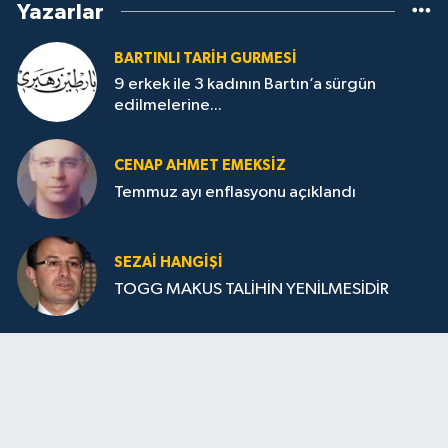
Yazarlar
BARTINLI TARIH GURMESI
9 erkek ile 3 kadının Bartın’a sürgün
edilmelerine...
CENAP AHMET EMEKSİZ
Temmuz ayı enflasyonu açıklandı
SEZAI HANGİŞİ
TOGG MAKUS TALİHİN YENİLMESİDİR