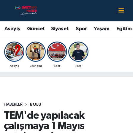
Asayiş
Bartın Nöbetçi Eczaneler
Asayiş
Güncel
Siyaset
Spor
Yaşam
Eğitim
Bartın Hakkında
Bartın Hava Durumu
Çevre
Bartin Namaz Vakitleri
Asayiş
Ekonomi
Spor
Foto
Eğitim
Bartın Trafik Yoğunluk Haritası
Ekonomi
Süper Lig Puan Durumu ve Fikstür
Güncel
Tüm Manşetler
HABERLER
BOLU
TEM'de yapılacak
Kültür-Sanat
Son Dakika Haberleri
çalışmaya 1 Mayıs
Magazin
Haber Arşivi