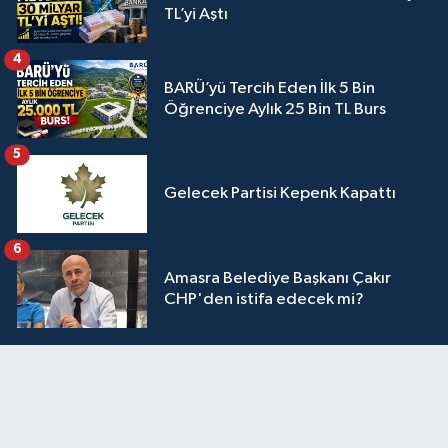
TL’yi Aştı
4
BARÜ’yü Tercih Eden İlk 5 Bin
Öğrenciye Aylık 25 Bin TL Burs
5
Gelecek Partisi Kepenk Kapattı
6
Amasra Belediye Başkanı Çakır
CHP'den istifa edecek mi?