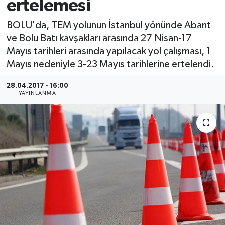
ertelemesi
Medya
BOLU'da, TEM yolunun İstanbul yönünde Abant
ve Bolu Batı kavşakları arasında 27 Nisan-17
Sağlık
Mayıs tarihleri arasında yapılacak yol çalışması, 1
Mayıs nedeniyle 3-23 Mayıs tarihlerine ertelendi.
Sinema
28.04.2017 - 16:00
Sivil Toplum
YAYINLANMA
Siyaset
Spor
Tarım
Turizm
Yaşam