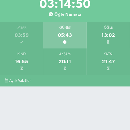
03:14:49
Öğle Namazı
İMSAK
GÜNEŞ
ÖĞLE
03:59
05:43
13:02
İKINDI
AKŞAM
YATSI
16:55
20:11
21:47
Aylık Vakitler