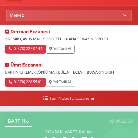
Derman Eczanesi
ŞİREMİR ÇAVUŞ MAH.KIRIKÇI ZELİHA ANA SOKAK NO:20 13
0 (378) 227 04 44
Yol Tarifi Al
Ümıt Eczanesi
BARTIN ILI KEMERKÖPRÜ MAH.BÜLENT ECEVİT BULVARI NO:3H
0 (378) 228 55 81
Yol Tarifi Al
Tüm Nöbetçi Eczaneler
BARTIN
06.08.2026
SONRAKI VAKTE KALAN