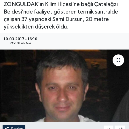
ZONGULDAK’ın Kilimli İlçesi’ne bağlı Çatalağzı
Medya
Beldesi’nde faaliyet gösteren termik santralde
çalışan 37 yaşındaki Sami Dursun, 20 metre
Sağlık
yükseklikten düşerek öldü.
Sinema
10.03.2017 - 16:10
YAYINLANMA
Sivil Toplum
Siyaset
Spor
Tarım
Turizm
Yaşam
Paylaş
-
+