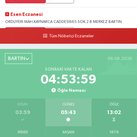
Esen Eczanesi
ORDUYERİ MAH.KAYNARCA CADDESİ665.SOK.2 B MERKEZ BARTIN
0 (378) 502 33 32
Yol Tarifi Al
Tüm Nöbetçi Eczaneler
Çolpak Eczanesi
Şiremirçavuş Mahallesi, Kırıkçı Zeliha Ana Sokak No:20 8 Merkez Bartın
BARTIN
06.08.2026
0 (378) 227 85 45
Yol Tarifi Al
SONRAKI VAKTE KALAN
04:53:58
Öğle Namazı
İMSAK
GÜNEŞ
ÖĞLE
03:59
05:43
13:02
İKINDI
AKŞAM
YATSI