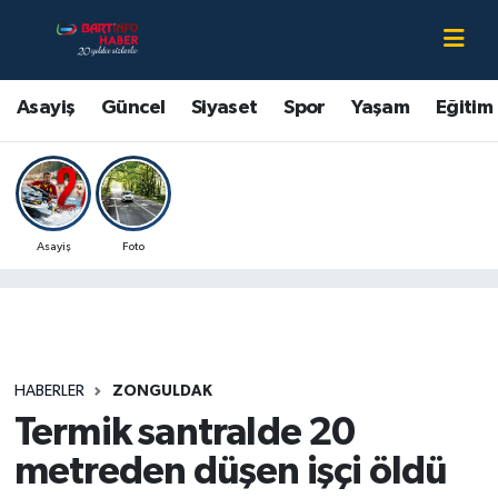
Asayiş
Bartın Nöbetçi Eczaneler
Asayiş
Güncel
Siyaset
Spor
Yaşam
Eğitim
Bartın Hakkında
Bartın Hava Durumu
Çevre
Bartin Namaz Vakitleri
Asayiş
Foto
Eğitim
Bartın Trafik Yoğunluk Haritası
Ekonomi
Süper Lig Puan Durumu ve Fikstür
Güncel
Tüm Manşetler
HABERLER
ZONGULDAK
Termik santralde 20
Kültür-Sanat
Son Dakika Haberleri
metreden düşen işçi öldü
Magazin
Haber Arşivi