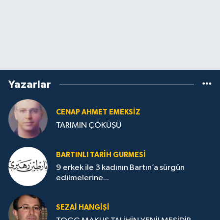
Yazarlar
CENAP AHMET EMEKSİZ
TARIMIN ÇÖKÜŞÜ
BARTINLI TARIH GURMESI
9 erkek ile 3 kadının Bartın’a sürgün
edilmelerine...
SEZAI HANGİŞİ