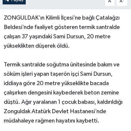
A
A
Yerel Yönetimler
ZONGULDAK’ın Kilimli İlçesi’ne bağlı Çatalağzı
Beldesi’nde faaliyet gösteren termik santralde
DÜNYA
çalışan 37 yaşındaki Sami Dursun, 20 metre
YEREL
yükseklikten düşerek öldü.
Termik santralde soğutma ünitesinde bakım ve
söküm işleri yapan taşerön işçi Sami Dursun,
iddiaya göre 20 metre yükseklikte bacada
çalışırken dengesini kaybederek beton zemine
düştü. Ağır yaralanan 1 çocuk babası, kaldırıldığı
Zonguldak Atatürk Devlet Hastanesi’nde
müdahaleye rağmen hayatını kaybetti.