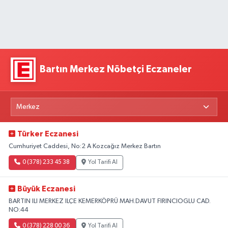
Bartın Merkez Nöbetçi Eczaneler
Türker Eczanesi
Cumhuriyet Caddesi, No:2 A Kozcağız Merkez Bartın
0 (378) 233 45 38
Yol Tarifi Al
Büyük Eczanesi
BARTIN ILI MERKEZ ILÇE KEMERKÖPRÜ MAH.DAVUT FIRINCIOGLU CAD.
NO:44
0 (378) 228 00 36
Yol Tarifi Al