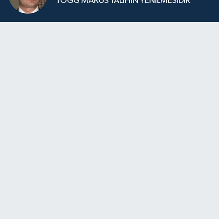
TOGG MAKUS TALİHİN YENİLMESİDİR