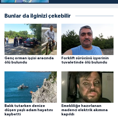
Bunlar da ilginizi çekebilir
Genç orman işçisi aracında
Forklift sürücüsü işyerinin
ölü bulundu
tuvaletinde ölü bulundu
Balık tutarken denize
Emekliliğe hazırlanan
düşen yaşlı adam hayatını
madenci elektrik akımına
kaybetti
kapıldı