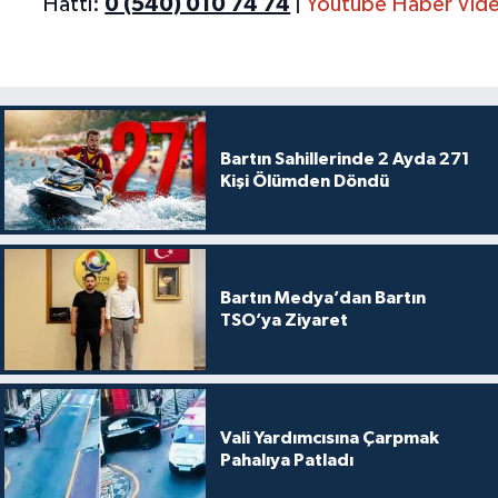
Hattı:
0 (540) 010 74 74
|
Youtube Haber Vide
Bartın Sahillerinde 2 Ayda 271
Kişi Ölümden Döndü
Bartın Medya’dan Bartın
TSO’ya Ziyaret
Vali Yardımcısına Çarpmak
Pahalıya Patladı