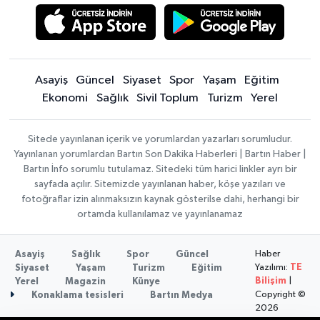
Asayiş
Güncel
Siyaset
Spor
Yaşam
Eğitim
Ekonomi
Sağlık
Sivil Toplum
Turizm
Yerel
Sitede yayınlanan içerik ve yorumlardan yazarları sorumludur.
Yayınlanan yorumlardan Bartın Son Dakika Haberleri | Bartın Haber |
Bartın İnfo sorumlu tutulamaz. Sitedeki tüm harici linkler ayrı bir
sayfada açılır. Sitemizde yayınlanan haber, köşe yazıları ve
fotoğraflar izin alınmaksızın kaynak gösterilse dahi, herhangi bir
ortamda kullanılamaz ve yayınlanamaz
Haber
Asayiş
Sağlık
Spor
Güncel
Yazılımı:
TE
Siyaset
Yaşam
Turizm
Eğitim
Bilişim
|
Yerel
Magazin
Künye
Copyright ©
Konaklama tesisleri
Bartın Medya
2026