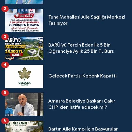
2
Tuna Mahallesi Aile Sağlığı Merkezi
Taşınıyor
3
BARÜ’yü Tercih Eden İlk 5 Bin
Öğrenciye Aylık 25 Bin TL Burs
4
Gelecek Partisi Kepenk Kapattı
5
Amasra Belediye Başkanı Çakır
CHP'den istifa edecek mi?
6
Bartın Aile Kampı İçin Başvurular