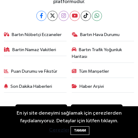
platformudur.
Bartın Nöbetçi Eczaneler
Bartın Hava Durumu
Bartin Namaz Vakitleri
Bartın Trafik Yoğunluk
Haritası
Puan Durumu ve Fikstür
Tüm Manşetler
Son Dakika Haberleri
Haber Arşivi
En iyi site deneyimi sağlamak için çerezlerden
Bartın'da Şafak Operasyonu: 5 Gözaltı, 4
11:49
faydalanıyoruz. Detaylar için lütfen tıklayın.
Şüpheli Aranıyor
Çerezler
TAMAM
Asayiş
Güncel
Siyaset
Spor
Yaşam
Eğitim