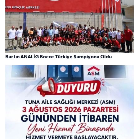
Bartın ANALİG Bocce Türkiye Şampiyonu Oldu