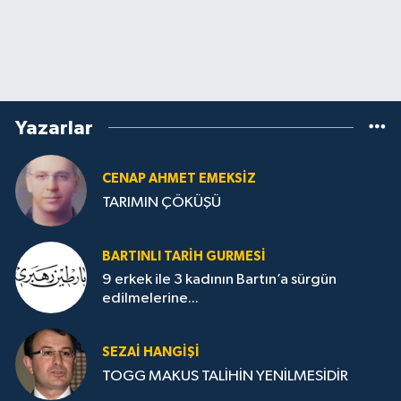
Yazarlar
CENAP AHMET EMEKSİZ
TARIMIN ÇÖKÜŞÜ
BARTINLI TARIH GURMESI
9 erkek ile 3 kadının Bartın’a sürgün
edilmelerine...
SEZAI HANGİŞİ
TOGG MAKUS TALİHİN YENİLMESİDİR