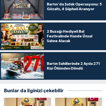
Bartın'da Şafak Operasyonu: 5
Gözaltı, 4 Şüpheli Aranıyor
2 Buzağı Hediyeli Bal
Festivalinde Hande Ünsal
Sahne Alacak
Bartın Sahillerinde 2 Ayda 271
Kişi Ölümden Döndü
Bunlar da ilginizi çekebilir