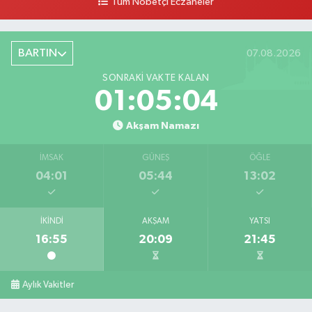
Tüm Nöbetçi Eczaneler
BARTIN
07.08.2026
SONRAKI VAKTE KALAN
01:05:03
Akşam Namazı
İMSAK
GÜNEŞ
ÖĞLE
04:01
05:44
13:02
İKINDI
AKŞAM
YATSI
16:55
20:09
21:45
Aylık Vakitler