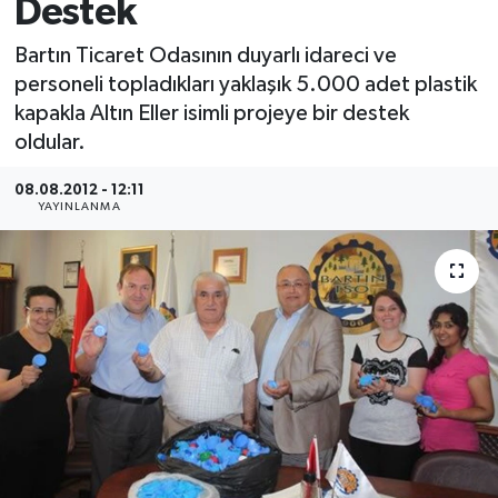
Destek
Medya
Bartın Ticaret Odasının duyarlı idareci ve
personeli topladıkları yaklaşık 5.000 adet plastik
Sağlık
kapakla Altın Eller isimli projeye bir destek
oldular.
Sinema
08.08.2012 - 12:11
Sivil Toplum
YAYINLANMA
Siyaset
Spor
Tarım
Turizm
Yaşam