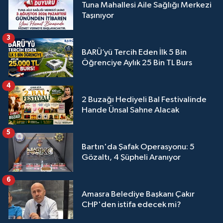
Tuna Mahallesi Aile Sağlığı Merkezi
Taşınıyor
3
BARÜ’yü Tercih Eden İlk 5 Bin
Öğrenciye Aylık 25 Bin TL Burs
4
2 Buzağı Hediyeli Bal Festivalinde
Hande Ünsal Sahne Alacak
5
Bartın'da Şafak Operasyonu: 5
Gözaltı, 4 Şüpheli Aranıyor
6
Amasra Belediye Başkanı Çakır
CHP'den istifa edecek mi?