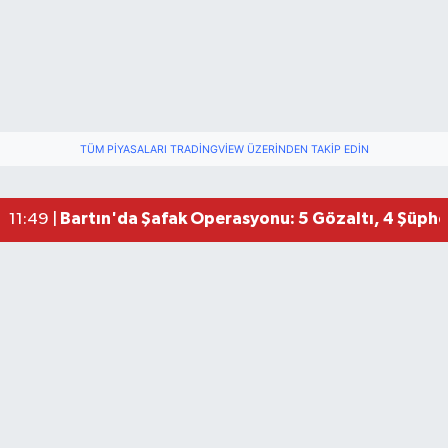
TÜM PIYASALARI TRADINGVIEW ÜZERINDEN TAKIP EDIN
Bartın'da Şafak Operasyonu: 5 Gözaltı, 4 Şüphel
11:49 |