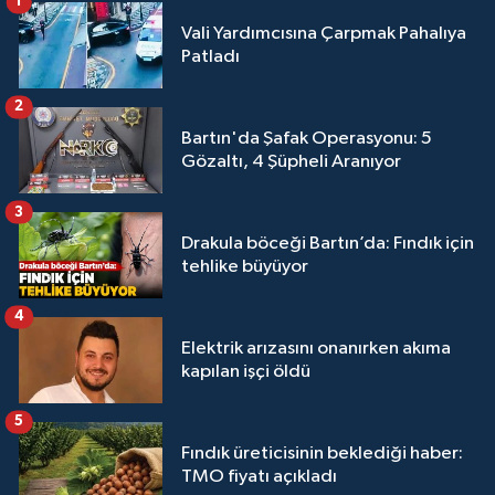
1
Vali Yardımcısına Çarpmak Pahalıya
Patladı
2
Bartın'da Şafak Operasyonu: 5
Gözaltı, 4 Şüpheli Aranıyor
3
Drakula böceği Bartın’da: Fındık için
tehlike büyüyor
4
Elektrik arızasını onanırken akıma
kapılan işçi öldü
5
Fındık üreticisinin beklediği haber:
TMO fiyatı açıkladı