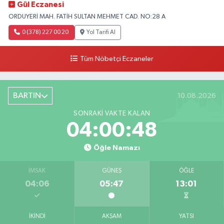
Gül Eczanesi
ORDUYERİ MAH. FATİH SULTAN MEHMET CAD. NO:28 A
0 (378) 227 00 20
Yol Tarifi Al
Tüm Nöbetçi Eczaneler
BARTIN
10.08.2026
SONRAKI VAKTE KALAN
04:00:47
Öğle Namazı
İMSAK
GÜNEŞ
ÖĞLE
04:06
05:47
13:01
İKINDI
AKŞAM
YATSI