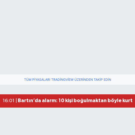
Festivalde at yarışında kaza: 2 at öldü, 1 jokey y
22:47 |
Fındık Üreticilerini Rahatlatan Açıklama: Drakul
21:38 |
TÜM PIYASALARI TRADINGVIEW ÜZERINDEN TAKIP EDIN
Drakula böceği Bartın’da: Fındık için tehlike bü
18:40 |
Valiliğin yasağına rağmen denize giren hakem 
16:30 |
Bartın’da alarm: 10 kişi boğulmaktan böyle kurta
16:01 |