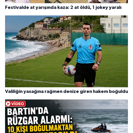
Festivalde at yarışında kaza: 2 at öldü, 1 jokey yaralı
Valiliğin yasağına rağmen denize giren hakem boğuldu