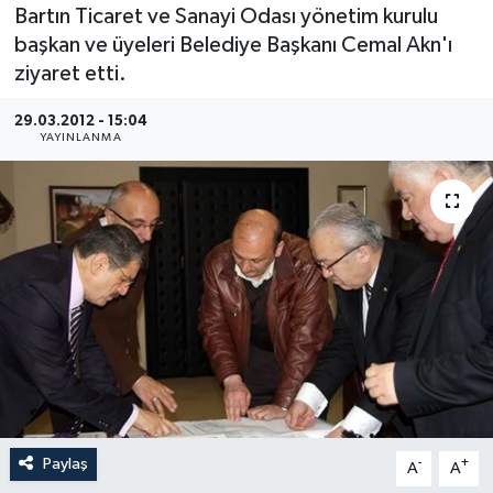
Bartın Ticaret ve Sanayi Odası yönetim kurulu
Medya
başkan ve üyeleri Belediye Başkanı Cemal Akn'ı
ziyaret etti.
Sağlık
29.03.2012 - 15:04
YAYINLANMA
Sinema
Sivil Toplum
Siyaset
Spor
Tarım
Turizm
Paylaş
-
+
A
A
Yaşam