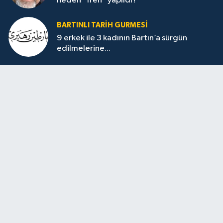
neden “fren” yapıldı?
BARTINLI TARIH GURMESI
9 erkek ile 3 kadının Bartın’a sürgün
edilmelerine...