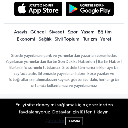
Asayiş
Güncel
Siyaset
Spor
Yaşam
Eğitim
Ekonomi
Sağlık
Sivil Toplum
Turizm
Yerel
Sitede yayınlanan içerik ve yorumlardan yazarları sorumludur.
Yayınlanan yorumlardan Bartın Son Dakika Haberleri | Bartın Haber |
Bartın İnfo sorumlu tutulamaz. Sitedeki tüm harici linkler ayrı bir
sayfada açılır. Sitemizde yayınlanan haber, köşe yazıları ve
fotoğraflar izin alınmaksızın kaynak gösterilse dahi, herhangi bir
ortamda kullanılamaz ve yayınlanamaz
Haber
Asayiş
Sağlık
Spor
Güncel
En iyi site deneyimi sağlamak için çerezlerden
Yazılımı:
TE
Siyaset
Yaşam
Turizm
Eğitim
Festivalde at yarışında kaza: 2 at öldü, 1
22:47
faydalanıyoruz. Detaylar için lütfen tıklayın.
Bilişim
|
Yerel
Magazin
Künye
jokey yaralı
Copyright ©
Konaklama tesisleri
Bartın Medya
Çerezler
TAMAM
2026