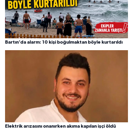
Bartın’da alarm: 10 kişi boğulmaktan böyle kurtarıldı
Elektrik arızasını onanırken akıma kapılan işçi öldü