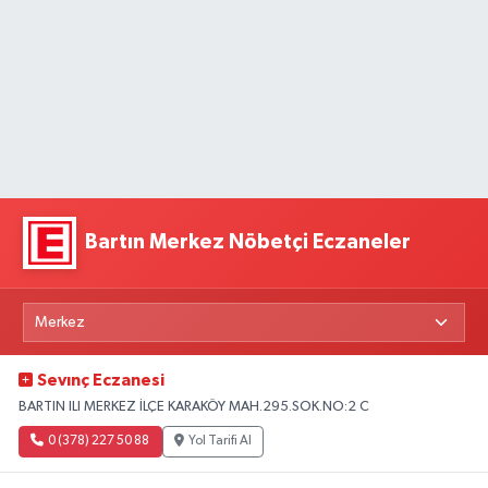
Bartın Merkez Nöbetçi Eczaneler
Sevınç Eczanesi
BARTIN ILI MERKEZ İLÇE KARAKÖY MAH.295.SOK.NO:2 C
0 (378) 227 50 88
Yol Tarifi Al