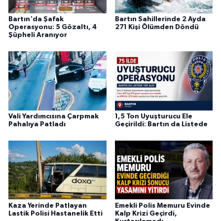
Bartın'da Şafak
Bartın Sahillerinde 2 Ayda
Operasyonu: 5 Gözaltı, 4
271 Kişi Ölümden Döndü
Şüpheli Aranıyor
Vali Yardımcısına Çarpmak
1,5 Ton Uyuşturucu Ele
Pahalıya Patladı
Geçirildi: Bartın da Listede
Kaza Yerinde Patlayan
Emekli Polis Memuru Evinde
Lastik Polisi Hastanelik Etti
Kalp Krizi Geçirdi,