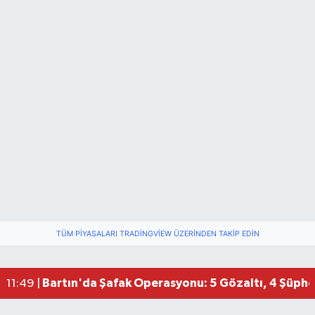
TÜM PIYASALARI TRADINGVIEW ÜZERINDEN TAKIP EDIN
Bartın'da Şafak Operasyonu: 5 Gözaltı, 4 Şüphel
11:49 |