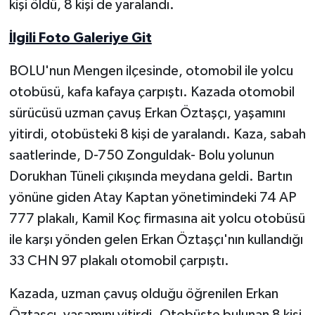
kişi öldü, 8 kişi de yaralandı.
Yerel Yönetimler
İlgili Foto Galeriye Git
DÜNYA
BOLU'nun Mengen ilçesinde, otomobil ile yolcu
otobüsü, kafa kafaya çarpıştı. Kazada otomobil
YEREL
sürücüsü uzman çavuş Erkan Öztaşçı, yaşamını
yitirdi, otobüsteki 8 kişi de yaralandı. Kaza, sabah
saatlerinde, D-750 Zonguldak- Bolu yolunun
Dorukhan Tüneli çıkışında meydana geldi. Bartın
yönüne giden Atay Kaptan yönetimindeki 74 AP
777 plakalı, Kamil Koç firmasına ait yolcu otobüsü
ile karşı yönden gelen Erkan Öztaşçı'nın kullandığı
33 CHN 97 plakalı otomobil çarpıştı.
Kazada, uzman çavuş olduğu öğrenilen Erkan