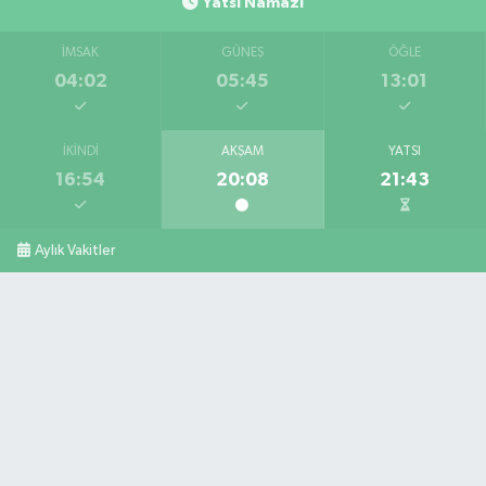
Yatsı Namazı
İMSAK
GÜNEŞ
ÖĞLE
04:02
05:45
13:01
İKINDI
AKŞAM
YATSI
16:54
20:08
21:43
Aylık Vakitler