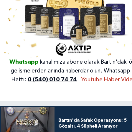
Whatsapp
kanalımıza abone olarak Bartın'daki 
gelişmelerden anında haberdar olun.
Whatsapp 
Hattı:
0 (540) 010 74 74
|
Youtube Haber Vide
Bartın'da Şafak Operasyonu: 5
Gözaltı, 4 Şüpheli Aranıyor