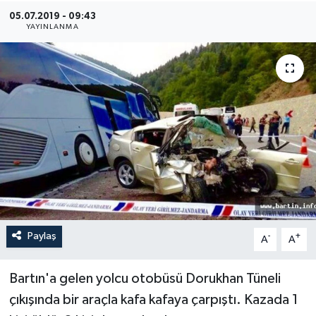
05.07.2019 - 09:43
Medya
YAYINLANMA
Sağlık
Sinema
Sivil Toplum
Siyaset
Spor
Paylaş
-
+
A
A
Tarım
Turizm
Bartın'a gelen yolcu otobüsü Dorukhan Tüneli
çıkışında bir araçla kafa kafaya çarpıştı. Kazada 1
Yaşam