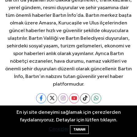
Bartın’da yaşanan son dakika gelişmeleri, trafik kazaları,
yerel gündem, resmi duyurular ve şehir yaşamına dair
tüm önemli haberler Bartın İnfo’da. Bartın merkez başta
olmak üzere Amasra, Kurucaşile ve Ulus ilçelerinden
güncel haberler hızlı ve güvenilir şekilde okuyuculara
ulaştırılır. Bartın Valiliği ve Bartın Belediyesi duyuruları,
şehirdeki sosyal yaşam, turizm gelişmeleri, ekonomi ve
spor haberleri anlık olarak yayınlanır. Ayrıca Bartın
nöbetçi eczaneler, hava durumu, namaz vakitleri ve
önemli şehir duyuruları düzenli olarak güncellenir. Bartın
İnfo, Bartın’ın nabzını tutan güvenilir yerel haber
platformudur.
En iyi site deneyimi sağlamak için çerezlerden
Bartın Nöbetçi Eczaneler
Bartın Hava Durumu
Bartın'da Şafak Operasyonu: 5 Gözaltı, 4
11:49
faydalanıyoruz. Detaylar için lütfen tıklayın.
Şüpheli Aranıyor
Çerezler
TAMAM
Bartin Namaz Vakitleri
Bartın Trafik Yoğunluk