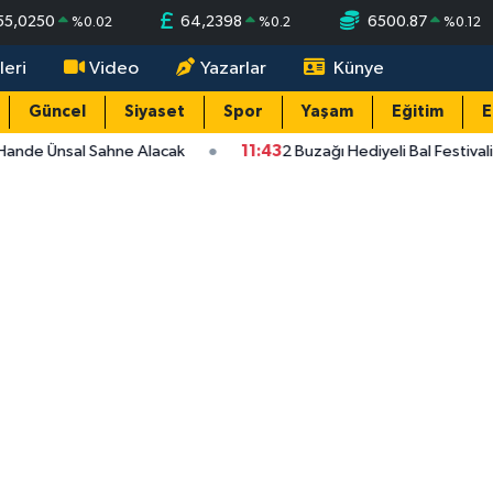
55,0250
64,2398
6500.87
%
0.02
%
0.2
%
0.12
leri
Video
Yazarlar
Künye
Güncel
Siyaset
Spor
Yaşam
Eğitim
E
Hande Ünsal Sahne Alacak
11:43
2 Buzağı Hediyeli Bal Festival