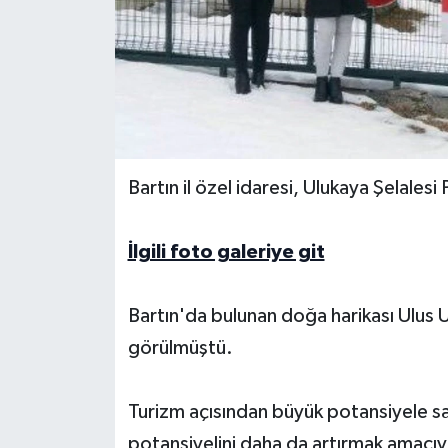
Yerel Yönetimler
DÜNYA
YEREL
Bartın il özel idaresi, Ulukaya Şelalesi 
İlgili foto galeriye git
Bartın'da bulunan doğa harikası Ulus Ul
görülmüştü.
Turizm açısından büyük potansiyele sa
potansiyelini daha da artırmak amacıyl