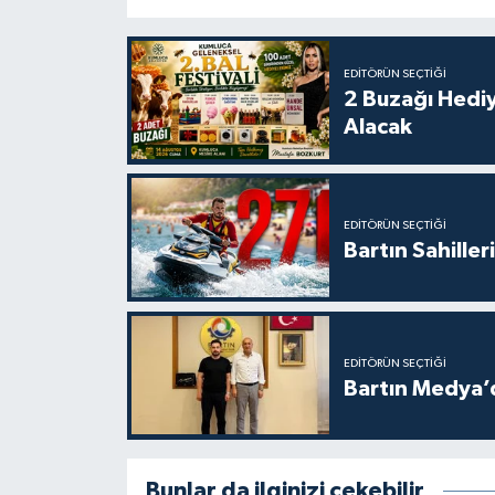
EDITÖRÜN SEÇTIĞI
2 Buzağı Hediy
Alacak
EDITÖRÜN SEÇTIĞI
Bartın Sahille
EDITÖRÜN SEÇTIĞI
Bartın Medya’
Bunlar da ilginizi çekebilir