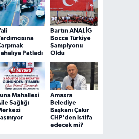
ali
Bartın ANALİG
ardımcısına
Bocce Türkiye
Çarpmak
Şampiyonu
ahalıya Patladı
Oldu
una Mahallesi
Amasra
ile Sağlığı
Belediye
Merkezi
Başkanı Çakır
aşınıyor
CHP'den istifa
edecek mi?