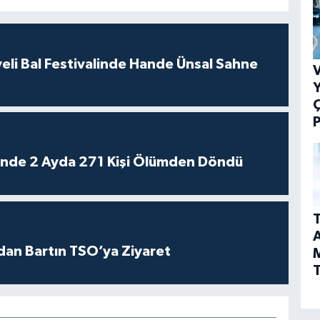
eli Bal Festivalinde Hande Ünsal Sahne
V
Y
P
rinde 2 Ayda 271 Kişi Ölümden Döndü
T
A
dan Bartın TSO’ya Ziyaret
T