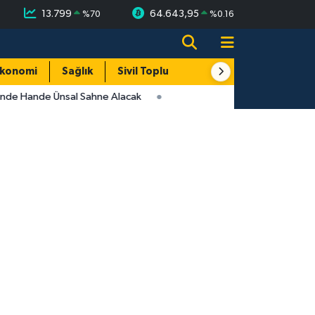
13.799
64.643,95
%
70
%
0.16
konomi
Sağlık
Sivil Toplum
Turizm
Yerel
inde Hande Ünsal Sahne Alacak