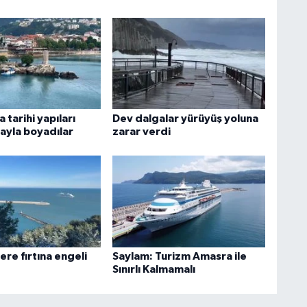
tarihi yapıları
Dev dalgalar yürüyüş yoluna
ayla boyadılar
zarar verdi
lere fırtına engeli
Saylam: Turizm Amasra ile
Sınırlı Kalmamalı