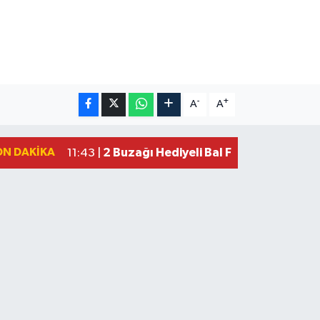
-
+
A
A
ON DAKIKA
2 Buzağı Hediyeli Bal Festivalinde Ha
11:43 |