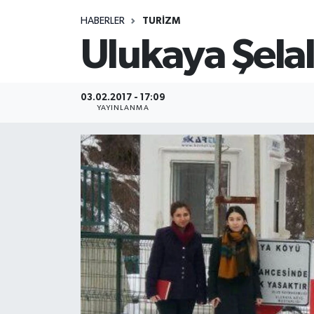
HABERLER
TURIZM
Medya
Ulukaya Şelal
Sağlık
Sinema
03.02.2017 - 17:09
YAYINLANMA
Sivil Toplum
Siyaset
Spor
Tarım
Turizm
Yaşam