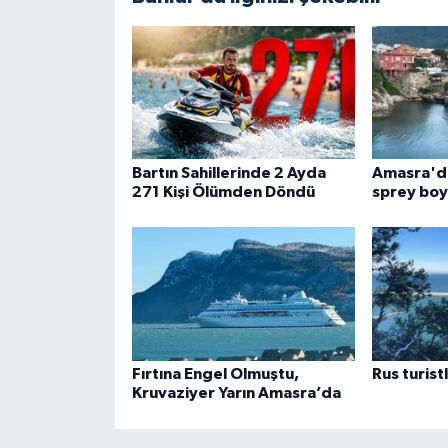
Bartın Sahillerinde 2 Ayda
Amasra'da 
271 Kişi Ölümden Döndü
sprey boy
Fırtına Engel Olmuştu,
Rus turist
Kruvaziyer Yarın Amasra’da