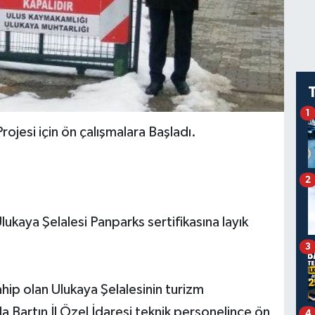
1
Projesi için ön çalışmalara Başladı.
2
ukaya Şelalesi Panparks sertifikasına layık
3
hip olan Ulukaya Şelalesinin turizm
a Bartın İl Özel İdaresi teknik personelince ön
4