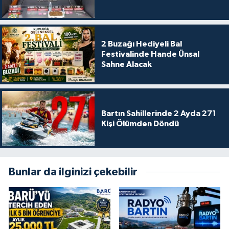
2 Buzağı Hediyeli Bal
Festivalinde Hande Ünsal
Sahne Alacak
Bartın Sahillerinde 2 Ayda 271
Kişi Ölümden Döndü
Bunlar da ilginizi çekebilir