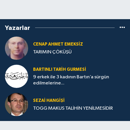
Yazarlar
CENAP AHMET EMEKSİZ
TARIMIN ÇÖKÜŞÜ
BARTINLI TARIH GURMESI
9 erkek ile 3 kadının Bartın’a sürgün
edilmelerine...
SEZAI HANGİŞİ
TOGG MAKUS TALİHİN YENİLMESİDİR