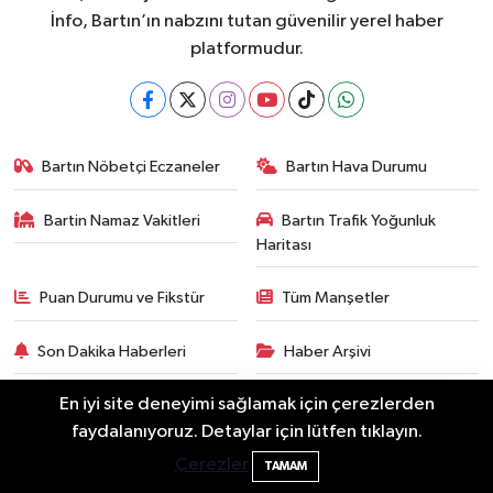
İnfo, Bartın’ın nabzını tutan güvenilir yerel haber
platformudur.
Bartın Nöbetçi Eczaneler
Bartın Hava Durumu
Bartin Namaz Vakitleri
Bartın Trafik Yoğunluk
Haritası
Puan Durumu ve Fikstür
Tüm Manşetler
Son Dakika Haberleri
Haber Arşivi
En iyi site deneyimi sağlamak için çerezlerden
Bartın'da Şafak Operasyonu: 5 Gözaltı, 4
11:49
faydalanıyoruz. Detaylar için lütfen tıklayın.
Şüpheli Aranıyor
Çerezler
TAMAM