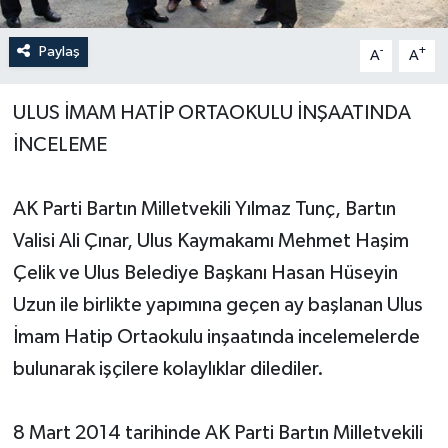
Yerel Yönetimler
Paylaş
-
+
A
A
DÜNYA
ULUS İMAM HATİP ORTAOKULU İNŞAATINDA
İNCELEME
YEREL
AK Parti Bartın Milletvekili Yılmaz Tunç, Bartın
Valisi Ali Çınar, Ulus Kaymakamı Mehmet Haşim
Çelik ve Ulus Belediye Başkanı Hasan Hüseyin
Uzun ile birlikte yapımına geçen ay başlanan Ulus
İmam Hatip Ortaokulu inşaatında incelemelerde
bulunarak işçilere kolaylıklar dilediler.
8 Mart 2014 tarihinde AK Parti Bartın Milletvekili