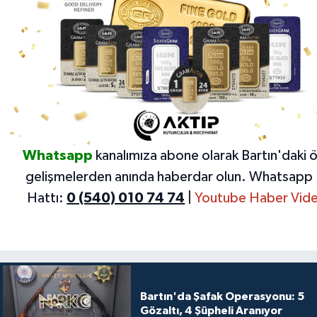
Whatsapp
kanalımıza abone olarak Bartın'daki 
gelişmelerden anında haberdar olun.
Whatsapp 
Hattı:
0 (540) 010 74 74
|
Youtube Haber Vide
Bartın'da Şafak Operasyonu: 5
Gözaltı, 4 Şüpheli Aranıyor