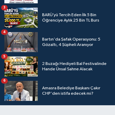
3
BARÜ’yü Tercih Eden İlk 5 Bin
Öğrenciye Aylık 25 Bin TL Burs
4
Bartın'da Şafak Operasyonu: 5
Gözaltı, 4 Şüpheli Aranıyor
5
2 Buzağı Hediyeli Bal Festivalinde
Hande Ünsal Sahne Alacak
6
Amasra Belediye Başkanı Çakır
CHP'den istifa edecek mi?