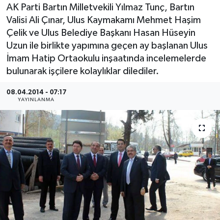
AK Parti Bartın Milletvekili Yılmaz Tunç, Bartın
Medya
Valisi Ali Çınar, Ulus Kaymakamı Mehmet Haşim
Çelik ve Ulus Belediye Başkanı Hasan Hüseyin
Sağlık
Uzun ile birlikte yapımına geçen ay başlanan Ulus
İmam Hatip Ortaokulu inşaatında incelemelerde
Sinema
bulunarak işçilere kolaylıklar dilediler.
Sivil Toplum
08.04.2014 - 07:17
YAYINLANMA
Siyaset
Spor
Tarım
Turizm
Yaşam