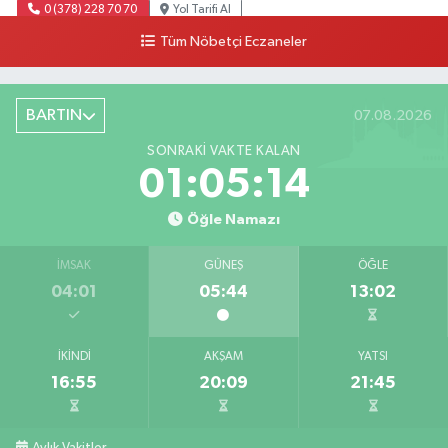
0 (378) 228 70 70
Yol Tarifi Al
Tüm Nöbetçi Eczaneler
BARTIN
07.08.2026
SONRAKI VAKTE KALAN
01:05:13
Öğle Namazı
İMSAK
GÜNEŞ
ÖĞLE
04:01
05:44
13:02
İKINDI
AKŞAM
YATSI
16:55
20:09
21:45