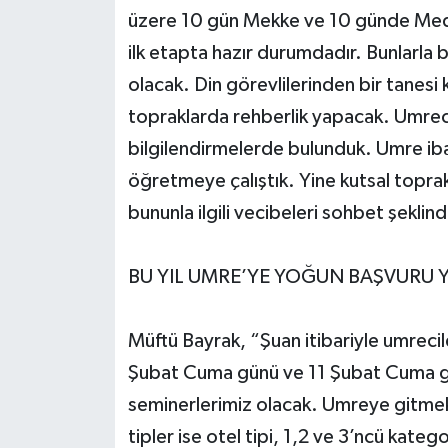
üzere 10 gün Mekke ve 10 günde Medi
ilk etapta hazır durumdadır. Bunlarla 
olacak. Din görevlilerinden bir tanesi
topraklarda rehberlik yapacak. Umrecil
bilgilendirmelerde bulunduk. Umre ibade
öğretmeye çalıştık. Yine kutsal toprak
bununla ilgili vecibeleri sohbet şeklin
BU YIL UMRE’YE YOĞUN BAŞVURU Y
Müftü Bayrak, “Şuan itibariyle umrecile
Şubat Cuma günü ve 11 Şubat Cuma g
seminerlerimiz olacak. Umreye gitmek i
tipler ise otel tipi, 1,2 ve 3’ncü kate