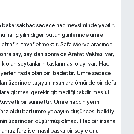
a bakarsak hac sadece hac mevsiminde yapılır.
 hariç yılın diğer bütün günlerinde umre
etrafını tavaf etmektir. Safa Merve arasında
onra say, say’dan sonra da Arafat Vakfesi var,
k olan şeytanların taşlanması olayı var. Hac
yerleri fazla olan bir ibadettir. Umre sadece
ları üzerinde taşıyan insanlara ömürde bir defa
klara gitmesi gerekir gitmediği takdir mes’ul
uvvetli bir sünnettir. Umre haccın yerini
z oldu bari umre yapayım düşüncesi belki iyi
işinin üzerinden düşürmüş olmaz. Hac bir insana
 namaz farz ise, nasıl başka bir şeyle onu