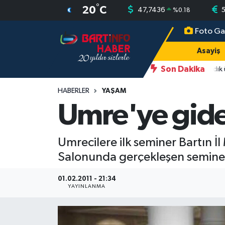
°
20
C
47,7436
5
%
0.18
Foto Ga
Asayiş
Bartın Nöbetçi Eczaneler
Asayiş
Bartın Hakkında
Bartın Hava Durumu
Son Dakika
23:12
Bartın'da nem oranı yüzde 100'e ulaştı
22:22
Fındık üre
Çevre
Bartin Namaz Vakitleri
HABERLER
YAŞAM
Umre'ye gide
Eğitim
Bartın Trafik Yoğunluk Haritası
Umrecilere ilk seminer Bartın İ
Ekonomi
Süper Lig Puan Durumu ve Fikstür
Salonunda gerçekleşen seminer
Güncel
Tüm Manşetler
01.02.2011 - 21:34
YAYINLANMA
Kültür-Sanat
Son Dakika Haberleri
Magazin
Haber Arşivi