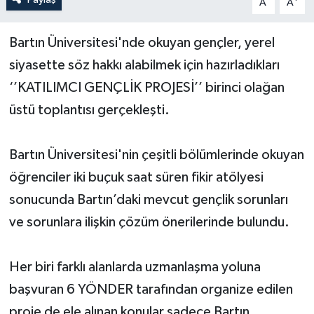
A
A
Yerel Yönetimler
Bartın Üniversitesi'nde okuyan gençler, yerel
siyasette söz hakkı alabilmek için hazırladıkları
DÜNYA
‘’KATILIMCI GENÇLİK PROJESİ’’ birinci olağan
YEREL
üstü toplantısı gerçekleşti.
Bartın Üniversitesi'nin çeşitli bölümlerinde okuyan
öğrenciler iki buçuk saat süren fikir atölyesi
sonucunda Bartın’daki mevcut gençlik sorunları
ve sorunlara ilişkin çözüm önerilerinde bulundu.
Her biri farklı alanlarda uzmanlaşma yoluna
başvuran 6 YÖNDER tarafından organize edilen
proje de ele alınan konular sadece Bartın