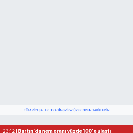
TÜM PIYASALARI TRADINGVIEW ÜZERINDEN TAKIP EDIN
Fındık üreticisinin beklediği haber: TMO fiyatı aç
22:22 |
Elektrik arızasını onanırken akıma kapılan işçi öl
15:21 |
Bartın'da nem oranı yüzde 100'e ulaştı
23:12 |