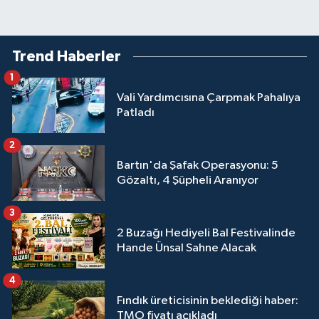
Trend Haberler
1
Vali Yardımcısına Çarpmak Pahalıya
Patladı
2
Bartın'da Şafak Operasyonu: 5
Gözaltı, 4 Şüpheli Aranıyor
3
2 Buzağı Hediyeli Bal Festivalinde
Hande Ünsal Sahne Alacak
4
Fındık üreticisinin beklediği haber:
TMO fiyatı açıkladı