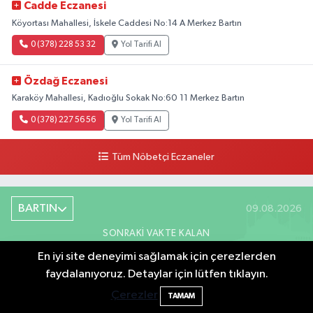
Cadde Eczanesi
Köyortası Mahallesi, İskele Caddesi No:14 A Merkez Bartın
0 (378) 228 53 32
Yol Tarifi Al
Özdağ Eczanesi
Karaköy Mahallesi, Kadıoğlu Sokak No:60 11 Merkez Bartın
0 (378) 227 56 56
Yol Tarifi Al
Tüm Nöbetçi Eczaneler
BARTIN
09.08.2026
SONRAKI VAKTE KALAN
01:55:28
En iyi site deneyimi sağlamak için çerezlerden
faydalanıyoruz. Detaylar için lütfen tıklayın.
Bartın'da nem oranı yüzde 100'e ulaştı
23:12
Öğle Namazı
Çerezler
TAMAM