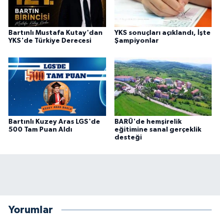
Bartınlı Mustafa Kutay'dan
YKS sonuçları açıklandı, İşte
YKS'de Türkiye Derecesi
Şampiyonlar
Bartınlı Kuzey Aras LGS'de
BARÜ'de hemşirelik
500 Tam Puan Aldı
eğitimine sanal gerçeklik
desteği
Yorumlar