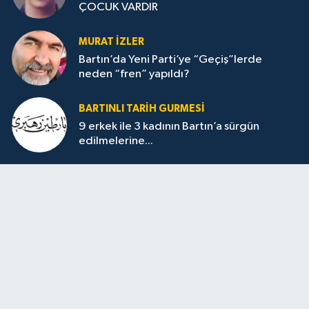
ÇOCUK VARDIR
MURAT İZLER
Bartın’da Yeni Parti’ye “Geçiş”lerde
neden “fren” yapıldı?
BARTINLI TARIH GURMESI
9 erkek ile 3 kadının Bartın’a sürgün
edilmelerine...