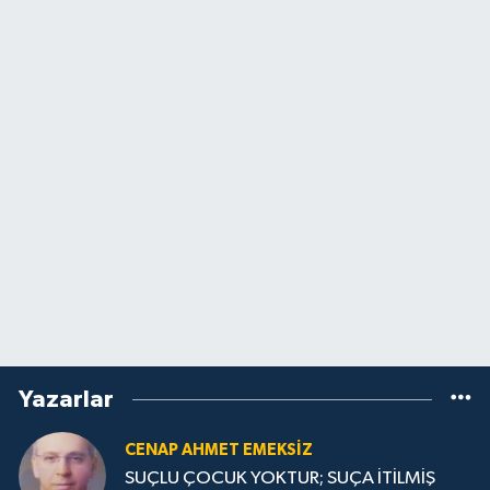
Yazarlar
CENAP AHMET EMEKSİZ
SUÇLU ÇOCUK YOKTUR; SUÇA İTİLMİŞ