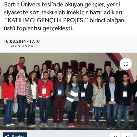
Bartın Üniversitesi'nde okuyan gençler, yerel
Medya
siyasette söz hakkı alabilmek için hazırladıkları
‘’KATILIMCI GENÇLİK PROJESİ’’ birinci olağan
Sağlık
üstü toplantısı gerçekleşti.
Sinema
16.03.2014 - 17:10
YAYINLANMA
Sivil Toplum
Siyaset
Spor
Tarım
Turizm
Yaşam
Paylaş
-
+