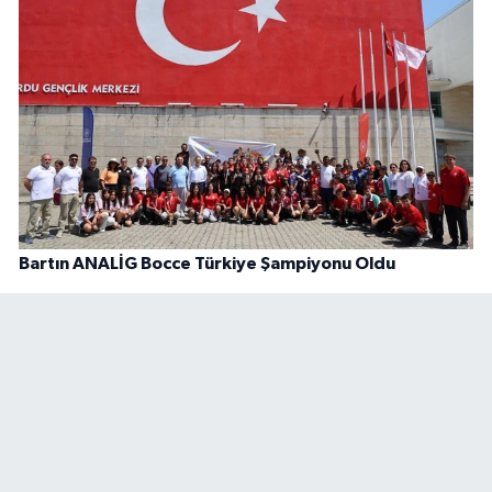
Bartın ANALİG Bocce Türkiye Şampiyonu Oldu