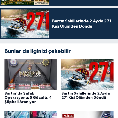
Bartın Sahillerinde 2 Ayda 271
Kişi Ölümden Döndü
Bunlar da ilginizi çekebilir
Bartın'da Şafak
Bartın Sahillerinde 2 Ayda
Operasyonu: 5 Gözaltı, 4
271 Kişi Ölümden Döndü
Şüpheli Aranıyor