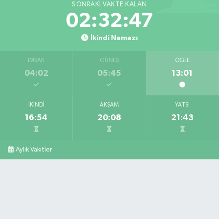
SONRAKI VAKTE KALAN
02:32:46
İkindi Namazı
İMSAK
GÜNEŞ
ÖĞLE
04:02
05:45
13:01
İKINDI
AKŞAM
YATSI
16:54
20:08
21:43
Aylık Vakitler