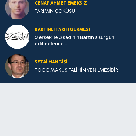
CENAP AHMET EMEKSİZ
TARIMIN ÇÖKÜŞÜ
BARTINLI TARIH GURMESI
9 erkek ile 3 kadının Bartın’a sürgün
edilmelerine...
SEZAI HANGİŞİ
TOGG MAKUS TALİHİN YENİLMESİDİR