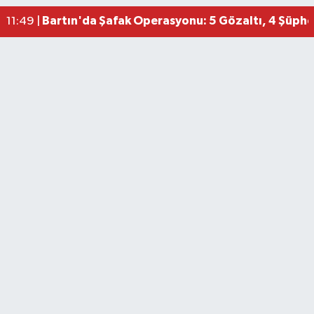
Bartın'da Şafak Operasyonu: 5 Gözaltı, 4 Şüphel
11:49 |