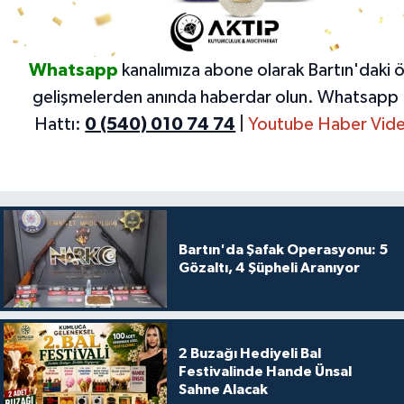
Whatsapp
kanalımıza abone olarak Bartın'daki 
gelişmelerden anında haberdar olun.
Whatsapp 
Hattı:
0 (540) 010 74 74
|
Youtube Haber Vide
Bartın'da Şafak Operasyonu: 5
Gözaltı, 4 Şüpheli Aranıyor
2 Buzağı Hediyeli Bal
Festivalinde Hande Ünsal
Sahne Alacak