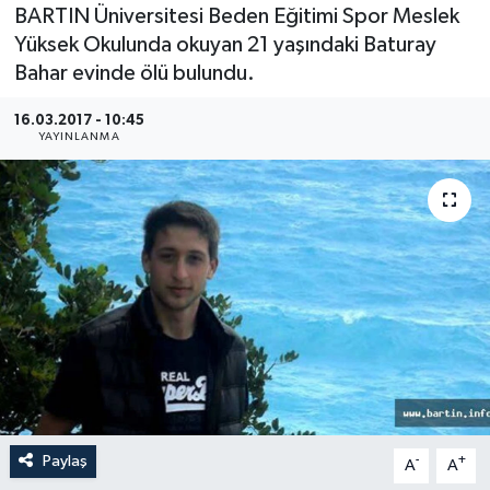
BARTIN Üniversitesi Beden Eğitimi Spor Meslek
Medya
Yüksek Okulunda okuyan 21 yaşındaki Baturay
Bahar evinde ölü bulundu.
Sağlık
16.03.2017 - 10:45
YAYINLANMA
Sinema
Sivil Toplum
Siyaset
Spor
Tarım
Turizm
Paylaş
-
+
A
A
Yaşam