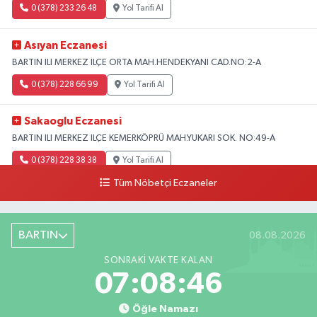
0 (378) 233 26 48
Yol Tarifi Al
Asıyan Eczanesi
BARTIN ILI MERKEZ ILÇE ORTA MAH.HENDEKYANI CAD.NO:2-A
0 (378) 228 66 99
Yol Tarifi Al
Sakaoglu Eczanesi
BARTIN ILI MERKEZ ILÇE KEMERKÖPRÜ MAH.YUKARI SOK. NO:49-A
0 (378) 228 38 38
Yol Tarifi Al
Tüm Nöbetçi Eczaneler
BARTIN
08.08.2026
SONRAKI VAKTE KALAN
07:08:45
Öğle Namazı