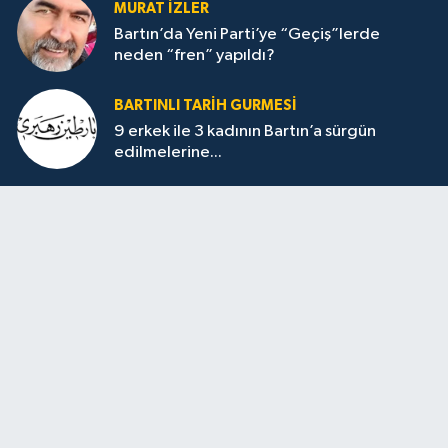
MURAT İZLER
Bartın’da Yeni Parti’ye “Geçiş”lerde
neden “fren” yapıldı?
BARTINLI TARIH GURMESI
9 erkek ile 3 kadının Bartın’a sürgün
edilmelerine...