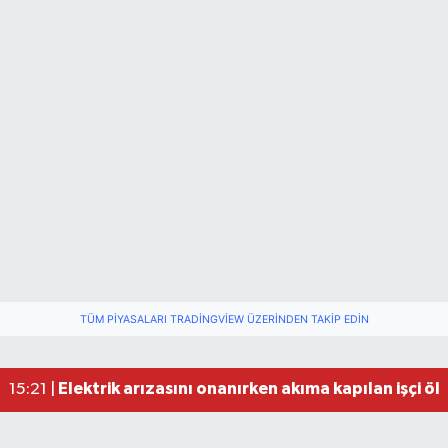
TÜM PIYASALARI TRADINGVIEW ÜZERINDEN TAKIP EDIN
Elektrik arızasını onanırken akıma kapılan işçi öl
15:21 |