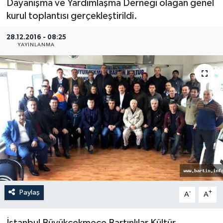
Dayanışma ve Yardımlaşma Derneği olağan genel
kurul toplantısı gerçekleştirildi.
Medya
28.12.2016 - 08:25
Sağlık
YAYINLANMA
Sinema
Sivil Toplum
Siyaset
Spor
Tarım
Paylaş
-
+
A
A
Turizm
Yaşam
İstanbul Büyükçekmece Bartınlılar Kültür