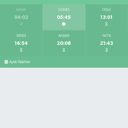
İMSAK
GÜNEŞ
ÖĞLE
04:02
05:45
13:01
İKINDI
AKŞAM
YATSI
16:54
20:08
21:43
Aylık Vakitler