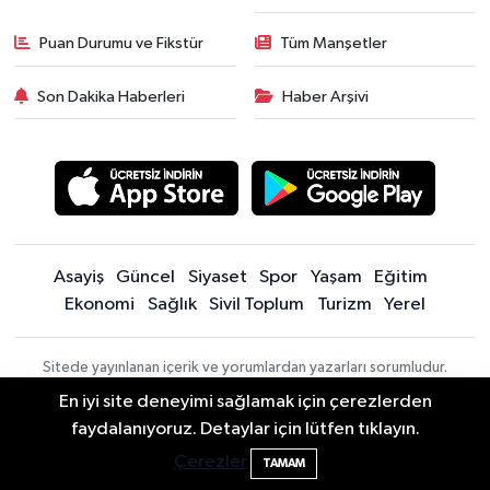
Puan Durumu ve Fikstür
Tüm Manşetler
Son Dakika Haberleri
Haber Arşivi
Asayiş
Güncel
Siyaset
Spor
Yaşam
Eğitim
Ekonomi
Sağlık
Sivil Toplum
Turizm
Yerel
Sitede yayınlanan içerik ve yorumlardan yazarları sorumludur.
Yayınlanan yorumlardan Bartın Son Dakika Haberleri | Bartın Haber |
En iyi site deneyimi sağlamak için çerezlerden
Bartın İnfo sorumlu tutulamaz. Sitedeki tüm harici linkler ayrı bir
Elektrik arızasını onanırken akıma kapılan
15:21
faydalanıyoruz. Detaylar için lütfen tıklayın.
sayfada açılır. Sitemizde yayınlanan haber, köşe yazıları ve
işçi öldü
fotoğraflar izin alınmaksızın kaynak gösterilse dahi, herhangi bir
Çerezler
TAMAM
ortamda kullanılamaz ve yayınlanamaz