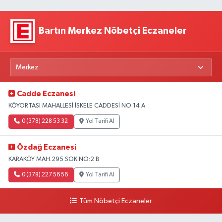
Bartın Merkez Nöbetçi Eczaneler
Cadde Eczanesi
KÖYORTASI MAHALLESİ İSKELE CADDESİ NO:14 A
0 (378) 228 53 32
Yol Tarifi Al
Özdağ Eczanesi
KARAKÖY MAH.295.SOK.NO:2 B
0 (378) 227 56 56
Yol Tarifi Al
Tüm Nöbetçi Eczaneler