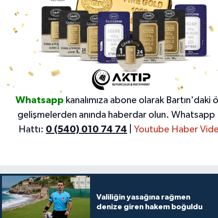
Whatsapp
kanalımıza abone olarak Bartın'daki 
gelişmelerden anında haberdar olun.
Whatsapp 
Hattı:
0 (540) 010 74 74
|
Youtube Haber Vide
Valiliğin yasağına rağmen
denize giren hakem boğuldu