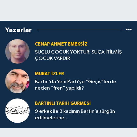
Yazarlar
CENAP AHMET EMEKSİZ
SUÇLU ÇOCUK YOKTUR; SUÇA İTİLMİŞ
ÇOCUK VARDIR
MURAT İZLER
Bartın’da Yeni Parti’ye “Geçiş”lerde
neden “fren” yapıldı?
BARTINLI TARIH GURMESI
9 erkek ile 3 kadının Bartın’a sürgün
edilmelerine...