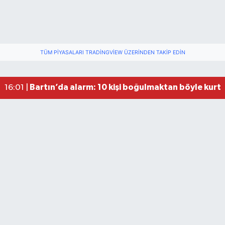
Bartın'da nem oranı yüzde 100'e ulaştı
23:12 |
TÜM PIYASALARI TRADINGVIEW ÜZERINDEN TAKIP EDIN
Fındık üreticisinin beklediği haber: TMO fiyatı aç
22:22 |
Valiliğin yasağına rağmen denize giren hakem 
16:30 |
Bartın’da alarm: 10 kişi boğulmaktan böyle kurta
16:01 |