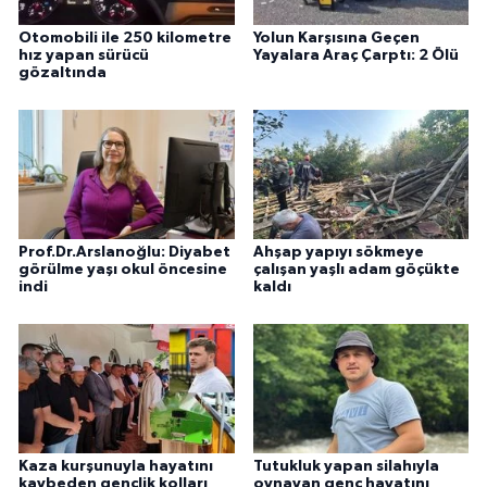
Otomobili ile 250 kilometre
Yolun Karşısına Geçen
hız yapan sürücü
Yayalara Araç Çarptı: 2 Ölü
gözaltında
Prof.Dr.Arslanoğlu: Diyabet
Ahşap yapıyı sökmeye
görülme yaşı okul öncesine
çalışan yaşlı adam göçükte
indi
kaldı
Kaza kurşunuyla hayatını
Tutukluk yapan silahıyla
kaybeden gençlik kolları
oynayan genç hayatını