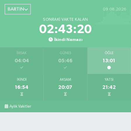
BARTIN
09.08.2026
SONRAKI VAKTE KALAN
02:43:19
İkindi Namazı
İMSAK
GÜNEŞ
ÖĞLE
04:04
05:46
13:01
İKINDI
AKŞAM
YATSI
16:54
20:07
21:42
Aylık Vakitler