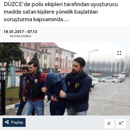
DÜZCE'de polis ekipleri tarafından uyuşturucu
Medya
madde satan kişilere yönelik başlatılan
soruşturma kapsamında...
Sağlık
19.01.2017 - 07:13
YAYINLANMA
Sinema
Sivil Toplum
Siyaset
Spor
Tarım
Turizm
Paylaş
-
+
A
A
Yaşam