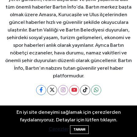
tüm önemli haberler Bartın İnfo’da. Bartın merkez başta
olmak üzere Amasra, Kurucaşile ve Ulus ilçelerinden
güncel haberler hızlı ve güvenilir şekilde okuyuculara
ulaştırılır. Bartın Valiliği ve Bartın Belediyesi duyuruları,
şehirdeki sosyal yaşam, turizm gelişmeleri, ekonomi ve
spor haberleri anlık olarak yayınlanır. Ayrıca Bartın
nöbetçi eczaneler, hava durumu, namaz vakitleri ve
önemli şehir duyuruları düzenli olarak güncellenir. Bartın
İnfo, Bartın’ın nabzını tutan güvenilir yerel haber
platformudur.
Bartın Nöbetçi Eczaneler
Bartın Hava Durumu
En iyi site deneyimi sağlamak için çerezlerden
faydalanıyoruz. Detaylar için lütfen tıklayın.
Bartın'da nem oranı yüzde 100'e ulaştı
23:12
Bartin Namaz Vakitleri
Bartın Trafik Yoğunluk
Çerezler
TAMAM
Haritası