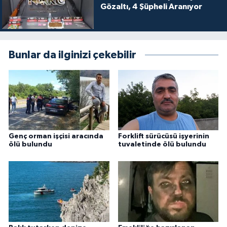
Gözaltı, 4 Şüpheli Aranıyor
Bunlar da ilginizi çekebilir
Genç orman işçisi aracında
Forklift sürücüsü işyerinin
ölü bulundu
tuvaletinde ölü bulundu