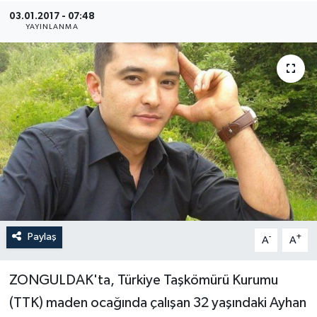
03.01.2017 - 07:48
Medya
YAYINLANMA
Sağlık
Sinema
Sivil Toplum
Siyaset
Spor
Paylaş
-
+
A
A
Tarım
Turizm
ZONGULDAK'ta, Türkiye Taşkömürü Kurumu
(TTK) maden ocağında çalışan 32 yaşındaki Ayhan
Yaşam