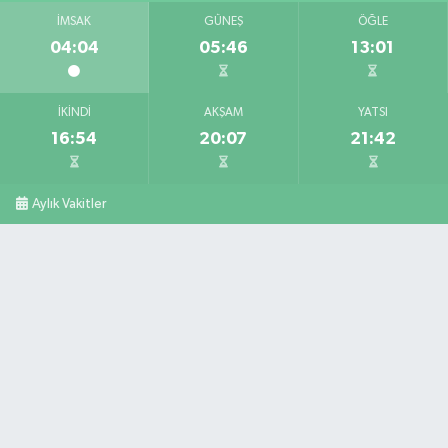
İMSAK
GÜNEŞ
ÖĞLE
04:04
05:46
13:01
İKINDI
AKŞAM
YATSI
16:54
20:07
21:42
Aylık Vakitler