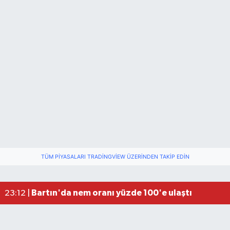
TÜM PIYASALARI TRADINGVIEW ÜZERINDEN TAKIP EDIN
Fındık üreticisinin beklediği haber: TMO fiyatı aç
22:22 |
Elektrik arızasını onanırken akıma kapılan işçi öl
15:21 |
Bartın'da nem oranı yüzde 100'e ulaştı
23:12 |