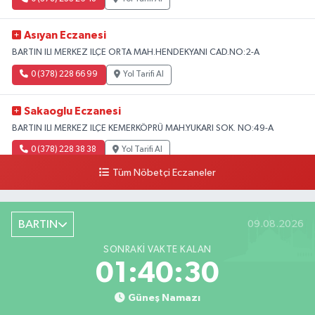
Asıyan Eczanesi
BARTIN ILI MERKEZ ILÇE ORTA MAH.HENDEKYANI CAD.NO:2-A
0 (378) 228 66 99
Yol Tarifi Al
Sakaoglu Eczanesi
BARTIN ILI MERKEZ ILÇE KEMERKÖPRÜ MAH.YUKARI SOK. NO:49-A
0 (378) 228 38 38
Yol Tarifi Al
Tüm Nöbetçi Eczaneler
BARTIN
09.08.2026
SONRAKI VAKTE KALAN
01:40:29
Güneş Namazı