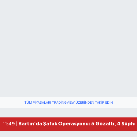
TÜM PIYASALARI TRADINGVIEW ÜZERINDEN TAKIP EDIN
Bartın'da Şafak Operasyonu: 5 Gözaltı, 4 Şüphel
11:49 |