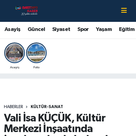
Asayiş
Bartın Nöbetçi Eczaneler
Asayiş
Güncel
Siyaset
Spor
Yaşam
Eğitim
Bartın Hakkında
Bartın Hava Durumu
Çevre
Bartin Namaz Vakitleri
Asayiş
Foto
Eğitim
Bartın Trafik Yoğunluk Haritası
Ekonomi
Süper Lig Puan Durumu ve Fikstür
Güncel
Tüm Manşetler
HABERLER
KÜLTÜR-SANAT
Vali İsa KÜÇÜK, Kültür
Kültür-Sanat
Son Dakika Haberleri
Merkezi İnşaatında
Magazin
Haber Arşivi