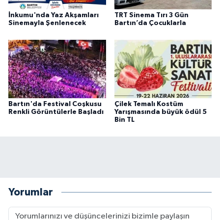
İnkumu'nda Yaz Akşamları
TRT Sinema Tırı 3 Gün
Sinemayla Şenlenecek
Bartın’da Çocuklarla
Bartın'da Festival Coşkusu
Çilek Temalı Kostüm
Renkli Görüntülerle Başladı
Yarışmasında büyük ödül 5
Bin TL
Yorumlar