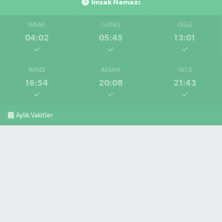
İmsak Namazı
İMSAK
GÜNEŞ
ÖĞLE
04:02
05:45
13:01
İKINDI
AKŞAM
YATSI
16:54
20:08
21:43
Aylık Vakitler