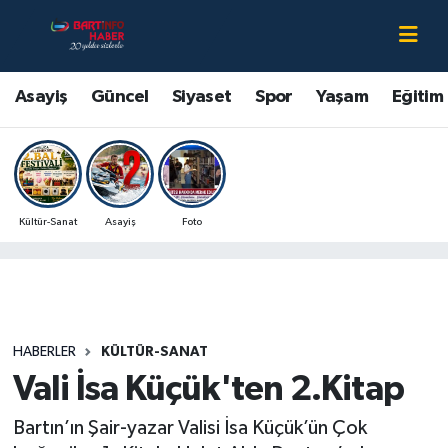
Asayiş
Bartın Nöbetçi Eczaneler
Asayiş
Güncel
Siyaset
Spor
Yaşam
Eğitim
Bartın Hakkında
Bartın Hava Durumu
Çevre
Bartin Namaz Vakitleri
Kültür-Sanat
Asayiş
Foto
Eğitim
Bartın Trafik Yoğunluk Haritası
Ekonomi
Süper Lig Puan Durumu ve Fikstür
Güncel
Tüm Manşetler
HABERLER
KÜLTÜR-SANAT
Vali İsa Küçük'ten 2.Kitap
Kültür-Sanat
Son Dakika Haberleri
Bartın’ın Şair-yazar Valisi İsa Küçük’ün Çok
Magazin
Haber Arşivi