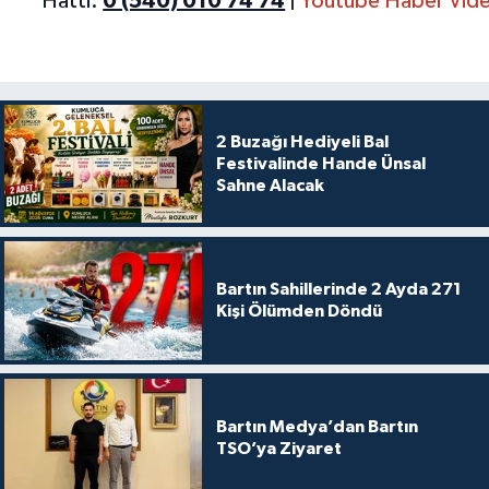
Hattı:
0 (540) 010 74 74
|
Youtube Haber Vide
2 Buzağı Hediyeli Bal
Festivalinde Hande Ünsal
Sahne Alacak
Bartın Sahillerinde 2 Ayda 271
Kişi Ölümden Döndü
Bartın Medya’dan Bartın
TSO’ya Ziyaret