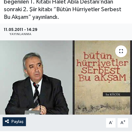
beğenilen 1. Kitabı Halet Abla Destanı’ndan
sonraki 2. Şiir kitabı “Bütün Hürriyetler Serbest
Medya
Bu Akşam” yayınlandı.
Sağlık
11.05.2011 - 14:29
YAYINLANMA
Sinema
Sivil Toplum
Siyaset
Spor
Tarım
Turizm
Paylaş
-
+
A
A
Yaşam