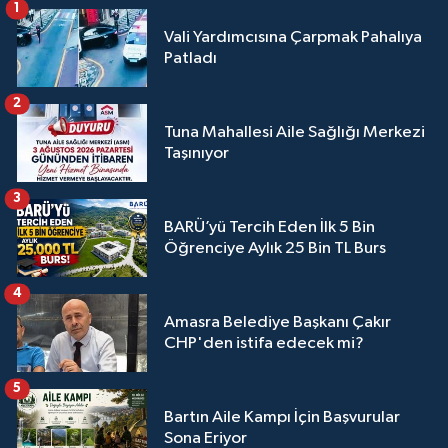
1
Vali Yardımcısına Çarpmak Pahalıya
Patladı
2
Tuna Mahallesi Aile Sağlığı Merkezi
Taşınıyor
3
BARÜ’yü Tercih Eden İlk 5 Bin
Öğrenciye Aylık 25 Bin TL Burs
4
Amasra Belediye Başkanı Çakır
CHP'den istifa edecek mi?
5
Bartın Aile Kampı İçin Başvurular
Sona Eriyor