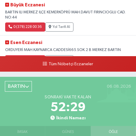
Büyük Eczanesi
BARTIN ILI MERKEZ ILÇE KEMERKÖPRÜ MAH.DAVUT FIRINCIOGLU CAD.
NO:44
0 (378) 228 00 36
Yol Tarifi Al
Esen Eczanesi
ORDUYERİ MAH.KAYNARCA CADDESİ665.SOK.2 B MERKEZ BARTIN
0 (378) 502 33 32
Yol Tarifi Al
Tüm Nöbetçi Eczaneler
Çolpak Eczanesi
Şiremirçavuş Mahallesi, Kırıkçı Zeliha Ana Sokak No:20 8 Merkez Bartın
BARTIN
06.08.2026
0 (378) 227 85 45
Yol Tarifi Al
SONRAKI VAKTE KALAN
52:28
İkindi Namazı
İMSAK
GÜNEŞ
ÖĞLE