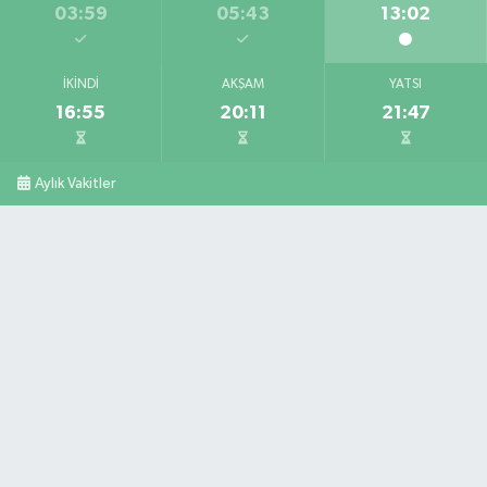
03:59
05:43
13:02
İKINDI
AKŞAM
YATSI
16:55
20:11
21:47
Aylık Vakitler