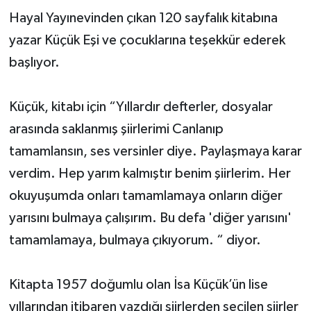
Hayal Yayınevinden çıkan 120 sayfalık kitabına
Yerel Yönetimler
yazar Küçük Eşi ve çocuklarına teşekkür ederek
başlıyor.
DÜNYA
YEREL
Küçük, kitabı için “Yıllardır defterler, dosyalar
arasında saklanmış şiirlerimi Canlanıp
tamamlansın, ses versinler diye. Paylaşmaya karar
verdim. Hep yarım kalmıştır benim şiirlerim. Her
okuyuşumda onları tamamlamaya onların diğer
yarısını bulmaya çalışırım. Bu defa 'diğer yarısını'
tamamlamaya, bulmaya çıkıyorum. “ diyor.
Kitapta 1957 doğumlu olan İsa Küçük’ün lise
yıllarından itibaren yazdığı şiirlerden seçilen şiirler