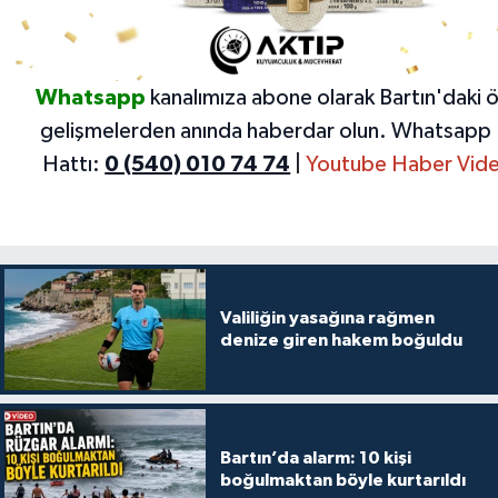
Whatsapp
kanalımıza abone olarak Bartın'daki 
gelişmelerden anında haberdar olun.
Whatsapp 
Hattı:
0 (540) 010 74 74
|
Youtube Haber Vide
Valiliğin yasağına rağmen
denize giren hakem boğuldu
Bartın’da alarm: 10 kişi
boğulmaktan böyle kurtarıldı