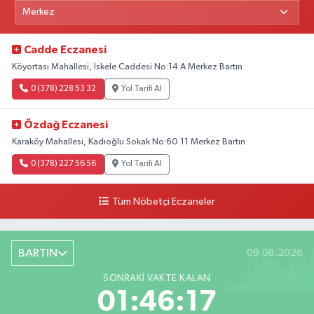
Cadde Eczanesi
Köyortası Mahallesi, İskele Caddesi No:14 A Merkez Bartın
0 (378) 228 53 32
Yol Tarifi Al
Özdağ Eczanesi
Karaköy Mahallesi, Kadıoğlu Sokak No:60 11 Merkez Bartın
0 (378) 227 56 56
Yol Tarifi Al
Tüm Nöbetçi Eczaneler
BARTIN
09.08.2026
SONRAKI VAKTE KALAN
01:46:15