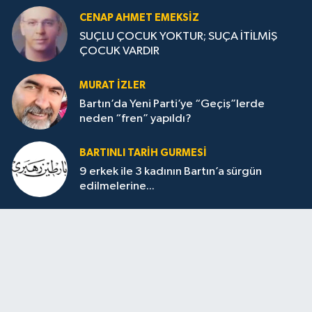
CENAP AHMET EMEKSİZ
SUÇLU ÇOCUK YOKTUR; SUÇA İTİLMİŞ
ÇOCUK VARDIR
MURAT İZLER
Bartın’da Yeni Parti’ye “Geçiş”lerde
neden “fren” yapıldı?
BARTINLI TARIH GURMESI
9 erkek ile 3 kadının Bartın’a sürgün
edilmelerine...