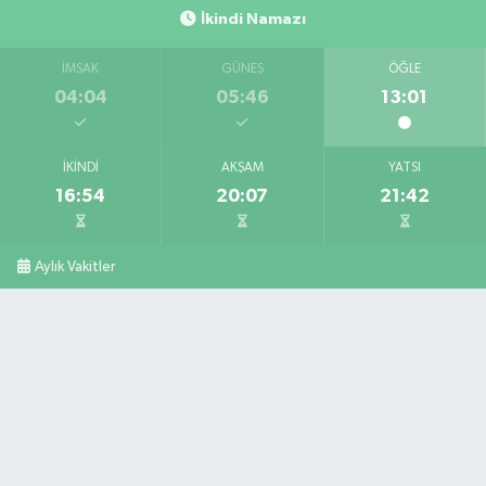
İkindi Namazı
İMSAK
GÜNEŞ
ÖĞLE
04:04
05:46
13:01
İKINDI
AKŞAM
YATSI
16:54
20:07
21:42
Aylık Vakitler