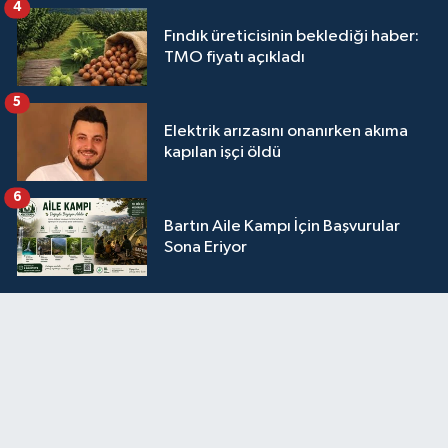
4
Fındık üreticisinin beklediği haber:
TMO fiyatı açıkladı
5
Elektrik arızasını onanırken akıma
kapılan işçi öldü
6
Bartın Aile Kampı İçin Başvurular
Sona Eriyor