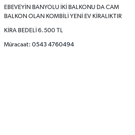
EBEVEYİN BANYOLU İKİ BALKONU DA CAM
Yerel Yönetimler
BALKON OLAN KOMBİLİ YENİ EV KİRALIKTIR
DÜNYA
KİRA BEDELİ 6.500 TL
Müracaat:
0543 4760494
YEREL