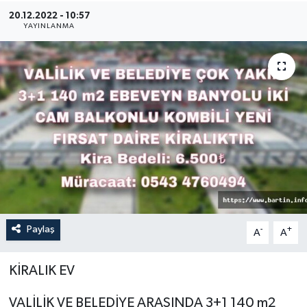
20.12.2022 - 10:57
Medya
YAYINLANMA
Sağlık
Sinema
Sivil Toplum
Siyaset
Spor
Paylaş
-
+
A
A
Tarım
Turizm
KİRALIK EV
VALİLİK VE BELEDİYE ARASINDA 3+1 140 m2
Yaşam