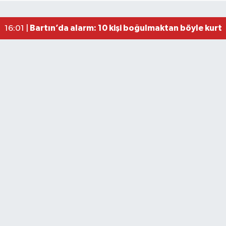
Fındık üreticisinin beklediği haber: TMO fiyatı aç
22:22 |
Valiliğin yasağına rağmen denize giren hakem 
16:30 |
Bartın’da alarm: 10 kişi boğulmaktan böyle kurta
16:01 |