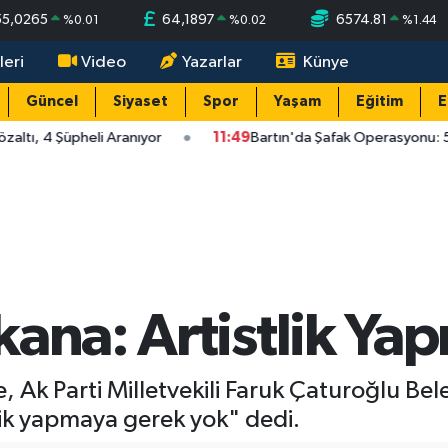
55,0265
64,1897
6574.81
%
0.01
%
0.02
%
1.44
leri
Video
Yazarlar
Künye
Güncel
Siyaset
Spor
Yaşam
Eğitim
E
ltı, 4 Şüpheli Aranıyor
11:49
Bartın'da Şafak Operasyonu: 5 G
kana: Artistlik Ya
Ak Parti Milletvekili Faruk Çaturoğlu Bel
tlik yapmaya gerek yok" dedi.