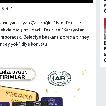
A
ŞIRIZ
usunu yanıtlayan Çaturoğlu, "Nuri Tekin ile
k de barışırız" dedi. Tekin ise "Karayolları
ı soracak. Belediye başkansız orada bir şey
r şey yok" diye konuştu.