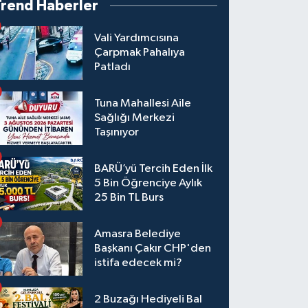
Trend Haberler
Vali Yardımcısına
Çarpmak Pahalıya
Patladı
Tuna Mahallesi Aile
Sağlığı Merkezi
Taşınıyor
BARÜ’yü Tercih Eden İlk
5 Bin Öğrenciye Aylık
25 Bin TL Burs
Amasra Belediye
Başkanı Çakır CHP'den
istifa edecek mi?
2 Buzağı Hediyeli Bal