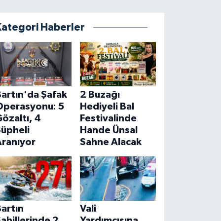
Kategori Haberler
artın'da Şafak
2 Buzağı
Operasyonu: 5
Hediyeli Bal
özaltı, 4
Festivalinde
Şüpheli
Hande Ünsal
Aranıyor
Sahne Alacak
artın
Vali
ahillerinde 2
Yardımcısına