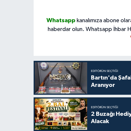
Whatsapp
kanalımıza abone olar
haberdar olun.
Whatsapp İhbar H
EDITÖRÜN SEÇTIĞI
Bartın'da Şafa
Aranıyor
EDITÖRÜN SEÇTIĞI
2 Buzağı Hediy
Alacak