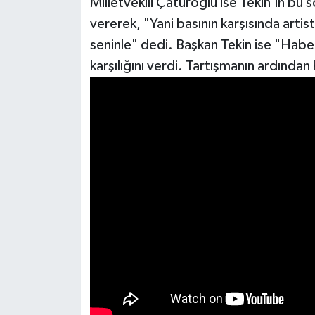
Milletvekili Çaturoğlu ise Tekin'in bu 
vererek, "Yani basının karşısında art
seninle" dedi. Başkan Tekin ise "Haber
karşılığını verdi. Tartışmanın ardınd