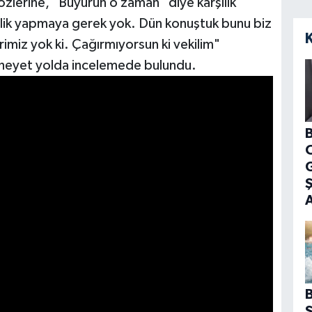
sözlerine, "Buyurun o zaman" diye karşılık
istlik yapmaya gerek yok. Dün konuştuk bunu biz
imiz yok ki. Çağırmıyorsun ki vekilim"
an heyet yolda incelemede bulundu.
B
G
B
S