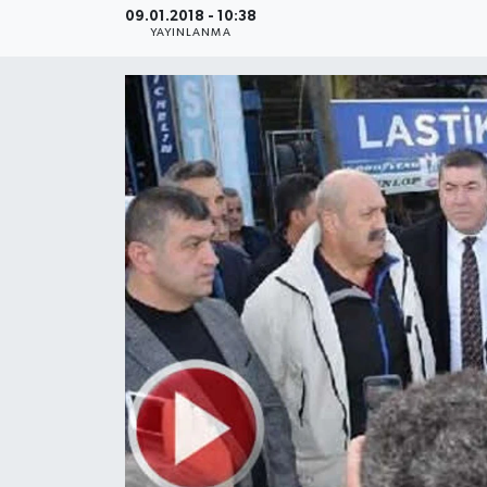
09.01.2018 - 10:38
YAYINLANMA
Medya
Sağlık
Sinema
Sivil Toplum
Siyaset
Spor
Tarım
Turizm
Yaşam