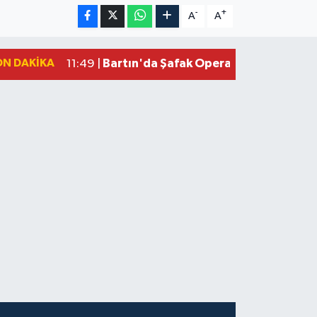
-
+
A
A
ON DAKIKA
Bartın'da Şafak Operasyonu: 5 Gözalt
11:49 |