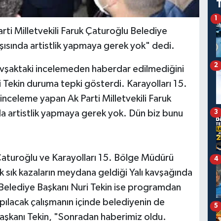
1
ti Milletvekili Faruk Çaturoğlu Belediye
şısında artistlik yapmaya gerek yok" dedi.
2
 kavşaktaki incelemeden haberdar edilmediğini
 Tekin duruma tepki gösterdi. Karayolları 15.
nceleme yapan Ak Parti Milletvekili Faruk
da artistlik yapmaya gerek yok. Dün biz bunu
3
 Çaturoğlu ve Karayolları 15. Bölge Müdürü
4
k sık kazaların meydana geldiği Yalı kavşağında
 Belediye Başkanı Nuri Tekin ise programdan
apılacak çalışmanın içinde belediyenin de
5
Başkanı Tekin, "Sonradan haberimiz oldu.