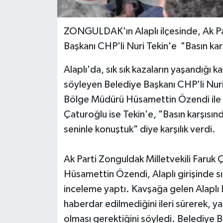
Yerel Yönetimler
ZONGULDAK'ın Alaplı ilçesinde, Ak Par
Başkanı CHP'li Nuri Tekin'e "Basın kar
DÜNYA
Alaplı'da, sık sık kazaların yaşandığı
YEREL
söyleyen Belediye Başkanı CHP'li Nuri
Bölge Müdürü Hüsamettin Özendi ile i
Çaturoğlu ise Tekin'e, "Basın karşısın
seninle konuştuk" diye karşılık verdi.
Ak Parti Zonguldak Milletvekili Faruk
Hüsamettin Özendi, Alaplı girişinde sı
inceleme yaptı. Kavşağa gelen Alaplı
haberdar edilmediğini ileri sürerek, y
olması gerektiğini söyledi. Belediye 