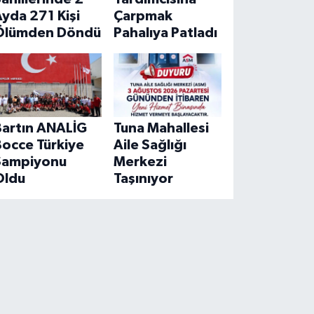
yda 271 Kişi
Çarpmak
Ölümden Döndü
Pahalıya Patladı
Bartın ANALİG
Tuna Mahallesi
Bocce Türkiye
Aile Sağlığı
Şampiyonu
Merkezi
Oldu
Taşınıyor