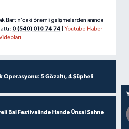
ak Bartın'daki önemli gelişmelerden anında
attı:
0 (540) 010 74 74
|
Youtube Haber
Videoları
k Operasyonu: 5 Gözaltı, 4 Şüpheli
eli Bal Festivalinde Hande Ünsal Sahne