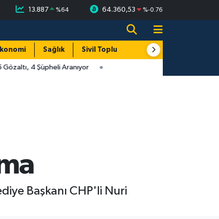
13.887
64.360,53
%
64
%
-0.76
konomi
Sağlık
Sivil Toplum
Turizm
Yerel
özaltı, 4 Şüpheli Aranıyor
pma
ediye Başkanı CHP'li Nuri