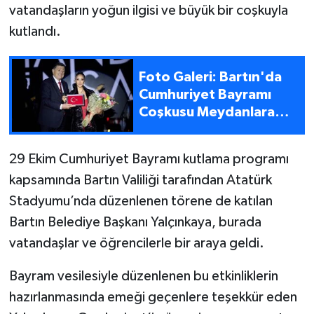
vatandaşların yoğun ilgisi ve büyük bir coşkuyla
kutlandı.
Yerel Yönetimler
DÜNYA
Foto Galeri: Bartın'da
Cumhuriyet Bayramı
YEREL
Coşkusu Meydanlara
Sığmadı
29 Ekim Cumhuriyet Bayramı kutlama programı
kapsamında Bartın Valiliği tarafından Atatürk
Stadyumu’nda düzenlenen törene de katılan
Bartın Belediye Başkanı Yalçınkaya, burada
vatandaşlar ve öğrencilerle bir araya geldi.
Bayram vesilesiyle düzenlenen bu etkinliklerin
hazırlanmasında emeği geçenlere teşekkür eden