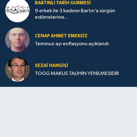
BARTINLI TARIH GURMESI
9 erkek ile 3 kadının Bartın’a sürgün
edilmelerine...
CENAP AHMET EMEKSİZ
Temmuz ayı enflasyonu açıklandı
SEZAI HANGİŞİ
TOGG MAKUS TALİHİN YENİLMESİDİR