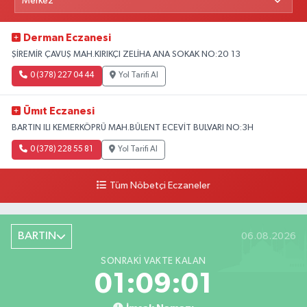
Derman Eczanesi
ŞİREMİR ÇAVUŞ MAH.KIRIKÇI ZELİHA ANA SOKAK NO:20 13
0 (378) 227 04 44
Yol Tarifi Al
Ümıt Eczanesi
BARTIN ILI KEMERKÖPRÜ MAH.BÜLENT ECEVİT BULVARI NO:3H
0 (378) 228 55 81
Yol Tarifi Al
Tüm Nöbetçi Eczaneler
BARTIN
06.08.2026
SONRAKI VAKTE KALAN
01:09:00