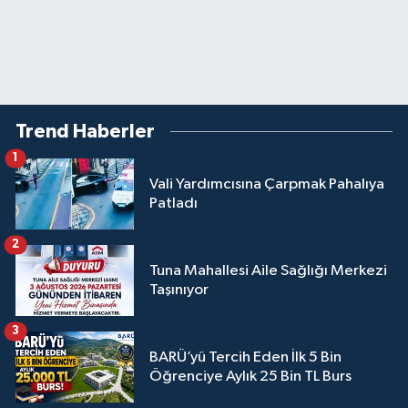
Trend Haberler
1
Vali Yardımcısına Çarpmak Pahalıya
Patladı
2
Tuna Mahallesi Aile Sağlığı Merkezi
Taşınıyor
3
BARÜ’yü Tercih Eden İlk 5 Bin
Öğrenciye Aylık 25 Bin TL Burs