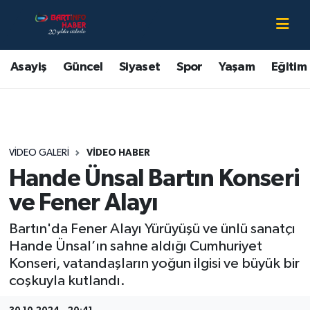
Asayiş
Bartın Nöbetçi Eczaneler
Asayiş
Güncel
Siyaset
Spor
Yaşam
Eğitim
Bartın Hakkında
Bartın Hava Durumu
Çevre
Bartin Namaz Vakitleri
VIDEO GALERI
VIDEO HABER
Eğitim
Bartın Trafik Yoğunluk Haritası
Hande Ünsal Bartın Konseri
Ekonomi
Süper Lig Puan Durumu ve Fikstür
ve Fener Alayı
Bartın'da Fener Alayı Yürüyüşü ve ünlü sanatçı
Güncel
Tüm Manşetler
Hande Ünsal’ın sahne aldığı Cumhuriyet
Konseri, vatandaşların yoğun ilgisi ve büyük bir
Kültür-Sanat
Son Dakika Haberleri
coşkuyla kutlandı.
Magazin
Haber Arşivi