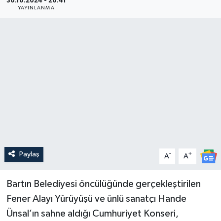
30.10.2024 - 20:41
YAYINLANMA
Medya
Sağlık
Sinema
Sivil Toplum
Siyaset
Spor
Paylaş
-
+
A
A
Tarım
Bartın Belediyesi öncülüğünde gerçekleştirilen
Turizm
Fener Alayı Yürüyüşü ve ünlü sanatçı Hande
Ünsal’ın sahne aldığı Cumhuriyet Konseri,
Yaşam