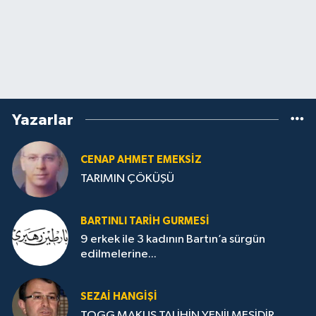
Yazarlar
CENAP AHMET EMEKSİZ
TARIMIN ÇÖKÜŞÜ
BARTINLI TARIH GURMESI
9 erkek ile 3 kadının Bartın’a sürgün
edilmelerine...
SEZAI HANGİŞİ
TOGG MAKUS TALİHİN YENİLMESİDİR