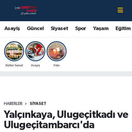
Asayiş
Bartın Nöbetçi Eczaneler
Asayiş
Güncel
Siyaset
Spor
Yaşam
Eğitim
Bartın Hakkında
Bartın Hava Durumu
Çevre
Bartin Namaz Vakitleri
Kültür-Sanat
Asayiş
Foto
Eğitim
Bartın Trafik Yoğunluk Haritası
Ekonomi
Süper Lig Puan Durumu ve Fikstür
Güncel
Tüm Manşetler
HABERLER
SIYASET
Yalçınkaya, Ulugeçitkadı ve
Kültür-Sanat
Son Dakika Haberleri
Ulugeçitambarcı'da
Magazin
Haber Arşivi