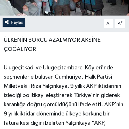
Yerel Yönetimler
Paylaş
-
+
A
A
DÜNYA
ÜLKENİN BORCU AZALMIYOR AKSİNE
YEREL
ÇOĞALIYOR
Ulugeçitkadı ve Ulugeçitambarcı Köyleri'nde
seçmenlerle buluşan Cumhuriyet Halk Partisi
Milletvekili Rıza Yalçınkaya, 9 yıllık AKP iktidarının
izlediği politikayı eleştirerek Türkiye'nin giderek
karanlığa doğru gömüldüğünü ifade etti. AKP'nin
9 yıllık iktidar döneminde ülkeye korkunç bir
fatura kesildiğini belirten Yalçınkaya "AKP,