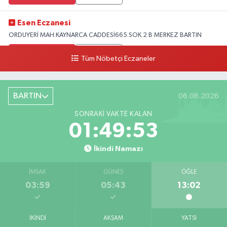
Esen Eczanesi
ORDUYERİ MAH.KAYNARCA CADDESİ665.SOK.2 B MERKEZ BARTIN
0 (378) 502 33 32
Yol Tarifi Al
Tüm Nöbetçi Eczaneler
Çolpak Eczanesi
Şiremirçavuş Mahallesi, Kırıkçı Zeliha Ana Sokak No:20 8 Merkez Bartın
BARTIN
06.08.2026
0 (378) 227 85 45
Yol Tarifi Al
SONRAKI VAKTE KALAN
01:49:51
İkindi Namazı
İMSAK
GÜNEŞ
ÖĞLE
03:59
05:43
13:02
İKINDI
AKŞAM
YATSI