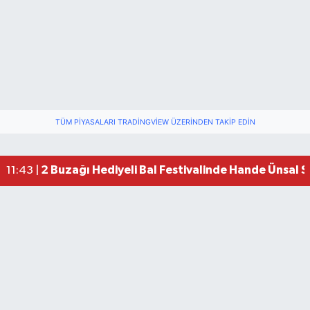
TÜM PIYASALARI TRADINGVIEW ÜZERINDEN TAKIP EDIN
2 Buzağı Hediyeli Bal Festivalinde Hande Ünsal 
11:43 |