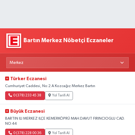
Bartın Merkez Nöbetçi Eczaneler
Türker Eczanesi
Cumhuriyet Caddesi, No:2 A Kozcağız Merkez Bartın
0 (378) 233 45 38
Yol Tarifi Al
Büyük Eczanesi
BARTIN ILI MERKEZ ILÇE KEMERKÖPRÜ MAH.DAVUT FIRINCIOGLU CAD.
NO:44
0 (378) 228 00 36
Yol Tarifi Al