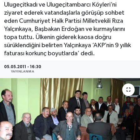
Ulugeçitkadı ve Ulugeçitambarcı Köyleri’ni
Medya
ziyaret ederek vatandaşlarla görüşüp sohbet
eden Cumhuriyet Halk Partisi Milletvekili Rıza
Sağlık
Yalçınkaya, Başbakan Erdoğan ve kurmaylarını
topa tuttu. Ülkenin giderek kaosa doğru
Sinema
sürüklendiğini belirten Yalçınkaya ‘AKP’nin 9 yıllık
faturası korkunç boyutlarda’ dedi.
Sivil Toplum
05.05.2011 - 16:30
YAYINLANMA
Siyaset
Spor
Tarım
Turizm
Yaşam