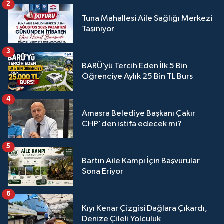
2
Tuna Mahallesi Aile Sağlığı Merkezi
Taşınıyor
3
BARÜ’yü Tercih Eden İlk 5 Bin
Öğrenciye Aylık 25 Bin TL Burs
4
Amasra Belediye Başkanı Çakır
CHP'den istifa edecek mi?
5
Bartın Aile Kampı İçin Başvurular
Sona Eriyor
6
Kıyı Kenar Çizgisi Dağlara Çıkardı,
Denize Çileli Yolculuk