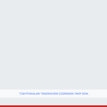
Festivalde at yarışında kaza: 2 at öldü, 1 jokey y
22:47 |
Fındık Üreticilerini Rahatlatan Açıklama: Drakul
21:38 |
TÜM PIYASALARI TRADINGVIEW ÜZERINDEN TAKIP EDIN
Drakula böceği Bartın’da: Fındık için tehlike bü
18:40 |
Valiliğin yasağına rağmen denize giren hakem 
16:30 |