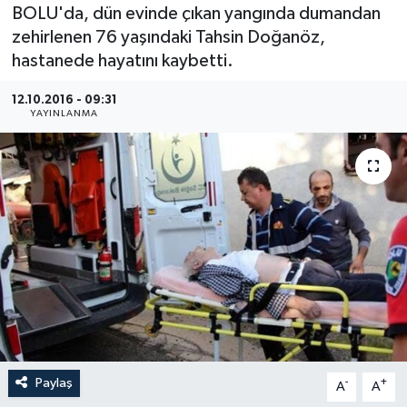
BOLU'da, dün evinde çıkan yangında dumandan
Medya
zehirlenen 76 yaşındaki Tahsin Doğanöz,
hastanede hayatını kaybetti.
Sağlık
12.10.2016 - 09:31
YAYINLANMA
Sinema
Sivil Toplum
Siyaset
Spor
Tarım
Turizm
Paylaş
-
+
A
A
Yaşam