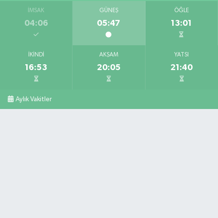
İMSAK
GÜNEŞ
ÖĞLE
04:06
05:47
13:01
İKINDI
AKŞAM
YATSI
16:53
20:05
21:40
Aylık Vakitler