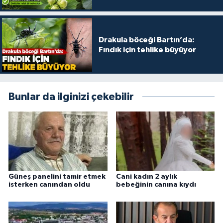
Drakula böceği Bartın’da:
Fındık için tehlike büyüyor
Bunlar da ilginizi çekebilir
Güneş panelini tamir etmek
Cani kadın 2 aylık
isterken canından oldu
bebeğinin canına kıydı