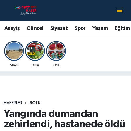
Asayiş
Bartın Nöbetçi Eczaneler
Asayiş
Güncel
Siyaset
Spor
Yaşam
Eğitim
Bartın Hakkında
Bartın Hava Durumu
Çevre
Bartin Namaz Vakitleri
Asayiş
Tarım
Foto
Eğitim
Bartın Trafik Yoğunluk Haritası
Ekonomi
Süper Lig Puan Durumu ve Fikstür
Güncel
Tüm Manşetler
HABERLER
BOLU
Yangında dumandan
Kültür-Sanat
Son Dakika Haberleri
zehirlendi, hastanede öldü
Magazin
Haber Arşivi