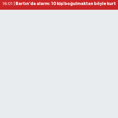
Bartın’da alarm: 10 kişi boğulmaktan böyle kurta
16:01 |