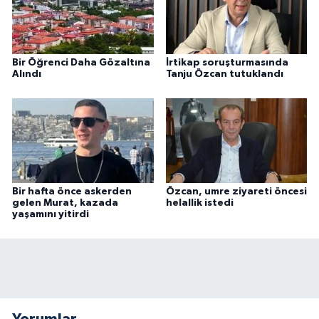
Bir Öğrenci Daha Gözaltına
İrtikap soruşturmasında
Alındı
Tanju Özcan tutuklandı
Bir hafta önce askerden
Özcan, umre ziyareti öncesi
gelen Murat, kazada
helallik istedi
yaşamını yitirdi