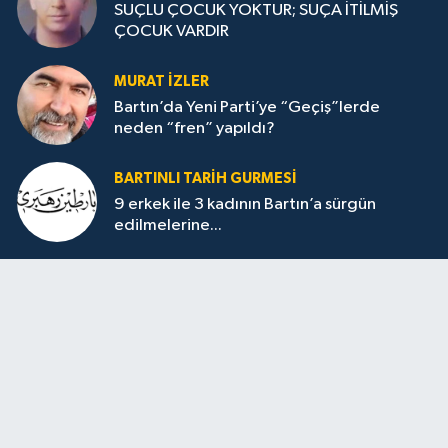
SUÇLU ÇOCUK YOKTUR; SUÇA İTİLMİŞ
ÇOCUK VARDIR
MURAT İZLER
Bartın’da Yeni Parti’ye “Geçiş”lerde
neden “fren” yapıldı?
BARTINLI TARIH GURMESI
9 erkek ile 3 kadının Bartın’a sürgün
edilmelerine...