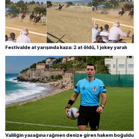
Festivalde at yarışında kaza: 2 at öldü, 1 jokey yaralı
Valiliğin yasağına rağmen denize giren hakem boğuldu