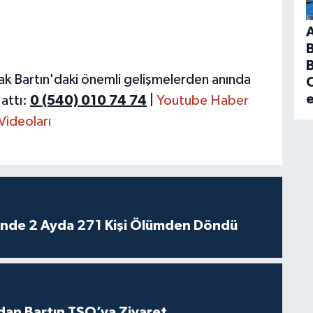
B
ak Bartın'daki önemli gelişmelerden anında
C
attı:
0 (540) 010 74 74
|
Youtube Haber
Videoları
rinde 2 Ayda 271 Kişi Ölümden Döndü
dan Bartın TSO’ya Ziyaret