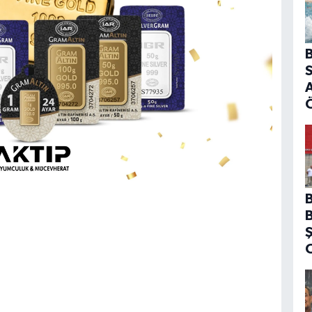
B
S
A