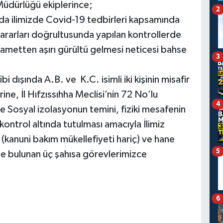
Müdürlüğü ekiplerince;
2
da ilimizde Covid-19 tedbirleri kapsamında
 Kararları doğrultusunda yapılan kontrollerde
metten aşırı gürültü gelmesi neticesi bahse
3
bi dışında A.B. ve K.C. isimli iki kişinin misafir
ne, İl Hıfzıssıhha Meclisi’nin 72 No’lu
4
 Sosyal izolasyonun temini, fiziki mesafenin
 kontrol altında tutulması amacıyla İlimiz
 (kanuni bakım mükellefiyeti hariç) ve hane
5
te bulunan üç şahısa görevlerimizce
6