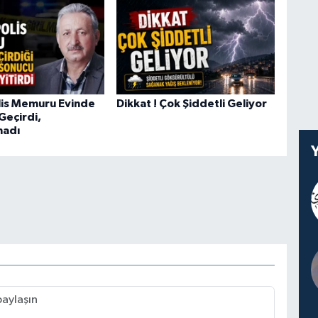
lis Memuru Evinde
Dikkat ! Çok Şiddetli Geliyor
 Geçirdi,
madı