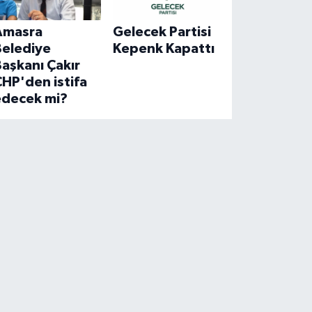
Amasra
Gelecek Partisi
Belediye
Kepenk Kapattı
aşkanı Çakır
HP'den istifa
edecek mi?