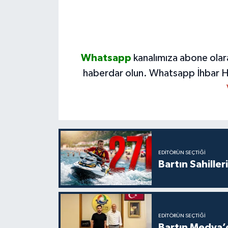
Whatsapp
kanalımıza abone olar
haberdar olun.
Whatsapp İhbar H
EDITÖRÜN SEÇTIĞI
Bartın Sahille
EDITÖRÜN SEÇTIĞI
Bartın Medya’