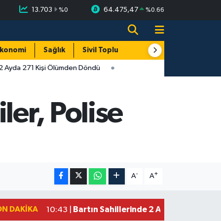
13.703
64.475,47
%
0
%
0.66
konomi
Sağlık
Sivil Toplum
Turizm
Yerel
 2 Ayda 271 Kişi Ölümden Döndü
ler, Polise
-
+
A
A
ON DAKIKA
Bartın Sahillerinde 2 Ayda 271 Kişi 
10:43 |