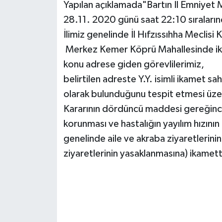
Yapılan açıklamada"Bartın İl Emniyet 
28.11. 2020 günü saat 22:10 sıraların
Yerel Yönetimler
İlimiz genelinde İl Hıfzıssıhha Meclisi
DÜNYA
Merkez Kemer Köprü Mahallesinde ika
konu adrese giden görevlilerimiz,
YEREL
belirtilen adreste Y.Y. isimli ikamet sahi
olarak bulunduğunu tespit etmesi üzeri
Kararının dördüncü maddesi gereğince
korunması ve hastalığın yayılım hızının
genelinde aile ve akraba ziyaretlerinin
ziyaretlerinin yasaklanmasına) ikamet