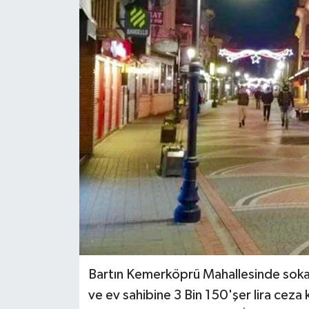
Medya
Sağlık
Sinema
Sivil Toplum
Siyaset
Spor
Tarım
Turizm
Bartın Kemerköprü Mahallesinde sokağa
ve ev sahibine 3 Bin 150'şer lira ceza k
Yaşam