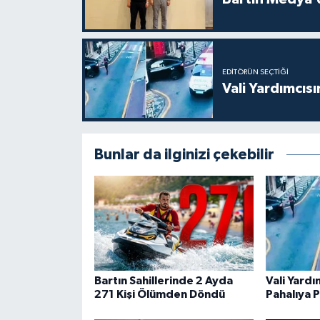
EDITÖRÜN SEÇTIĞI
Vali Yardımcıs
Bunlar da ilginizi çekebilir
Bartın Sahillerinde 2 Ayda
Vali Yard
271 Kişi Ölümden Döndü
Pahalıya P