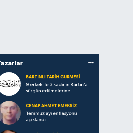
Yazarlar
BARTINLI TARIH GURMESI
9 erkek ile 3 kadının Bartın’a
sürgün edilmelerine...
CENAP AHMET EMEKSİZ
Temmuz ayı enflasyonu
açıklandı