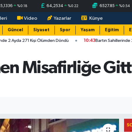
55,1336
64,2534
6527.85
%
0.18
%
0.22
%
0.54
leri
Video
Yazarlar
Künye
Güncel
Siyaset
Spor
Yaşam
Eğitim
E
inde 2 Ayda 271 Kişi Ölümden Döndü
10:43
Bartın Sahillerinde
 Misafirliğe Gitti
S