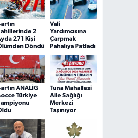
artın
Vali
ahillerinde 2
Yardımcısına
yda 271 Kişi
Çarpmak
Ölümden Döndü
Pahalıya Patladı
Bartın ANALİG
Tuna Mahallesi
Bocce Türkiye
Aile Sağlığı
Şampiyonu
Merkezi
Oldu
Taşınıyor