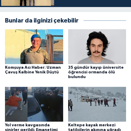
Bunlar da ilginizi çekebilir
Komşuya Acı Haber: Uzman
35 gündür kayıp üniversite
Çavuş Kalbine Yenik Düştü
öğrencisi ormanda ölü
bulundu
Yol verme kavgasında
Keltepe kayak merkezi
sinirler gerildi; Emanetimi
tatilcilerin akınına uğradı