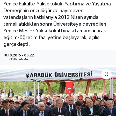
Yenice Fakülte-Yüksekokulu Yaptırma ve Yaşatma
Medya
Derneği’nin öncülüğünde hayırsever
vatandaşların katkılarıyla 2012 Nisan ayında
Sağlık
temeli atıldıktan sonra Üniversiteye devredilen
Yenice Meslek Yüksekokul binası tamamlanarak
Sinema
eğitim-öğretim faaliyetine başlayarak, açılışı
gerçekleşti.
Sivil Toplum
10.10.2015 - 06:22
YAYINLANMA
Siyaset
Spor
Tarım
Turizm
Yaşam