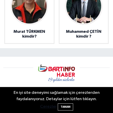
Murat TÜRKMEN
Muhammed ÇETİN
kimdir?
kimdir ?
En iyi site deneyimi sağlamak için çerezlerden
Bartın info | Bartın Son Dakika Haberleri ve Şehir Rehberi
2 Buzağı Hediyeli Bal Festivalinde Hande
11:43
faydalanıyoruz. Detaylar için lütfen tıklayın.
Ünsal Sahne Alacak
Bartın’da yaşanan son dakika gelişmeleri, trafik kazaları,
Çerezler
TAMAM
yerel gündem, resmi duyurular ve şehir yaşamına dair