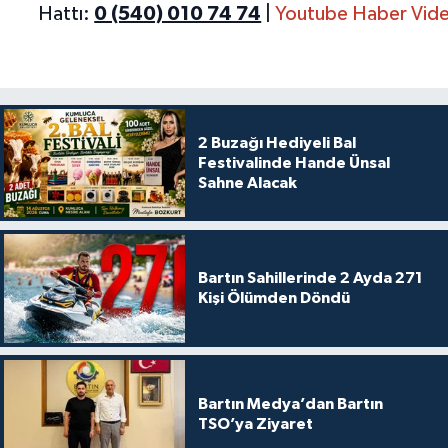
Hattı:
0 (540) 010 74 74
|
Youtube Haber Vide
2 Buzağı Hediyeli Bal
Festivalinde Hande Ünsal
Sahne Alacak
Bartın Sahillerinde 2 Ayda 271
Kişi Ölümden Döndü
Bartın Medya’dan Bartın
TSO’ya Ziyaret