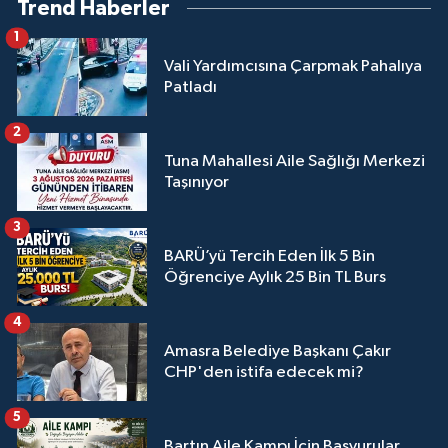
Trend Haberler
1
Vali Yardımcısına Çarpmak Pahalıya
Patladı
2
Tuna Mahallesi Aile Sağlığı Merkezi
Taşınıyor
3
BARÜ’yü Tercih Eden İlk 5 Bin
Öğrenciye Aylık 25 Bin TL Burs
4
Amasra Belediye Başkanı Çakır
CHP'den istifa edecek mi?
5
Bartın Aile Kampı İçin Başvurular