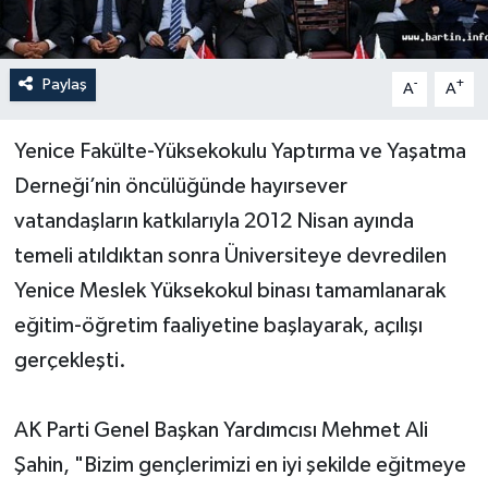
Yerel Yönetimler
Paylaş
-
+
A
A
DÜNYA
Yenice Fakülte-Yüksekokulu Yaptırma ve Yaşatma
YEREL
Derneği’nin öncülüğünde hayırsever
vatandaşların katkılarıyla 2012 Nisan ayında
temeli atıldıktan sonra Üniversiteye devredilen
Yenice Meslek Yüksekokul binası tamamlanarak
eğitim-öğretim faaliyetine başlayarak, açılışı
gerçekleşti.
AK Parti Genel Başkan Yardımcısı Mehmet Ali
Şahin, "Bizim gençlerimizi en iyi şekilde eğitmeye