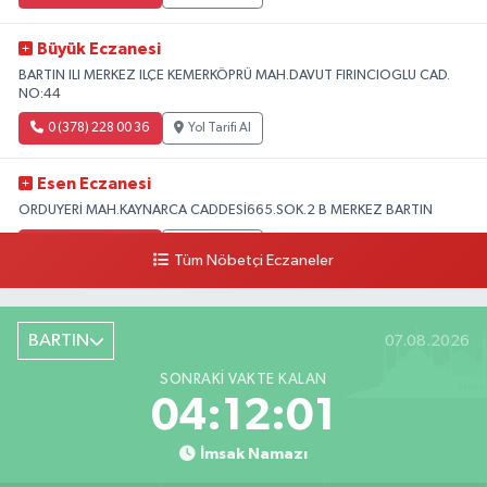
Büyük Eczanesi
BARTIN ILI MERKEZ ILÇE KEMERKÖPRÜ MAH.DAVUT FIRINCIOGLU CAD.
NO:44
0 (378) 228 00 36
Yol Tarifi Al
Esen Eczanesi
ORDUYERİ MAH.KAYNARCA CADDESİ665.SOK.2 B MERKEZ BARTIN
0 (378) 502 33 32
Yol Tarifi Al
Tüm Nöbetçi Eczaneler
Çolpak Eczanesi
Şiremirçavuş Mahallesi, Kırıkçı Zeliha Ana Sokak No:20 8 Merkez Bartın
BARTIN
07.08.2026
0 (378) 227 85 45
Yol Tarifi Al
SONRAKI VAKTE KALAN
04:12:00
İmsak Namazı