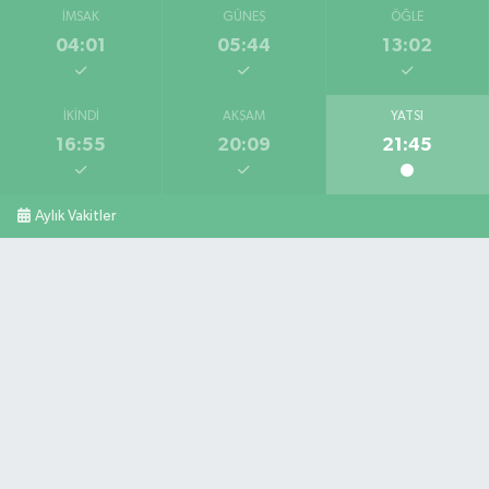
İMSAK
GÜNEŞ
ÖĞLE
04:01
05:44
13:02
İKINDI
AKŞAM
YATSI
16:55
20:09
21:45
Aylık Vakitler