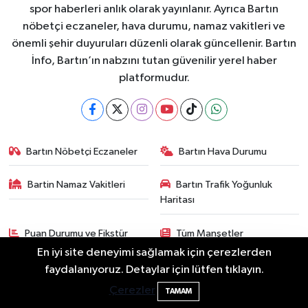
spor haberleri anlık olarak yayınlanır. Ayrıca Bartın
nöbetçi eczaneler, hava durumu, namaz vakitleri ve
önemli şehir duyuruları düzenli olarak güncellenir. Bartın
İnfo, Bartın’ın nabzını tutan güvenilir yerel haber
platformudur.
Bartın Nöbetçi Eczaneler
Bartın Hava Durumu
Bartin Namaz Vakitleri
Bartın Trafik Yoğunluk
Haritası
Puan Durumu ve Fikstür
Tüm Manşetler
En iyi site deneyimi sağlamak için çerezlerden
Son Dakika Haberleri
Haber Arşivi
Bartın'da Şafak Operasyonu: 5 Gözaltı, 4
11:49
faydalanıyoruz. Detaylar için lütfen tıklayın.
Şüpheli Aranıyor
Çerezler
TAMAM