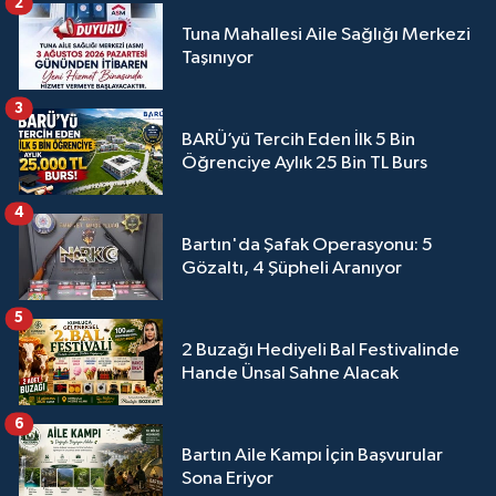
2
Tuna Mahallesi Aile Sağlığı Merkezi
Taşınıyor
3
BARÜ’yü Tercih Eden İlk 5 Bin
Öğrenciye Aylık 25 Bin TL Burs
4
Bartın'da Şafak Operasyonu: 5
Gözaltı, 4 Şüpheli Aranıyor
5
2 Buzağı Hediyeli Bal Festivalinde
Hande Ünsal Sahne Alacak
6
Bartın Aile Kampı İçin Başvurular
Sona Eriyor