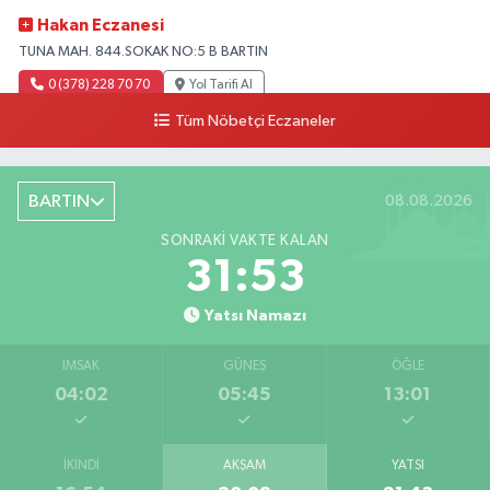
Hakan Eczanesi
TUNA MAH. 844.SOKAK NO:5 B BARTIN
0 (378) 228 70 70
Yol Tarifi Al
Tüm Nöbetçi Eczaneler
BARTIN
08.08.2026
SONRAKI VAKTE KALAN
31:52
Yatsı Namazı
İMSAK
GÜNEŞ
ÖĞLE
04:02
05:45
13:01
İKINDI
AKŞAM
YATSI