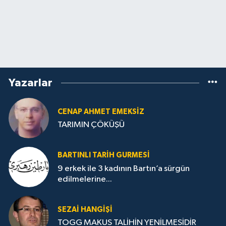
Yazarlar
CENAP AHMET EMEKSİZ
TARIMIN ÇÖKÜŞÜ
BARTINLI TARIH GURMESI
9 erkek ile 3 kadının Bartın’a sürgün
edilmelerine...
SEZAI HANGİŞİ
TOGG MAKUS TALİHİN YENİLMESİDİR