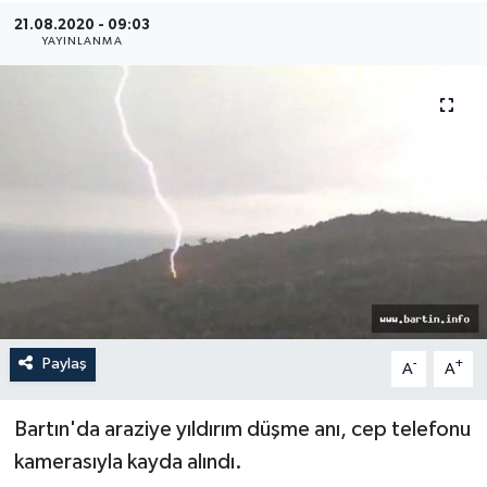
21.08.2020 - 09:03
Medya
YAYINLANMA
Sağlık
Sinema
Sivil Toplum
Siyaset
Spor
Paylaş
-
+
A
A
Tarım
Turizm
Bartın'da araziye yıldırım düşme anı, cep telefonu
kamerasıyla kayda alındı.
Yaşam