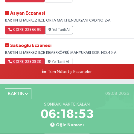
Asıyan Eczanesi
BARTIN ILI MERKEZ ILÇE ORTA MAH.HENDEKYANI CAD.NO:2-A
0 (378) 228 66 99
Yol Tarifi Al
Sakaoglu Eczanesi
BARTIN ILI MERKEZ ILÇE KEMERKÖPRÜ MAH.YUKARI SOK. NO:49-A
0 (378) 228 38 38
Yol Tarifi Al
Tüm Nöbetçi Eczaneler
BARTIN
09.08.2026
SONRAKI VAKTE KALAN
06:18:52
Öğle Namazı