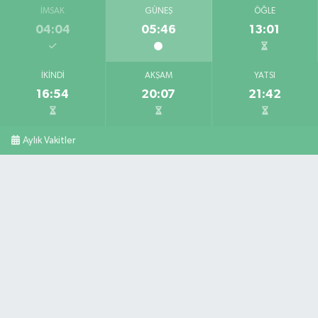
İMSAK
GÜNEŞ
ÖĞLE
04:04
05:46
13:01
İKINDI
AKŞAM
YATSI
16:54
20:07
21:42
Aylık Vakitler