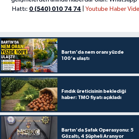
Hattı:
0 (540) 010 74 74
|
Youtube Haber Vide
Bartın'da nem oranı yüzde
100'e ulaştı
Fındık üreticisinin beklediği
haber: TMO fiyatı açıkladı
Bartın'da Şafak Operasyonu: 5
Gözaltı, 4 Şüpheli Aranıyor