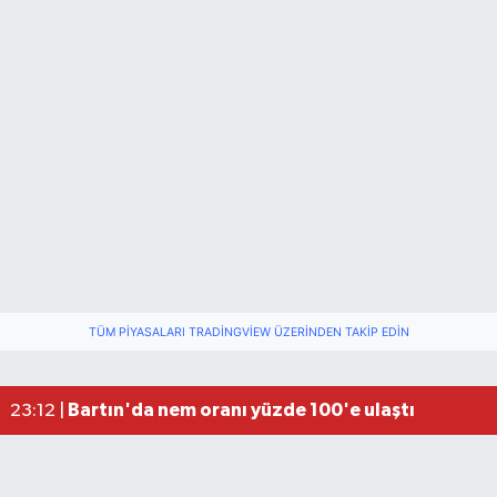
TÜM PIYASALARI TRADINGVIEW ÜZERINDEN TAKIP EDIN
Fındık üreticisinin beklediği haber: TMO fiyatı aç
22:22 |
Elektrik arızasını onanırken akıma kapılan işçi öl
15:21 |
Bartın'da nem oranı yüzde 100'e ulaştı
23:12 |