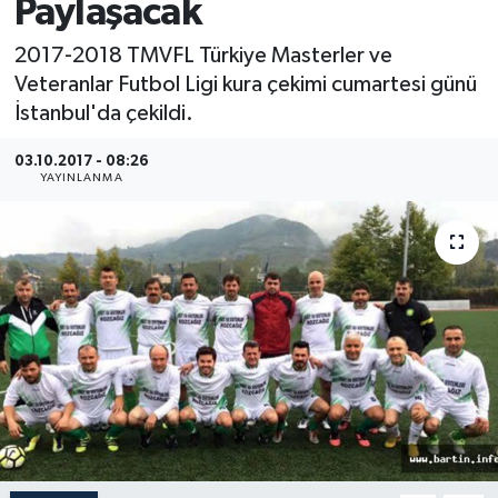
Paylaşacak
Medya
2017-2018 TMVFL Türkiye Masterler ve
Veteranlar Futbol Ligi kura çekimi cumartesi günü
Sağlık
İstanbul'da çekildi.
Sinema
03.10.2017 - 08:26
YAYINLANMA
Sivil Toplum
Siyaset
Spor
Tarım
Turizm
Yaşam