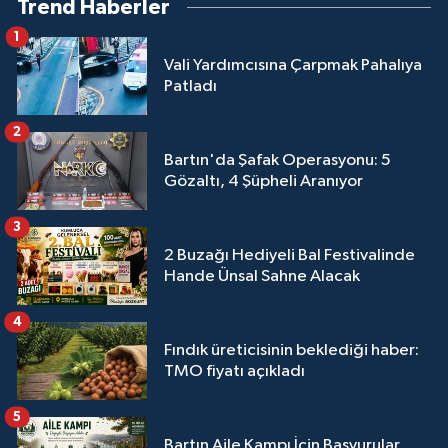
Trend Haberler
1
Vali Yardımcısına Çarpmak Pahalıya
Patladı
2
Bartın'da Şafak Operasyonu: 5
Gözaltı, 4 Şüpheli Aranıyor
3
2 Buzağı Hediyeli Bal Festivalinde
Hande Ünsal Sahne Alacak
4
Fındık üreticisinin beklediği haber:
TMO fiyatı açıkladı
5
Bartın Aile Kampı İçin Başvurular