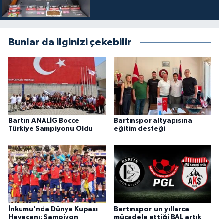
Bunlar da ilginizi çekebilir
Bartın ANALİG Bocce
Bartınspor altyapısına
Türkiye Şampiyonu Oldu
eğitim desteği
İnkumu'nda Dünya Kupası
Bartınspor'un yıllarca
Heyecanı: Şampiyon
mücadele ettiği BAL artık