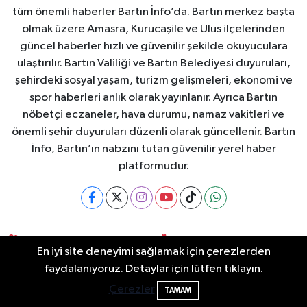
tüm önemli haberler Bartın İnfo’da. Bartın merkez başta
olmak üzere Amasra, Kurucaşile ve Ulus ilçelerinden
güncel haberler hızlı ve güvenilir şekilde okuyuculara
ulaştırılır. Bartın Valiliği ve Bartın Belediyesi duyuruları,
şehirdeki sosyal yaşam, turizm gelişmeleri, ekonomi ve
spor haberleri anlık olarak yayınlanır. Ayrıca Bartın
nöbetçi eczaneler, hava durumu, namaz vakitleri ve
önemli şehir duyuruları düzenli olarak güncellenir. Bartın
İnfo, Bartın’ın nabzını tutan güvenilir yerel haber
platformudur.
Bartın Nöbetçi Eczaneler
Bartın Hava Durumu
En iyi site deneyimi sağlamak için çerezlerden
faydalanıyoruz. Detaylar için lütfen tıklayın.
Bartin Namaz Vakitleri
Bartın Trafik Yoğunluk
Bartın'da nem oranı yüzde 100'e ulaştı
23:12
Haritası
Çerezler
TAMAM