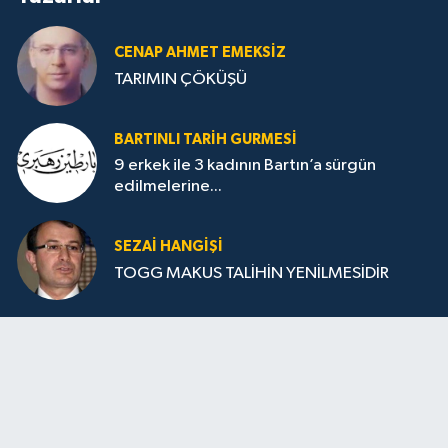
CENAP AHMET EMEKSİZ
TARIMIN ÇÖKÜŞÜ
BARTINLI TARIH GURMESI
9 erkek ile 3 kadının Bartın’a sürgün
edilmelerine...
SEZAI HANGİŞİ
TOGG MAKUS TALİHİN YENİLMESİDİR