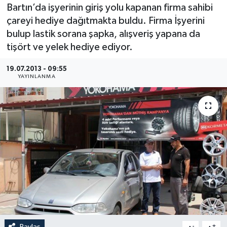
Bartın’da işyerinin giriş yolu kapanan firma sahibi
Medya
çareyi hediye dağıtmakta buldu. Firma İşyerini
bulup lastik sorana şapka, alışveriş yapana da
Sağlık
tişört ve yelek hediye ediyor.
Sinema
19.07.2013 - 09:55
YAYINLANMA
Sivil Toplum
Siyaset
Spor
Tarım
Turizm
Yaşam
Paylaş
-
+