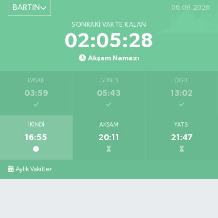
Şiremirçavuş Mahallesi, Kırıkçı Zeliha Ana Sokak No:20 8 Merkez Bartın
BARTIN
06.08.2026
0 (378) 227 85 45
Yol Tarifi Al
SONRAKI VAKTE KALAN
02:05:27
Akşam Namazı
İMSAK
GÜNEŞ
ÖĞLE
03:59
05:43
13:02
İKINDI
AKŞAM
YATSI
16:55
20:11
21:47
Aylık Vakitler