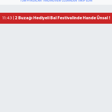
TÜM PIYASALARI TRADINGVIEW ÜZERINDEN TAKIP EDIN
2 Buzağı Hediyeli Bal Festivalinde Hande Ünsal 
11:43 |