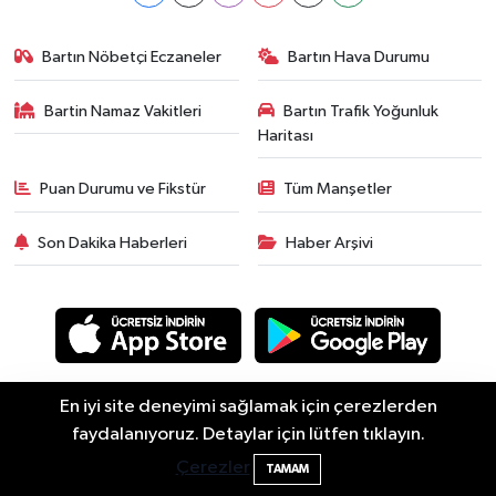
Bartın Nöbetçi Eczaneler
Bartın Hava Durumu
Bartin Namaz Vakitleri
Bartın Trafik Yoğunluk
Haritası
Puan Durumu ve Fikstür
Tüm Manşetler
Son Dakika Haberleri
Haber Arşivi
En iyi site deneyimi sağlamak için çerezlerden
Asayiş
Güncel
Siyaset
Spor
Yaşam
Eğitim
2 Buzağı Hediyeli Bal Festivalinde Hande
11:43
faydalanıyoruz. Detaylar için lütfen tıklayın.
Ekonomi
Sağlık
Sivil Toplum
Turizm
Yerel
Ünsal Sahne Alacak
Çerezler
TAMAM