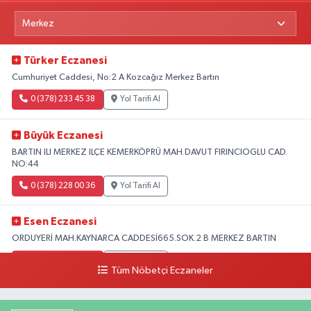
Türker Eczanesi
Cumhuriyet Caddesi, No:2 A Kozcağız Merkez Bartın
0 (378) 233 45 38
Yol Tarifi Al
Büyük Eczanesi
BARTIN ILI MERKEZ ILÇE KEMERKÖPRÜ MAH.DAVUT FIRINCIOGLU CAD.
NO:44
0 (378) 228 00 36
Yol Tarifi Al
Esen Eczanesi
ORDUYERİ MAH.KAYNARCA CADDESİ665.SOK.2 B MERKEZ BARTIN
0 (378) 502 33 32
Yol Tarifi Al
Tüm Nöbetçi Eczaneler
Çolpak Eczanesi