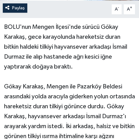
Paylaş
-
+
A
A
Yerel Yönetimler
BOLU'nun Mengen İlçesi'nde sürücü Gökay
DÜNYA
Karakaş, gece karayolunda hareketsiz duran
YEREL
bitkin haldeki tilkiyi hayvansever arkadaşı İsmail
Durmaz ile alıp hastanede ağrı kesici iğne
yaptırarak doğaya bıraktı.
Gökay Karakaş, Mengen ile Pazarköy Beldesi
arasındaki yolda aracıyla giderken yolun ortasında
hareketsiz duran tilkiyi görünce durdu. Gökay
Karakaş, hayvansever arkadaşı İsmail Durmaz'ı
arayarak yardım istedi. İki arkadaş, halsiz ve bitkin
görünen tilkiyi ısırma ihtimaline karşı ağzını