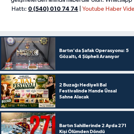
gelişmelerden anında haberdar olun.
Whatsapp 
Hattı:
0 (540) 010 74 74
|
Youtube Haber Vide
Bartın'da Şafak Operasyonu: 5
Gözaltı, 4 Şüpheli Aranıyor
2 Buzağı Hediyeli Bal
Festivalinde Hande Ünsal
Sahne Alacak
Bartın Sahillerinde 2 Ayda 271
Kişi Ölümden Döndü