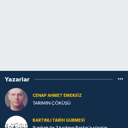
Yazarlar
CENAP AHMET EMEKSİZ
TARIMIN ÇÖKÜŞÜ
BARTINLI TARIH GURMESI
9 erkek ile 3 kadının Bartın’a sürgün