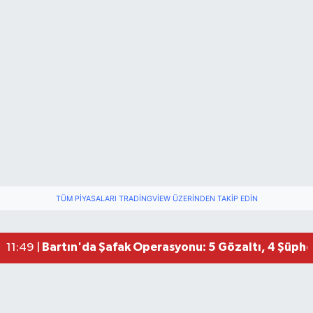
TÜM PIYASALARI TRADINGVIEW ÜZERINDEN TAKIP EDIN
Bartın'da Şafak Operasyonu: 5 Gözaltı, 4 Şüphel
11:49 |