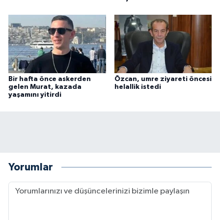
Bir hafta önce askerden
Özcan, umre ziyareti öncesi
gelen Murat, kazada
helallik istedi
yaşamını yitirdi
Yorumlar