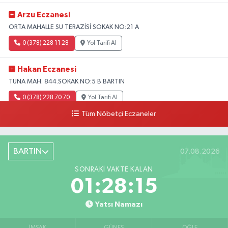
Arzu Eczanesi
ORTA MAHALLE SU TERAZİSİ SOKAK NO:21 A
0 (378) 228 11 28
Yol Tarifi Al
Hakan Eczanesi
TUNA MAH. 844.SOKAK NO:5 B BARTIN
0 (378) 228 70 70
Yol Tarifi Al
Tüm Nöbetçi Eczaneler
BARTIN
07.08.2026
SONRAKI VAKTE KALAN
01:28:14
Yatsı Namazı