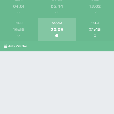
İMSAK
GÜNEŞ
ÖĞLE
04:01
05:44
13:02
İKINDI
AKŞAM
YATSI
16:55
20:09
21:45
Aylık Vakitler