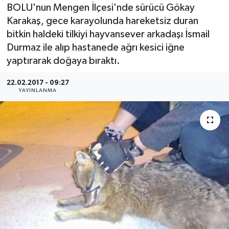
BOLU'nun Mengen İlçesi'nde sürücü Gökay
Medya
Karakaş, gece karayolunda hareketsiz duran
bitkin haldeki tilkiyi hayvansever arkadaşı İsmail
Sağlık
Durmaz ile alıp hastanede ağrı kesici iğne
yaptırarak doğaya bıraktı.
Sinema
22.02.2017 - 09:27
YAYINLANMA
Sivil Toplum
Siyaset
Spor
Tarım
Turizm
Yaşam