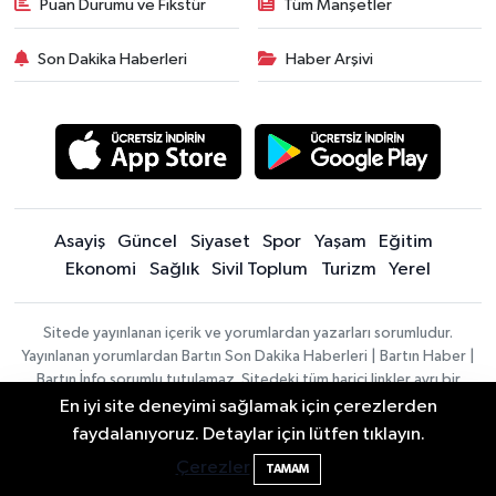
Puan Durumu ve Fikstür
Tüm Manşetler
Son Dakika Haberleri
Haber Arşivi
Asayiş
Güncel
Siyaset
Spor
Yaşam
Eğitim
Ekonomi
Sağlık
Sivil Toplum
Turizm
Yerel
Sitede yayınlanan içerik ve yorumlardan yazarları sorumludur.
Yayınlanan yorumlardan Bartın Son Dakika Haberleri | Bartın Haber |
Bartın İnfo sorumlu tutulamaz. Sitedeki tüm harici linkler ayrı bir
sayfada açılır. Sitemizde yayınlanan haber, köşe yazıları ve
En iyi site deneyimi sağlamak için çerezlerden
fotoğraflar izin alınmaksızın kaynak gösterilse dahi, herhangi bir
Bartın'da Şafak Operasyonu: 5 Gözaltı, 4
11:49
faydalanıyoruz. Detaylar için lütfen tıklayın.
ortamda kullanılamaz ve yayınlanamaz
Şüpheli Aranıyor
Çerezler
TAMAM