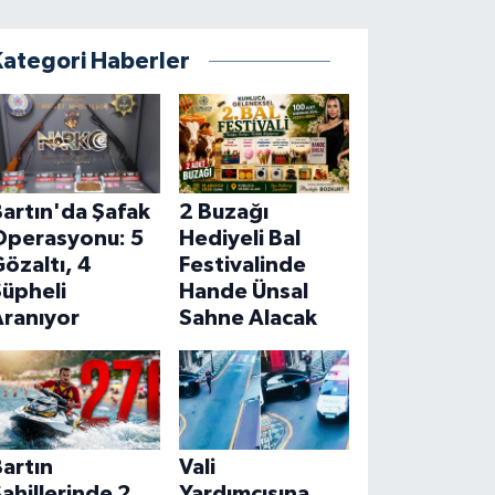
Kategori Haberler
artın'da Şafak
2 Buzağı
Operasyonu: 5
Hediyeli Bal
özaltı, 4
Festivalinde
Şüpheli
Hande Ünsal
Aranıyor
Sahne Alacak
artın
Vali
ahillerinde 2
Yardımcısına