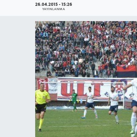
26.04.2015 - 15:26
YAYINLANMA
Medya
Sağlık
Sinema
Sivil Toplum
Siyaset
Spor
Tarım
Turizm
Yaşam