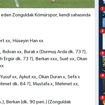
1
e eden Zonguldak Kömürspor, kendi sahasında
2
rt xx, Hüseyin Han xx
van xx, Burak x (Durmuş Arda dk. 73 ?),
3
 Ergür dk. 73 ?), Berkan xxx, Suat xx, Okan
xx
4
usuf xx, Aykut xx, Okan Duran x, Sefa x
ehmet dk. 84 ?), Mustafa x, Mehmet xx,
5
.), Berkan (dk. 90 pen.) (Zonguldak