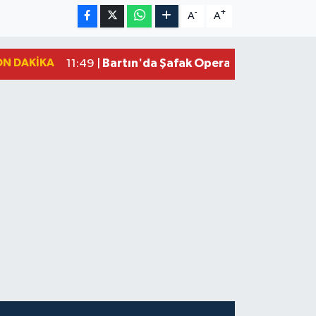
-
+
A
A
ON DAKIKA
Bartın'da Şafak Operasyonu: 5 Gözalt
11:49 |