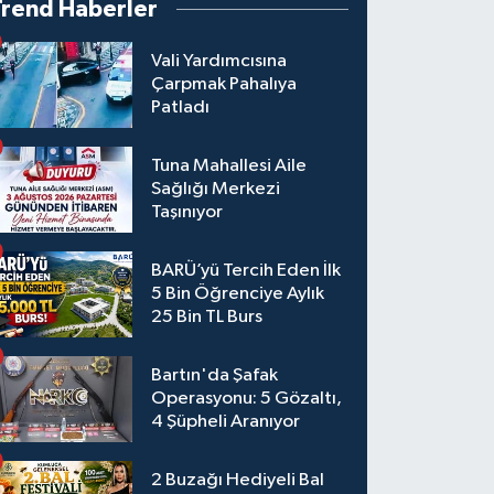
Trend Haberler
Vali Yardımcısına
Çarpmak Pahalıya
Patladı
Tuna Mahallesi Aile
Sağlığı Merkezi
Taşınıyor
BARÜ’yü Tercih Eden İlk
5 Bin Öğrenciye Aylık
25 Bin TL Burs
Bartın'da Şafak
Operasyonu: 5 Gözaltı,
4 Şüpheli Aranıyor
2 Buzağı Hediyeli Bal