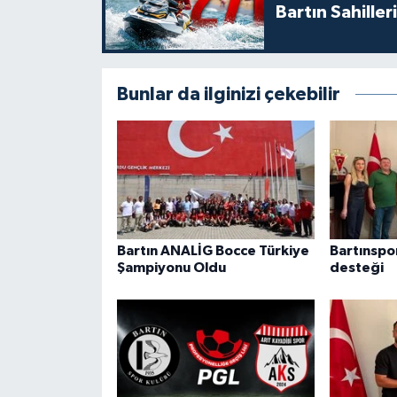
Bartın Sahille
Bunlar da ilginizi çekebilir
Bartın ANALİG Bocce Türkiye
Bartınspor
Şampiyonu Oldu
desteği