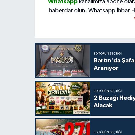
Whatsapp
kanalımıza abone olar
haberdar olun.
Whatsapp İhbar H
EDITÖRÜN SEÇTIĞI
Bartın'da Şafa
Aranıyor
EDITÖRÜN SEÇTIĞI
2 Buzağı Hediy
Alacak
EDITÖRÜN SEÇTIĞI