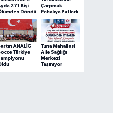
yda 271 Kişi
Çarpmak
Ölümden Döndü
Pahalıya Patladı
Bartın ANALİG
Tuna Mahallesi
Bocce Türkiye
Aile Sağlığı
Şampiyonu
Merkezi
Oldu
Taşınıyor