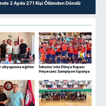
rinde 2 Ayda 271 Kişi Ölümden Döndü
 altyapısına eğitim
İnkumu'nda Dünya Kupası
Heyecanı: Şampiyon İspanya