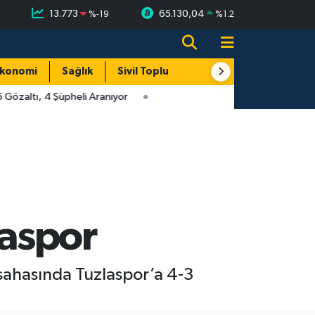
13.773
65.130,04
%
-19
%
1.2
konomi
Sağlık
Sivil Toplum
Turizm
Yerel
özaltı, 4 Şüpheli Aranıyor
aspor
sahasında Tuzlaspor’a 4-3