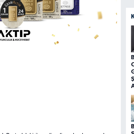
B
G
B
S