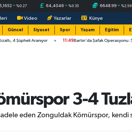
5,1652
64,4046
6648.99
%
0.27
%
0.35
%
2.59
leri
Video
Yazarlar
Künye
Güncel
Siyaset
Spor
Yaşam
Eğitim
E
ltı, 4 Şüpheli Aranıyor
11:49
Bartın'da Şafak Operasyonu: 5 G
ömürspor 3-4 Tuzl
ücadele eden Zonguldak Kömürspor, kendi 