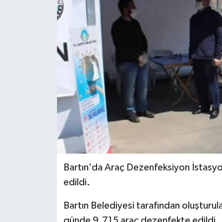
Medya
Sağlık
Sinema
Sivil Toplum
Siyaset
Spor
Bartın'da Araç Dezenfeksiyon İstas
Tarım
edildi.
Turizm
Bartın Belediyesi tarafından oluştur
günde 9.715 araç dezenfekte edildi. 
Yaşam