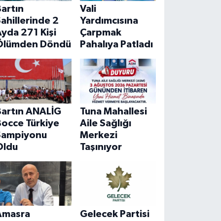
artın
Vali
ahillerinde 2
Yardımcısına
yda 271 Kişi
Çarpmak
Ölümden Döndü
Pahalıya Patladı
Bartın ANALİG
Tuna Mahallesi
Bocce Türkiye
Aile Sağlığı
Şampiyonu
Merkezi
Oldu
Taşınıyor
Amasra
Gelecek Partisi