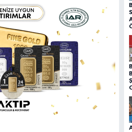
B
S
A