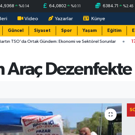
4,9368
64,0802
6384.71
%
0.14
%
0.11
%
2.45
leri
Video
Yazarlar
Künye
Güncel
Siyaset
Spor
Yaşam
Eğitim
E
n TSO'da Ortak Gündem: Ekonomi ve Sektörel Sorunlar
17:11
B
n Araç Dezenfekte 
S