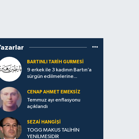
Yazarlar
BARTINLI TARIH GURMESI
9 erkek ile 3 kadının Bartın’a
sürgün edilmelerine...
CENAP AHMET EMEKSİZ
Temmuz ayı enflasyonu
açıklandı
SEZAI HANGİŞİ
TOGG MAKUS TALİHİN
YENİLMESİDİR