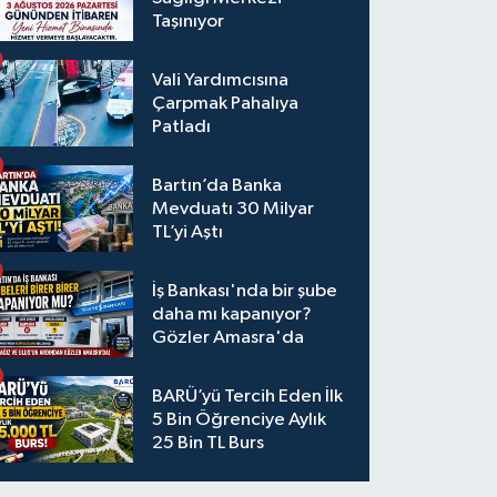
Taşınıyor
Vali Yardımcısına
Çarpmak Pahalıya
Patladı
Bartın’da Banka
Mevduatı 30 Milyar
TL’yi Aştı
İş Bankası'nda bir şube
daha mı kapanıyor?
Gözler Amasra'da
BARÜ’yü Tercih Eden İlk
5 Bin Öğrenciye Aylık
25 Bin TL Burs