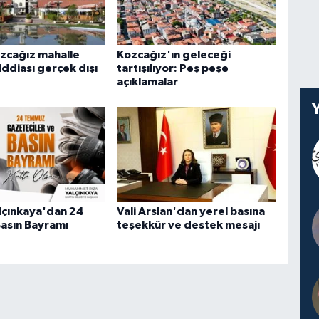
ozcağız mahalle
Kozcağız'ın geleceği
iddiası gerçek dışı
tartışılıyor: Peş peşe
açıklamalar
lçınkaya'dan 24
Vali Arslan'dan yerel basına
asın Bayramı
teşekkür ve destek mesajı