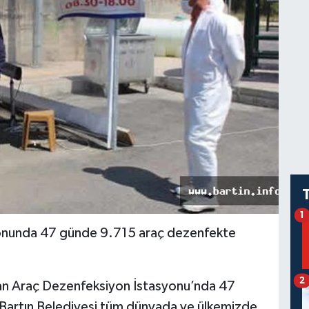
1
yonunda 47 günde 9.715 araç dezenfekte
2
ulan Araç Dezenfeksiyon İstasyonu’nda 47
Bartın Belediyesi tüm dünyada ve ülkemizde