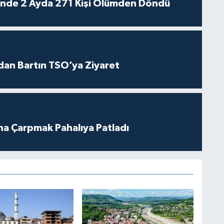
rinde 2 Ayda 271 Kişi Ölümden Döndü
dan Bartın TSO’ya Ziyaret
ına Çarpmak Pahalıya Patladı