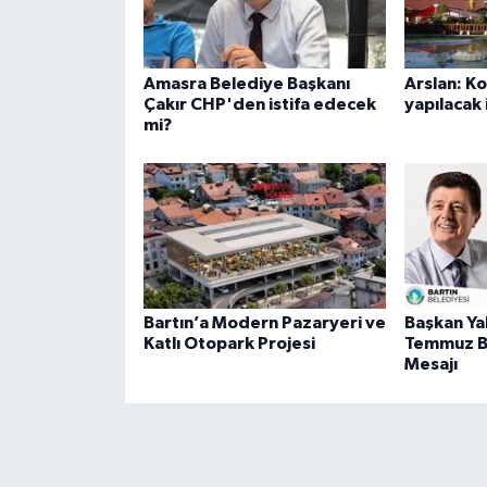
Amasra Belediye Başkanı
Arslan: K
Çakır CHP'den istifa edecek
yapılacak 
mi?
Bartın’a Modern Pazaryeri ve
Başkan Ya
Katlı Otopark Projesi
Temmuz B
Mesajı