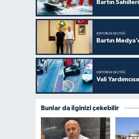
Bartın Sahille
EDITÖRÜN SEÇTIĞI
Bartın Medya’
EDITÖRÜN SEÇTIĞI
Vali Yardımcıs
Bunlar da ilginizi çekebilir