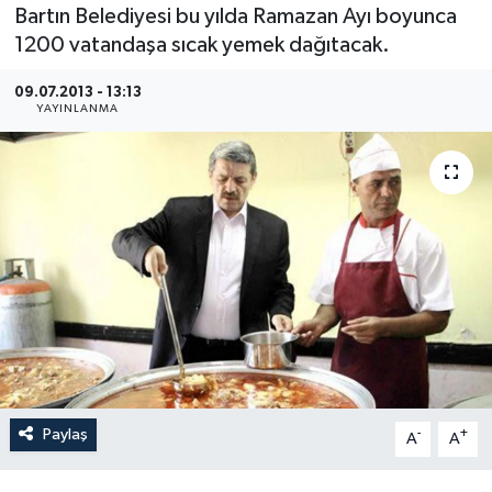
Bartın Belediyesi bu yılda Ramazan Ayı boyunca
Medya
1200 vatandaşa sıcak yemek dağıtacak.
09.07.2013 - 13:13
Sağlık
YAYINLANMA
Sinema
Sivil Toplum
Siyaset
Spor
Tarım
Turizm
Paylaş
-
+
A
A
Yaşam