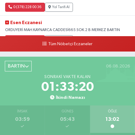
0 (378) 228 00 36
Yol Tarifi Al
Esen Eczanesi
ORDUYERİ MAH.KAYNARCA CADDESİ665.SOK.2 B MERKEZ BARTIN
0 (378) 502 33 32
Yol Tarifi Al
Tüm Nöbetçi Eczaneler
Çolpak Eczanesi
Şiremirçavuş Mahallesi, Kırıkçı Zeliha Ana Sokak No:20 8 Merkez Bartın
BARTIN
06.08.2026
0 (378) 227 85 45
Yol Tarifi Al
SONRAKI VAKTE KALAN
01:33:19
İkindi Namazı
İMSAK
GÜNEŞ
ÖĞLE
03:59
05:43
13:02