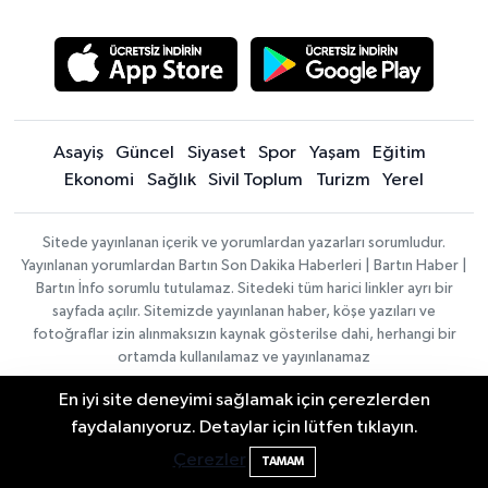
Asayiş
Güncel
Siyaset
Spor
Yaşam
Eğitim
Ekonomi
Sağlık
Sivil Toplum
Turizm
Yerel
Sitede yayınlanan içerik ve yorumlardan yazarları sorumludur.
Yayınlanan yorumlardan Bartın Son Dakika Haberleri | Bartın Haber |
Bartın İnfo sorumlu tutulamaz. Sitedeki tüm harici linkler ayrı bir
sayfada açılır. Sitemizde yayınlanan haber, köşe yazıları ve
fotoğraflar izin alınmaksızın kaynak gösterilse dahi, herhangi bir
ortamda kullanılamaz ve yayınlanamaz
En iyi site deneyimi sağlamak için çerezlerden
Haber
Asayiş
Sağlık
Spor
Güncel
2 Buzağı Hediyeli Bal Festivalinde Hande
11:43
faydalanıyoruz. Detaylar için lütfen tıklayın.
Yazılımı:
TE
Siyaset
Yaşam
Turizm
Eğitim
Ünsal Sahne Alacak
Çerezler
Bilişim
|
Yerel
Magazin
Künye
TAMAM
Copyright ©
Konaklama tesisleri
Bartın Medya