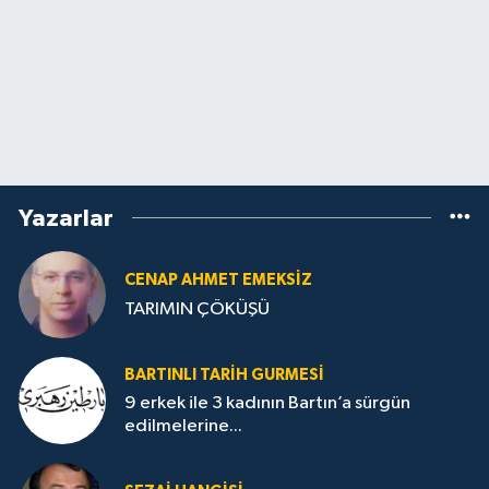
Yazarlar
CENAP AHMET EMEKSİZ
TARIMIN ÇÖKÜŞÜ
BARTINLI TARIH GURMESI
9 erkek ile 3 kadının Bartın’a sürgün
edilmelerine...