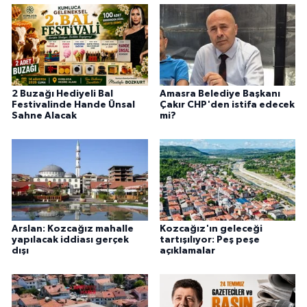
2 Buzağı Hediyeli Bal
Amasra Belediye Başkanı
Festivalinde Hande Ünsal
Çakır CHP'den istifa edecek
Sahne Alacak
mi?
Arslan: Kozcağız mahalle
Kozcağız'ın geleceği
yapılacak iddiası gerçek
tartışılıyor: Peş peşe
dışı
açıklamalar