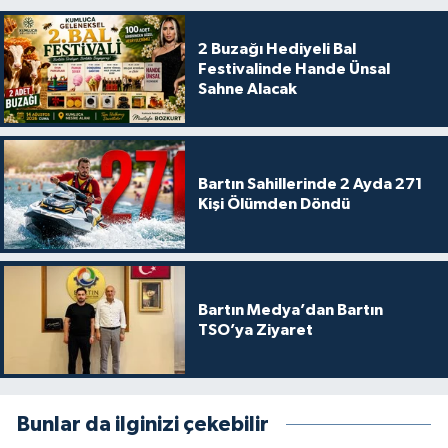
2 Buzağı Hediyeli Bal
Festivalinde Hande Ünsal
Sahne Alacak
Bartın Sahillerinde 2 Ayda 271
Kişi Ölümden Döndü
Bartın Medya’dan Bartın
TSO’ya Ziyaret
Bunlar da ilginizi çekebilir