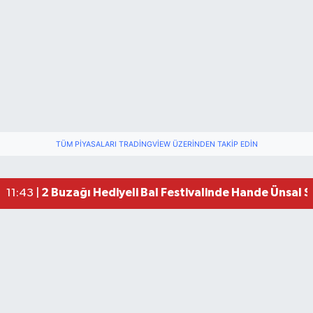
TÜM PIYASALARI TRADINGVIEW ÜZERINDEN TAKIP EDIN
2 Buzağı Hediyeli Bal Festivalinde Hande Ünsal 
11:43 |