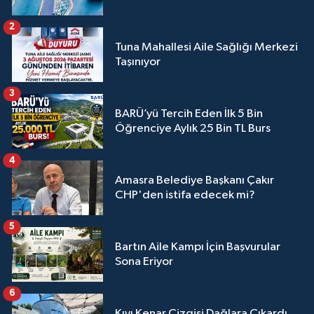
2
Tuna Mahallesi Aile Sağlığı Merkezi
Taşınıyor
3
BARÜ’yü Tercih Eden İlk 5 Bin
Öğrenciye Aylık 25 Bin TL Burs
4
Amasra Belediye Başkanı Çakır
CHP'den istifa edecek mi?
5
Bartın Aile Kampı İçin Başvurular
Sona Eriyor
6
Kıyı Kenar Çizgisi Dağlara Çıkardı,