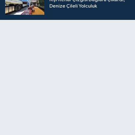
Denize Çileli Yolculuk