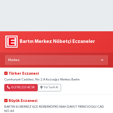
Bartın Merkez Nöbetçi Eczaneler
Türker Eczanesi
Cumhuriyet Caddesi, No:2 A Kozcağız Merkez Bartın
0 (378) 233 45 38
Yol Tarifi Al
Büyük Eczanesi
BARTIN ILI MERKEZ ILÇE KEMERKÖPRÜ MAH.DAVUT FIRINCIOGLU CAD.
NO:44