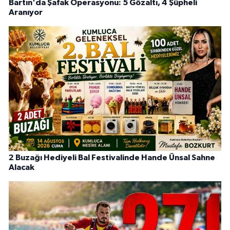
Bartın'da Şafak Operasyonu: 5 Gözaltı, 4 Şüpheli
Aranıyor
2 Buzağı Hediyeli Bal Festivalinde Hande Ünsal Sahne
Alacak