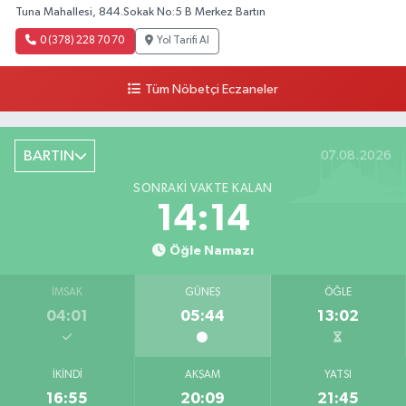
Tuna Mahallesi, 844.Sokak No:5 B Merkez Bartın
0 (378) 228 70 70
Yol Tarifi Al
Tüm Nöbetçi Eczaneler
BARTIN
07.08.2026
SONRAKI VAKTE KALAN
14:13
Öğle Namazı
İMSAK
GÜNEŞ
ÖĞLE
04:01
05:44
13:02
İKINDI
AKŞAM
YATSI
16:55
20:09
21:45