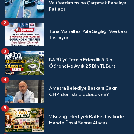
Vali Yardımcısına Çarpmak Pahalıya
Patladı
2
Tuna Mahallesi Aile Sağlığı Merkezi
Taşınıyor
3
BARÜ’yü Tercih Eden İlk 5 Bin
Öğrenciye Aylık 25 Bin TL Burs
4
Amasra Belediye Başkanı Çakır
CHP'den istifa edecek mi?
5
2 Buzağı Hediyeli Bal Festivalinde
Hande Ünsal Sahne Alacak