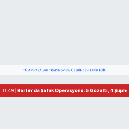
TÜM PIYASALARI TRADINGVIEW ÜZERINDEN TAKIP EDIN
Bartın'da Şafak Operasyonu: 5 Gözaltı, 4 Şüphel
11:49 |