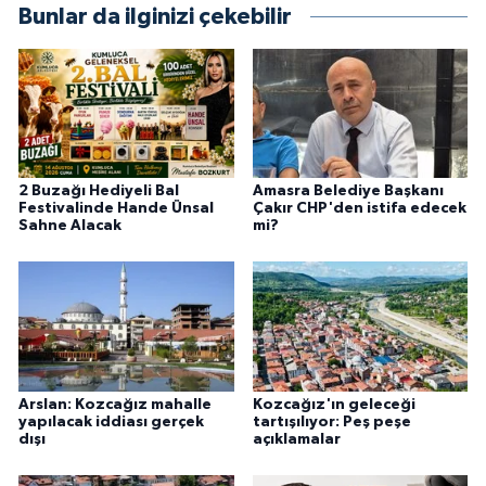
Bunlar da ilginizi çekebilir
2 Buzağı Hediyeli Bal
Amasra Belediye Başkanı
Festivalinde Hande Ünsal
Çakır CHP'den istifa edecek
Sahne Alacak
mi?
Arslan: Kozcağız mahalle
Kozcağız'ın geleceği
yapılacak iddiası gerçek
tartışılıyor: Peş peşe
dışı
açıklamalar