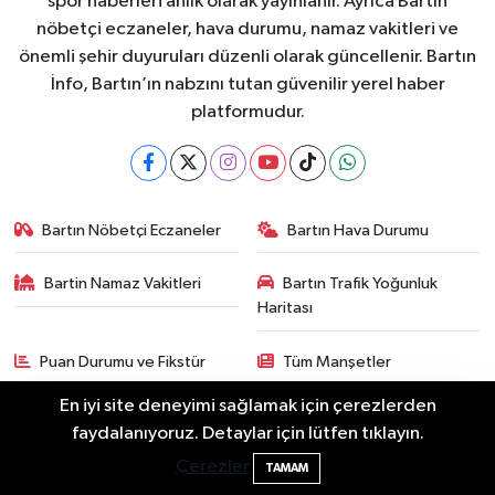
spor haberleri anlık olarak yayınlanır. Ayrıca Bartın
nöbetçi eczaneler, hava durumu, namaz vakitleri ve
önemli şehir duyuruları düzenli olarak güncellenir. Bartın
İnfo, Bartın’ın nabzını tutan güvenilir yerel haber
platformudur.
Bartın Nöbetçi Eczaneler
Bartın Hava Durumu
Bartin Namaz Vakitleri
Bartın Trafik Yoğunluk
Haritası
Puan Durumu ve Fikstür
Tüm Manşetler
En iyi site deneyimi sağlamak için çerezlerden
Son Dakika Haberleri
Haber Arşivi
Bartın'da Şafak Operasyonu: 5 Gözaltı, 4
11:49
faydalanıyoruz. Detaylar için lütfen tıklayın.
Şüpheli Aranıyor
Çerezler
TAMAM