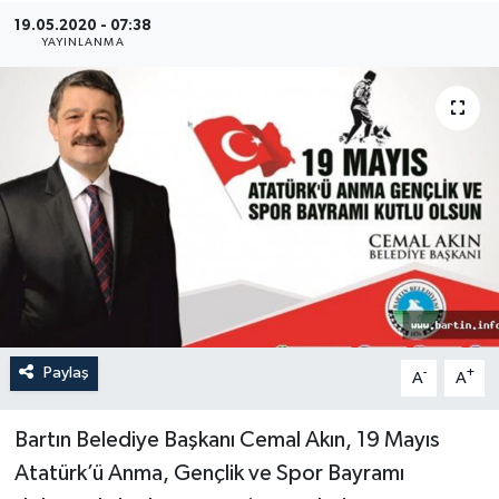
19.05.2020 - 07:38
Medya
YAYINLANMA
Sağlık
Sinema
Sivil Toplum
Siyaset
Spor
Paylaş
-
+
A
A
Tarım
Turizm
​Bartın Belediye Başkanı Cemal Akın, 19 Mayıs
Atatürk’ü Anma, Gençlik ve Spor Bayramı
Yaşam