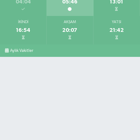
04:04
05:46
13:01
İKINDI
AKŞAM
YATSI
16:54
20:07
21:42
Aylık Vakitler