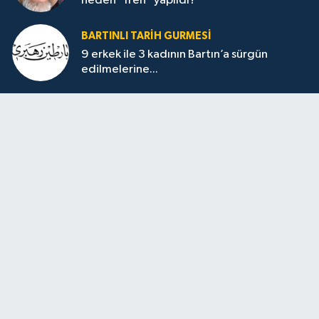
neden “fren” yapıldı?
BARTINLI TARIH GURMESI
9 erkek ile 3 kadının Bartın’a sürgün
edilmelerine...