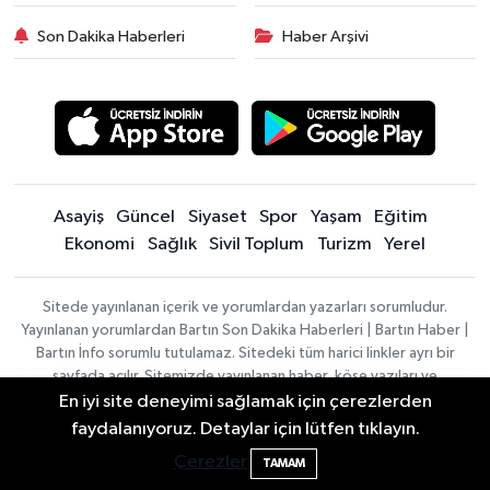
Son Dakika Haberleri
Haber Arşivi
Asayiş
Güncel
Siyaset
Spor
Yaşam
Eğitim
Ekonomi
Sağlık
Sivil Toplum
Turizm
Yerel
Sitede yayınlanan içerik ve yorumlardan yazarları sorumludur.
Yayınlanan yorumlardan Bartın Son Dakika Haberleri | Bartın Haber |
Bartın İnfo sorumlu tutulamaz. Sitedeki tüm harici linkler ayrı bir
sayfada açılır. Sitemizde yayınlanan haber, köşe yazıları ve
fotoğraflar izin alınmaksızın kaynak gösterilse dahi, herhangi bir
En iyi site deneyimi sağlamak için çerezlerden
ortamda kullanılamaz ve yayınlanamaz
faydalanıyoruz. Detaylar için lütfen tıklayın.
Bartın'da nem oranı yüzde 100'e ulaştı
23:12
Çerezler
TAMAM
Haber
Asayiş
Sağlık
Spor
Güncel