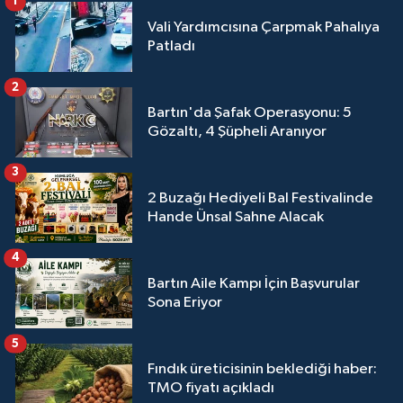
1
Vali Yardımcısına Çarpmak Pahalıya
Patladı
2
Bartın'da Şafak Operasyonu: 5
Gözaltı, 4 Şüpheli Aranıyor
3
2 Buzağı Hediyeli Bal Festivalinde
Hande Ünsal Sahne Alacak
4
Bartın Aile Kampı İçin Başvurular
Sona Eriyor
5
Fındık üreticisinin beklediği haber:
TMO fiyatı açıkladı