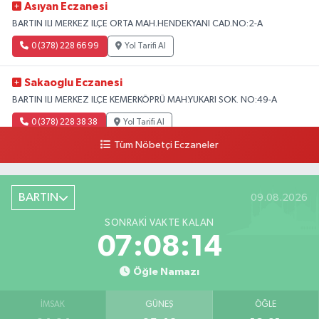
Asıyan Eczanesi
BARTIN ILI MERKEZ ILÇE ORTA MAH.HENDEKYANI CAD.NO:2-A
0 (378) 228 66 99
Yol Tarifi Al
Sakaoglu Eczanesi
BARTIN ILI MERKEZ ILÇE KEMERKÖPRÜ MAH.YUKARI SOK. NO:49-A
0 (378) 228 38 38
Yol Tarifi Al
Tüm Nöbetçi Eczaneler
BARTIN
09.08.2026
SONRAKI VAKTE KALAN
07:08:12
Öğle Namazı
İMSAK
GÜNEŞ
ÖĞLE