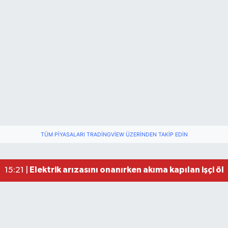
TÜM PIYASALARI TRADINGVIEW ÜZERINDEN TAKIP EDIN
Bartın'da nem oranı yüzde 100'e ulaştı
23:12 |
Fındık üreticisinin beklediği haber: TMO fiyatı aç
22:22 |
Elektrik arızasını onanırken akıma kapılan işçi öl
15:21 |