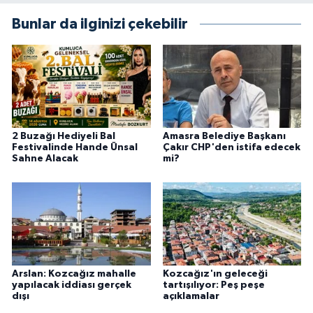
Bunlar da ilginizi çekebilir
2 Buzağı Hediyeli Bal
Amasra Belediye Başkanı
Festivalinde Hande Ünsal
Çakır CHP'den istifa edecek
Sahne Alacak
mi?
Arslan: Kozcağız mahalle
Kozcağız'ın geleceği
yapılacak iddiası gerçek
tartışılıyor: Peş peşe
dışı
açıklamalar