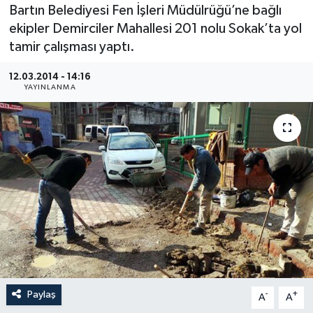
Bartın Belediyesi Fen İşleri Müdülrüğü’ne bağlı
Medya
ekipler Demirciler Mahallesi 201 nolu Sokak’ta yol
tamir çalışması yaptı.
Sağlık
12.03.2014 - 14:16
YAYINLANMA
Sinema
Sivil Toplum
Siyaset
Spor
Tarım
Turizm
Paylaş
-
+
A
A
Yaşam