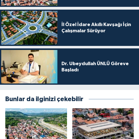
İl Özel İdare Akıllı Kavşağı İçin
Çalışmalar Sürüyor
Dr. Ubeydullah ÜNLÜ Göreve
Başladı
Bunlar da ilginizi çekebilir