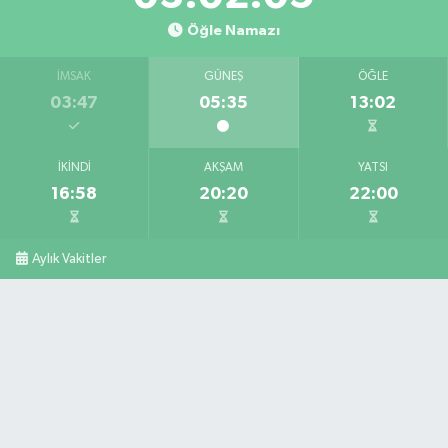
BARTIN ILI ULUS ILÇESI UGURMUMCU SOK.NO:6 A
Öğle Namazı
0 (378) 416 10 66
Yol Tarifi Al
İMSAK
GÜNEŞ
ÖĞLE
03:47
05:35
13:02
Türker Eczanesi
KOZCAĞIZ BELDESİ CUMHURİYET CD.NO:2 A
0 (378) 233 45 38
Yol Tarifi Al
İKINDI
AKŞAM
YATSI
16:58
20:20
22:00
Aylık Vakitler