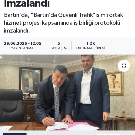
İmzalandı
Medya
Bartın‘da, "Bartın’da Güvenli Trafik"isimli ortak
hizmet projesi kapsamında iş birliği protokolü
Sağlık
imzalandı.
Sinema
29.06.2026 - 12:05
5
1 DK
YAYINLANMA
PAYLAŞIM
OKUNMA SÜRESI
Sivil Toplum
Siyaset
Spor
Tarım
Turizm
Yaşam