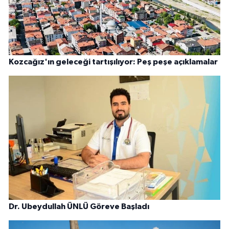
Kozcağız'ın geleceği tartışılıyor: Peş peşe açıklamalar
Dr. Ubeydullah ÜNLÜ Göreve Başladı