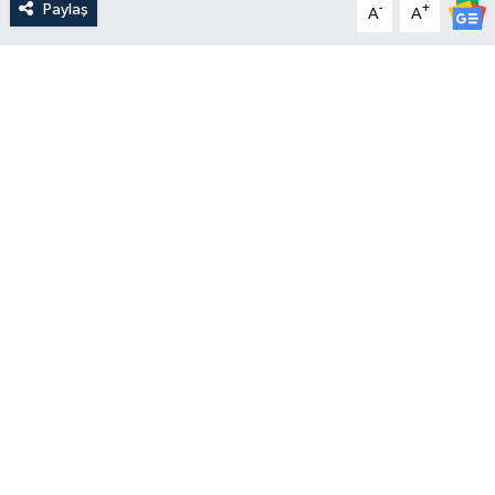
Paylaş
-
+
A
A
Yerel Yönetimler
DÜNYA
YEREL