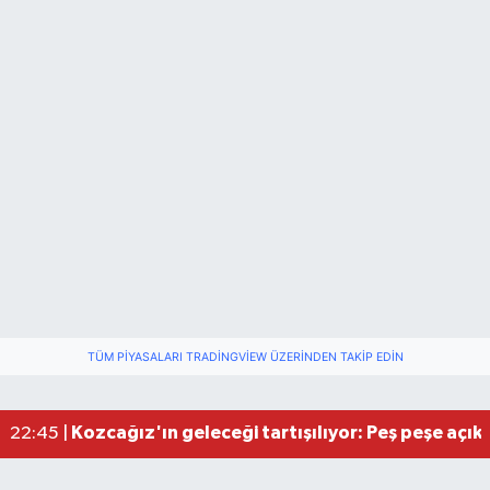
TÜM PIYASALARI TRADINGVIEW ÜZERINDEN TAKIP EDIN
Kozcağız'ın geleceği tartışılıyor: Peş peşe açık
22:45 |