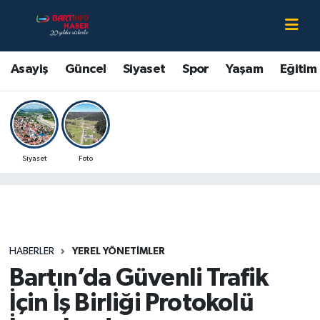
Asayiş
Bartın Nöbetçi Eczaneler
Asayiş
Güncel
Siyaset
Spor
Yaşam
Eğitim
Bartın Hakkında
Bartın Hava Durumu
Çevre
Bartin Namaz Vakitleri
Siyaset
Foto
Eğitim
Bartın Trafik Yoğunluk Haritası
Ekonomi
Süper Lig Puan Durumu ve Fikstür
Güncel
Tüm Manşetler
HABERLER
YEREL YÖNETIMLER
Bartın’da Güvenli Trafik
Kültür-Sanat
Son Dakika Haberleri
İçin İş Birliği Protokolü
Magazin
Haber Arşivi