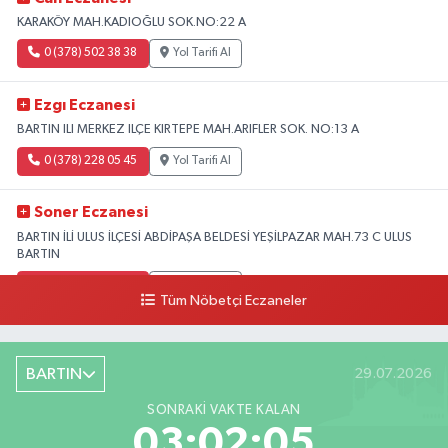
KARAKÖY MAH.KADIOĞLU SOK.NO:22 A
0 (378) 502 38 38
Yol Tarifi Al
Ezgı Eczanesi
BARTIN ILI MERKEZ ILÇE KIRTEPE MAH.ARIFLER SOK. NO:13 A
0 (378) 228 05 45
Yol Tarifi Al
Soner Eczanesi
BARTIN İLİ ULUS İLÇESİ ABDİPAŞA BELDESİ YEŞİLPAZAR MAH.73 C ULUS
BARTIN
0 (378) 426 42 42
Yol Tarifi Al
Tüm Nöbetçi Eczaneler
Kaan Eczanesi
AMASRA ILÇESI KUM MAH. CUMHURİYET CAD. NO:10 A
BARTIN
29.07.2026
0 (378) 315 19 99
Yol Tarifi Al
SONRAKI VAKTE KALAN
03:02:04
Umut Eczanesi