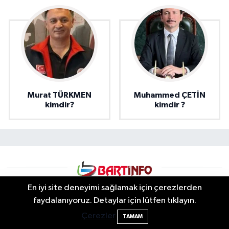
Murat TÜRKMEN
Muhammed ÇETİN
kimdir?
kimdir ?
En iyi site deneyimi sağlamak için çerezlerden
Kozcağız'ın geleceği tartışılıyor: Peş
22:45
faydalanıyoruz. Detaylar için lütfen tıklayın.
peşe açıklamalar
Çerezler
TAMAM