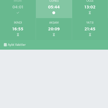
İMSAK
GÜNEŞ
ÖĞLE
04:01
05:44
13:02
İKINDI
AKŞAM
YATSI
16:55
20:09
21:45
Aylık Vakitler