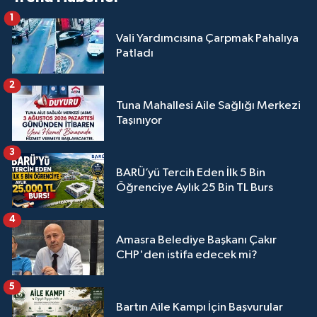
1
Vali Yardımcısına Çarpmak Pahalıya
Patladı
2
Tuna Mahallesi Aile Sağlığı Merkezi
Taşınıyor
3
BARÜ’yü Tercih Eden İlk 5 Bin
Öğrenciye Aylık 25 Bin TL Burs
4
Amasra Belediye Başkanı Çakır
CHP'den istifa edecek mi?
5
Bartın Aile Kampı İçin Başvurular