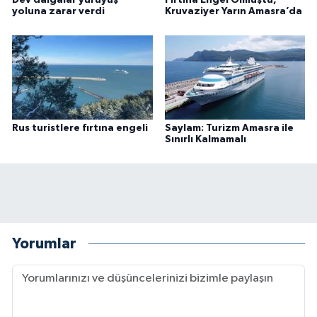
Dev dalgalar yürüyüş
Fırtına Engel Olmuştu,
yoluna zarar verdi
Kruvaziyer Yarın Amasra’da
Rus turistlere fırtına engeli
Saylam: Turizm Amasra ile
Sınırlı Kalmamalı
Yorumlar