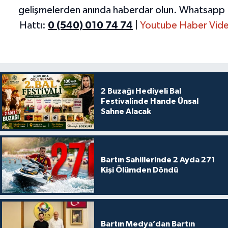
gelişmelerden anında haberdar olun.
Whatsapp 
Hattı:
0 (540) 010 74 74
|
Youtube Haber Vide
2 Buzağı Hediyeli Bal
Festivalinde Hande Ünsal
Sahne Alacak
Bartın Sahillerinde 2 Ayda 271
Kişi Ölümden Döndü
Bartın Medya’dan Bartın