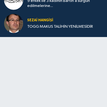
9 erkek ile 3 kadının Bartın’a sürgün
edilmelerine...
SEZAI HANGİŞİ
TOGG MAKUS TALİHİN YENİLMESİDİR