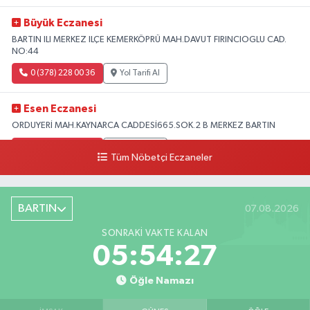
Büyük Eczanesi
BARTIN ILI MERKEZ ILÇE KEMERKÖPRÜ MAH.DAVUT FIRINCIOGLU CAD.
NO:44
0 (378) 228 00 36
Yol Tarifi Al
Esen Eczanesi
ORDUYERİ MAH.KAYNARCA CADDESİ665.SOK.2 B MERKEZ BARTIN
0 (378) 502 33 32
Yol Tarifi Al
Tüm Nöbetçi Eczaneler
Çolpak Eczanesi
Şiremirçavuş Mahallesi, Kırıkçı Zeliha Ana Sokak No:20 8 Merkez Bartın
BARTIN
07.08.2026
0 (378) 227 85 45
Yol Tarifi Al
SONRAKI VAKTE KALAN
05:54:26
Öğle Namazı