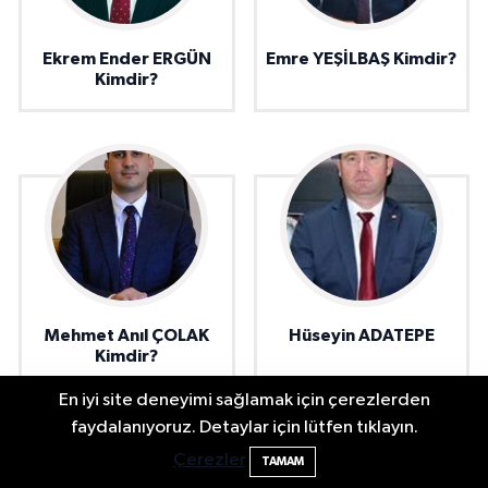
Ekrem Ender ERGÜN
Emre YEŞİLBAŞ Kimdir?
Kimdir?
Mehmet Anıl ÇOLAK
Hüseyin ADATEPE
Kimdir?
En iyi site deneyimi sağlamak için çerezlerden
2 Buzağı Hediyeli Bal Festivalinde Hande
11:43
faydalanıyoruz. Detaylar için lütfen tıklayın.
Ünsal Sahne Alacak
Çerezler
TAMAM