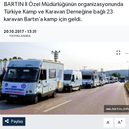
BARTIN İl Özel Müdürlüğünün organizasyonunda
Medya
Türkiye Kamp ve Karavan Derneğine bağlı 23
karavan Bartın’a kamp için geldi.
Sağlık
20.10.2017 - 13:31
YAYINLANMA
Sinema
Sivil Toplum
Siyaset
Spor
Tarım
Turizm
Paylaş
-
+
A
A
Yaşam