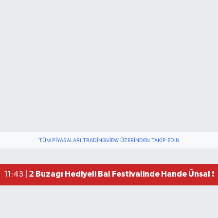
TÜM PIYASALARI TRADINGVIEW ÜZERINDEN TAKIP EDIN
2 Buzağı Hediyeli Bal Festivalinde Hande Ünsal 
11:43 |