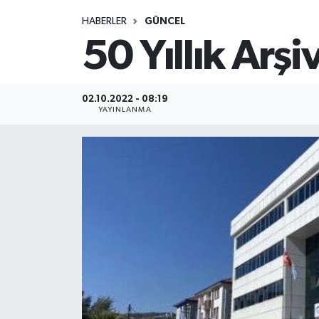
HABERLER
GÜNCEL
Medya
50 Yıllık Arşiv
Sağlık
Sinema
02.10.2022 - 08:19
YAYINLANMA
Sivil Toplum
Siyaset
Spor
Tarım
Turizm
Yaşam