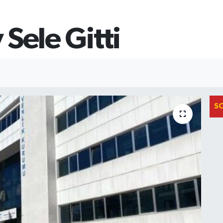
 Sele Gitti
S