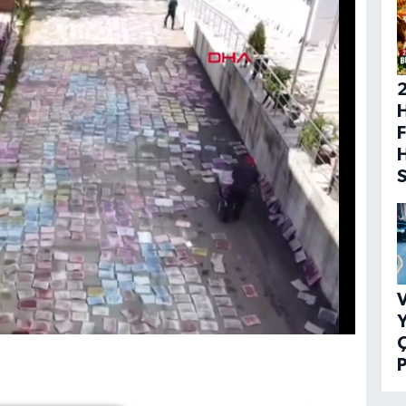
H
F
V
Y
P