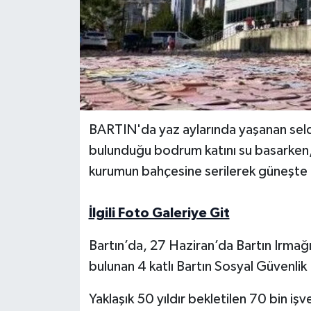
Yerel Yönetimler
DÜNYA
YEREL
BARTIN'da yaz aylarında yaşanan seld
bulunduğu bodrum katını su basarken, 
kurumun bahçesine serilerek güneşte 
İlgili Foto Galeriye Git
Bartın’da, 27 Haziran’da Bartın Irmağ
bulunan 4 katlı Bartın Sosyal Güvenli
Yaklaşık 50 yıldır bekletilen 70 bin iş