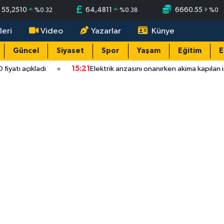
55,2510
64,4811
6660.55
%
0.32
%
0.38
%
0
leri
Video
Yazarlar
Künye
Güncel
Siyaset
Spor
Yaşam
Eğitim
E
tı açıkladı
15:21
Elektrik arızasını onanırken akıma kapılan işçi 