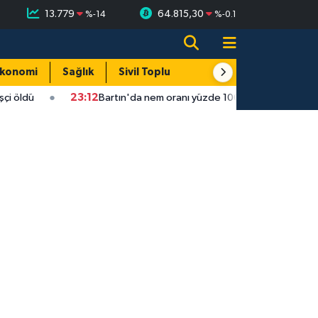
13.779
64.815,30
%
-14
%
-0.1
konomi
Sağlık
Sivil Toplum
Turizm
Yerel
öldü
23:12
Bartın'da nem oranı yüzde 100'e ulaştı
22: