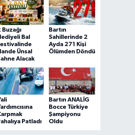
2 Buzağı
Bartın
ediyeli Bal
Sahillerinde 2
estivalinde
Ayda 271 Kişi
Hande Ünsal
Ölümden Döndü
Sahne Alacak
ali
Bartın ANALİG
ardımcısına
Bocce Türkiye
Çarpmak
Şampiyonu
ahalıya Patladı
Oldu