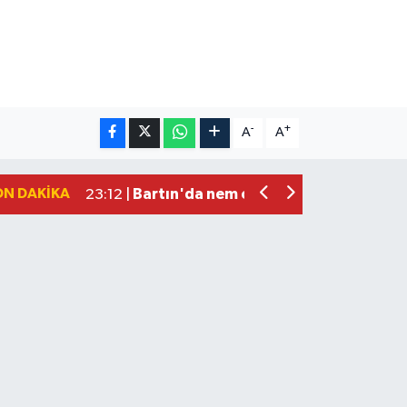
-
+
A
A
Fındık üreticisinin beklediği haber: T
22:22 |
Elektrik arızasını onanırken akıma kapı
15:21 |
ON DAKIKA
Bartın'da nem oranı yüzde 100'e ulaş
23:12 |