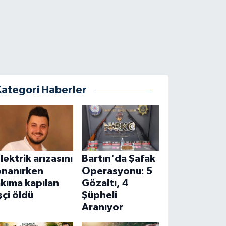
Kategori Haberler
lektrik arızasını
Bartın'da Şafak
onanırken
Operasyonu: 5
kıma kapılan
Gözaltı, 4
şçi öldü
Şüpheli
Aranıyor